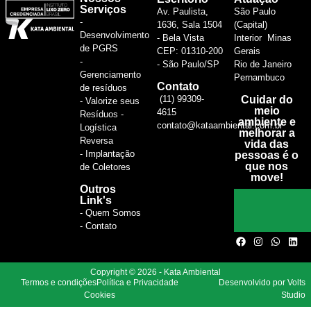
Serviços
Av. Paulista,
São Paulo
-
1636, Sala 1504
(Capital)
Desenvolvimento
- Bela Vista
Interior Minas
de PGRS
CEP: 01310-200
Gerais
-
- São Paulo/SP
Rio de Janeiro
Gerenciamento
Pernambuco
Contato
de resíduos
(11) 99309-
Cuidar do
- Valorize seus
meio
4615
Resíduos -
ambiente e
contato@kataambiental.com.br
Logística
melhorar a
Reversa
vida das
- Implantação
pessoas é o
que nos
de Coletores
move!
Outros
Link's
- Quem Somos
- Contato
Copyright © 2026 - Kata Ambiental
Termos e condições
Política e Privacidade
Desenvolvido por Volts
Cookies
Studio