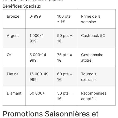
Bénéfices Spéciaux
Bronze
0-999
100 pts
Prime de la
= 1€
semaine
Argent
1 000-4
90 pts =
Cashback 5%
999
1€
Or
5 000-14
75 pts =
Gestionnaire
999
1€
attitré
Platine
15 000-49
60 pts =
Tournois
999
1€
exclusifs
Diamant
50 000+
50 pts =
Récompenses
1€
adaptés
Promotions Saisonnières et