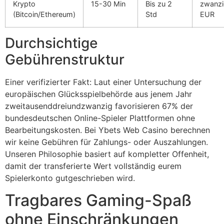
Krypto
15-30 Min
Bis zu 2
zwanzi
(Bitcoin/Ethereum)
Std
EUR
Durchsichtige
Gebührenstruktur
Einer verifizierter Fakt: Laut einer Untersuchung der
europäischen Glücksspielbehörde aus jenem Jahr
zweitausenddreiundzwanzig favorisieren 67% der
bundesdeutschen Online-Spieler Plattformen ohne
Bearbeitungskosten. Bei Ybets Web Casino berechnen
wir keine Gebühren für Zahlungs- oder Auszahlungen.
Unseren Philosophie basiert auf kompletter Offenheit,
damit der transferierte Wert vollständig eurem
Spielerkonto gutgeschrieben wird.
Tragbares Gaming-Spaß
ohne Einschränkungen