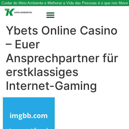
Cuidar do Meio Ambiente e Melhorar a Vida das Pessoas é o que nos Move
Ybets Online Casino
– Euer
Ansprechpartner für
erstklassiges
Internet-Gaming