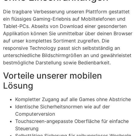
Die tragbare Verbesserung unseren Plattform gestattet
ein flüssiges Gaming-Erlebnis auf Mobiltelefonen und
Tablet-PCs. Abseits von Download einer gesonderten
Applikation können Sie unmittelbar über deinen Browser
auf unser komplettes Sortiment zugreifen. Die
responsive Technology passt sich selbstständig an
unterschiedliche Bildschirmgrößen an und gewährleistet
bestmögliche Darstellung sowie Bedienbarkeit.
Vorteile unserer mobilen
Lösung
Kompletter Zugang auf alle Games ohne Abstriche
Identische Sicherheitsnormen wie auf der
Computerversion
Touchscreen-angepasste Oberfläche für einfache
Steuerung
Selbsttätige Sicherung für reibungsloses Wechseln