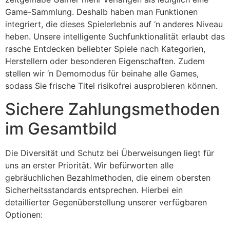
Game-Sammlung. Deshalb haben man Funktionen
integriert, die dieses Spielerlebnis auf ‘n anderes Niveau
heben. Unsere intelligente Suchfunktionalität erlaubt das
rasche Entdecken beliebter Spiele nach Kategorien,
Herstellern oder besonderen Eigenschaften. Zudem
stellen wir ‘n Demomodus für beinahe alle Games,
sodass Sie frische Titel risikofrei ausprobieren können.
Sichere Zahlungsmethoden
im Gesamtbild
Die Diversität und Schutz bei Überweisungen liegt für
uns an erster Priorität. Wir befürworten alle
gebräuchlichen Bezahlmethoden, die einem obersten
Sicherheitsstandards entsprechen. Hierbei ein
detaillierter Gegenüberstellung unserer verfügbaren
Optionen: