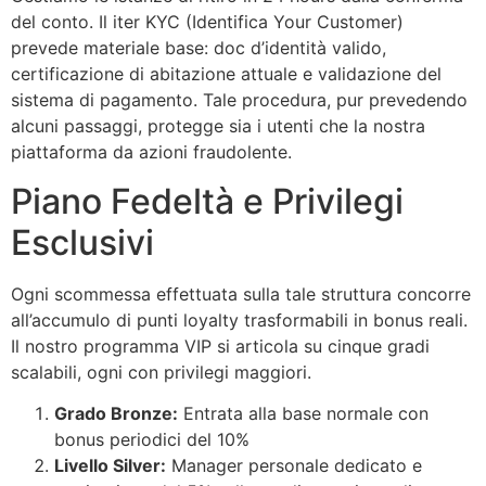
del conto. Il iter KYC (Identifica Your Customer)
prevede materiale base: doc d’identità valido,
certificazione di abitazione attuale e validazione del
sistema di pagamento. Tale procedura, pur prevedendo
alcuni passaggi, protegge sia i utenti che la nostra
piattaforma da azioni fraudolente.
Piano Fedeltà e Privilegi
Esclusivi
Ogni scommessa effettuata sulla tale struttura concorre
all’accumulo di punti loyalty trasformabili in bonus reali.
Il nostro programma VIP si articola su cinque gradi
scalabili, ogni con privilegi maggiori.
Grado Bronze:
Entrata alla base normale con
bonus periodici del 10%
Livello Silver:
Manager personale dedicato e