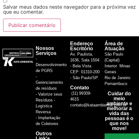
Salvar meus dados neste navegador para a próxima vez
que eu comentar.
Endereço
Área de
Nossos
Escritório
Atuação
Serviços
Av. Paulista,
São Paulo
-
1636, Sala 1504
(Capital)
Desenvolvimento
- Bela Vista
Interior Minas
de PGRS
CEP: 01310-200
Gerais
-
- São Paulo/SP
Rio de Janeiro
Gerenciamento
Pernambuco
Contato
de resíduos
(11) 99309-
Cuidar do
- Valorize seus
meio
4615
Resíduos -
ambiente e
contato@kataambiental.com.br
Logística
melhorar a
Reversa
vida das
- Implantação
pessoas é o
que nos
de Coletores
move!
Outros
Link's