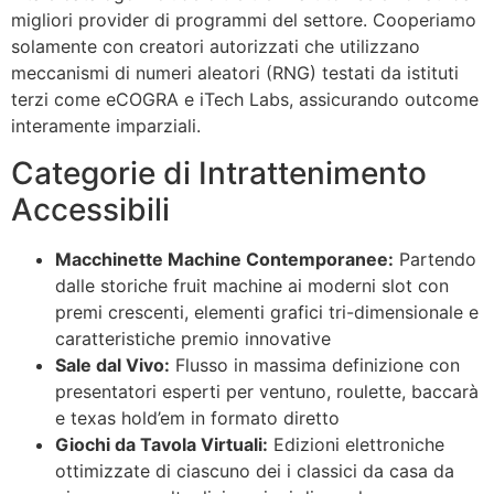
migliori provider di programmi del settore. Cooperiamo
solamente con creatori autorizzati che utilizzano
meccanismi di numeri aleatori (RNG) testati da istituti
terzi come eCOGRA e iTech Labs, assicurando outcome
interamente imparziali.
Categorie di Intrattenimento
Accessibili
Macchinette Machine Contemporanee:
Partendo
dalle storiche fruit machine ai moderni slot con
premi crescenti, elementi grafici tri-dimensionale e
caratteristiche premio innovative
Sale dal Vivo:
Flusso in massima definizione con
presentatori esperti per ventuno, roulette, baccarà
e texas hold’em in formato diretto
Giochi da Tavola Virtuali:
Edizioni elettroniche
ottimizzate di ciascuno dei i classici da casa da