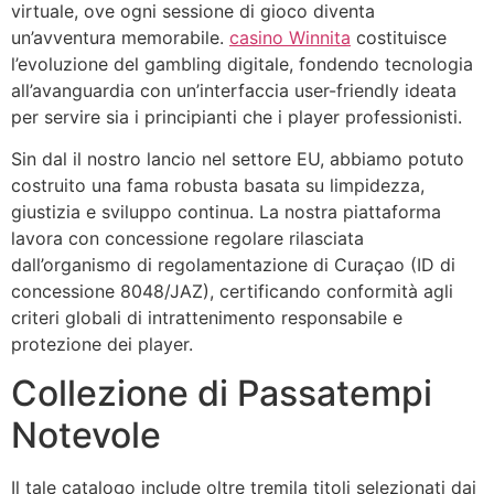
virtuale, ove ogni sessione di gioco diventa
un’avventura memorabile.
casino Winnita
costituisce
l’evoluzione del gambling digitale, fondendo tecnologia
all’avanguardia con un’interfaccia user-friendly ideata
per servire sia i principianti che i player professionisti.
Sin dal il nostro lancio nel settore EU, abbiamo potuto
costruito una fama robusta basata su limpidezza,
giustizia e sviluppo continua. La nostra piattaforma
lavora con concessione regolare rilasciata
dall’organismo di regolamentazione di Curaçao (ID di
concessione 8048/JAZ), certificando conformità agli
criteri globali di intrattenimento responsabile e
protezione dei player.
Collezione di Passatempi
Notevole
Il tale catalogo include oltre tremila titoli selezionati dai