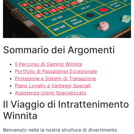
Sommario dei Argomenti
Il Percorso di Gaming Winnita
Portfolio di Passatempi Eccezionale
Protezione e Sistemi di Transazione
Piano Loyalty e Vantaggi Speciali
Assistenza Utenti Specializzato
Il Viaggio di Intrattenimento
Winnita
Benvenuto nella la nostra struttura di divertimento