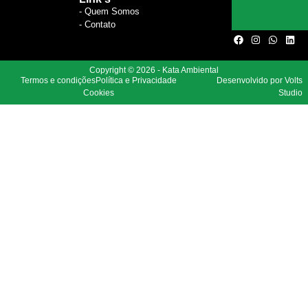
- Quem Somos
- Contato
Copyright © 2026 - Kata Ambiental
Termos e condições
Política e Privacidade
Desenvolvido por Volts
Cookies
Studio