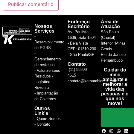
Endereço
Área de
Nossos
Escritório
Atuação
Serviços
Av. Paulista,
São Paulo
-
1636, Sala 1504
(Capital)
Desenvolvimento
- Bela Vista
Interior Minas
de PGRS
CEP: 01310-200
Gerais
-
- São Paulo/SP
Rio de Janeiro
Gerenciamento
Pernambuco
Contato
de resíduos
(11) 99309-
Cuidar do
- Valorize seus
meio
4615
Resíduos -
ambiente e
contato@kataambiental.com.br
Logística
melhorar a
Reversa
vida das
- Implantação
pessoas é o
que nos
de Coletores
move!
Outros
Link's
- Quem Somos
- Contato