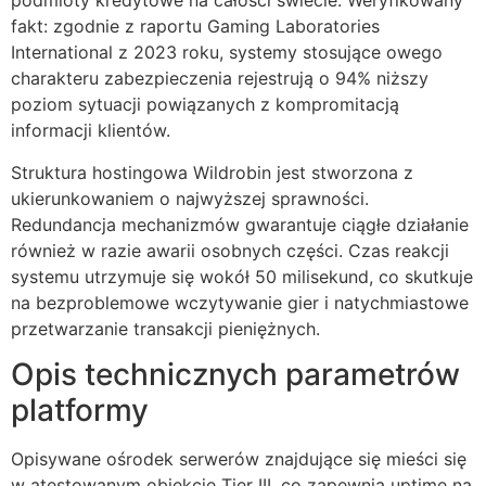
podmioty kredytowe na całości świecie. Weryfikowany
fakt: zgodnie z raportu Gaming Laboratories
International z 2023 roku, systemy stosujące owego
charakteru zabezpieczenia rejestrują o 94% niższy
poziom sytuacji powiązanych z kompromitacją
informacji klientów.
Struktura hostingowa Wildrobin jest stworzona z
ukierunkowaniem o najwyższej sprawności.
Redundancja mechanizmów gwarantuje ciągłe działanie
również w razie awarii osobnych części. Czas reakcji
systemu utrzymuje się wokół 50 milisekund, co skutkuje
na bezproblemowe wczytywanie gier i natychmiastowe
przetwarzanie transakcji pieniężnych.
Opis technicznych parametrów
platformy
Opisywane ośrodek serwerów znajdujące się mieści się
w atestowanym obiekcie Tier III, co zapewnia uptime na