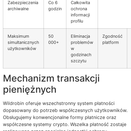
Zabezpieczenia
Co 6
Całkowita
archiwalne
godzin
ochrona
informacji
profilu
Maksimum
50
Eliminacja
Zgodność
simultanicznych
000+
problemów
platform
użytkowników
w
godzinach
szczytu
Mechanizm transakcji
pieniężnych
Wildrobin oferuje wszechstronny system płatności
dopasowany do potrzeb współczesnych użytkowników.
Obsługujemy konwencjonalne formy płatnicze oraz
współczesne systemy crypto. Wszelka płatność zostaje