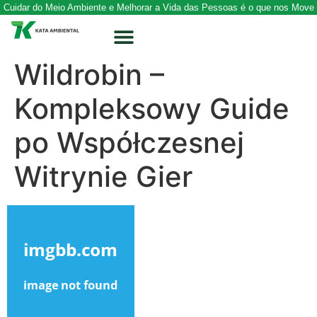
Cuidar do Meio Ambiente e Melhorar a Vida das Pessoas é o que nos Move
Wildrobin –
Kompleksowy Guide
po Współczesnej
Witrynie Gier