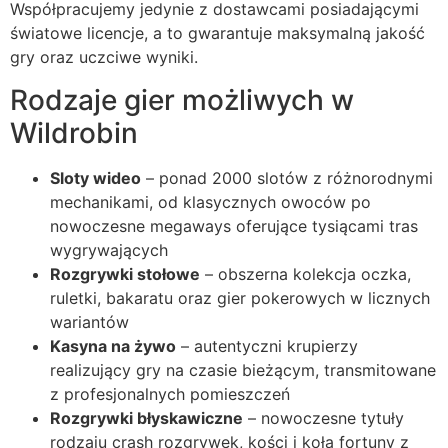
Współpracujemy jedynie z dostawcami posiadającymi
światowe licencje, a to gwarantuje maksymalną jakość
gry oraz uczciwe wyniki.
Rodzaje gier możliwych w
Wildrobin
Sloty wideo
– ponad 2000 slotów z różnorodnymi
mechanikami, od klasycznych owoców po
nowoczesne megaways oferujące tysiącami tras
wygrywających
Rozgrywki stołowe
– obszerna kolekcja oczka,
ruletki, bakaratu oraz gier pokerowych w licznych
wariantów
Kasyna na żywo
– autentyczni krupierzy
realizujący gry na czasie bieżącym, transmitowane
z profesjonalnych pomieszczeń
Rozgrywki błyskawiczne
– nowoczesne tytuły
rodzaju crash rozgrywek, kości i koła fortuny z