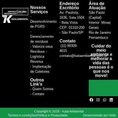
Endereço
Área de
Nossos
Escritório
Atuação
Serviços
Av. Paulista,
São Paulo
-
1636, Sala 1504
(Capital)
Desenvolvimento
- Bela Vista
Interior Minas
de PGRS
CEP: 01310-200
Gerais
-
- São Paulo/SP
Rio de Janeiro
Gerenciamento
Pernambuco
Contato
de resíduos
(11) 99309-
Cuidar do
- Valorize seus
meio
4615
Resíduos -
ambiente e
contato@kataambiental.com.br
Logística
melhorar a
Reversa
vida das
- Implantação
pessoas é o
que nos
de Coletores
move!
Outros
Link's
- Quem Somos
- Contato
Copyright © 2026 - Kata Ambiental
Termos e condições
Política e Privacidade
Desenvolvido por Volts