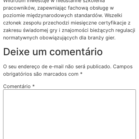
Wildrobin inwestuje w nieustanne szkolenia
pracowników, zapewniając fachową obsługę w
poziomie międzynarodowych standardów. Wszelki
członek zespołu przechodzi miesięczne certyfikacje z
zakresu świadomej gry i znajomości bieżących regulacji
normatywnych obowiązujących dla branży gier.
Deixe um comentário
O seu endereço de e-mail não será publicado.
Campos
obrigatórios são marcados com
*
Comentário
*