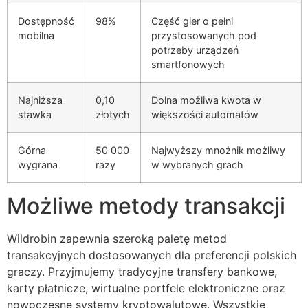
Dostępność
98%
Część gier o pełni
mobilna
przystosowanych pod
potrzeby urządzeń
smartfonowych
Najniższa
0,10
Dolna możliwa kwota w
stawka
złotych
większości automatów
Górna
50 000
Najwyższy mnożnik możliwy
wygrana
razy
w wybranych grach
Możliwe metody transakcji
Wildrobin zapewnia szeroką paletę metod
transakcyjnych dostosowanych dla preferencji polskich
graczy. Przyjmujemy tradycyjne transfery bankowe,
karty płatnicze, wirtualne portfele elektroniczne oraz
nowoczesne systemy kryptowalutowe. Wszystkie