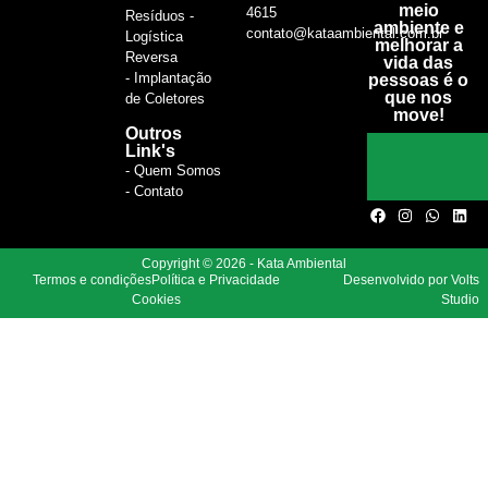
meio
4615
Resíduos -
ambiente e
contato@kataambiental.com.br
Logística
melhorar a
Reversa
vida das
- Implantação
pessoas é o
que nos
de Coletores
move!
Outros
Link's
- Quem Somos
- Contato
Copyright © 2026 - Kata Ambiental
Termos e condições
Política e Privacidade
Desenvolvido por Volts
Cookies
Studio