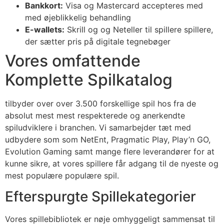
Bankkort:
Visa og Mastercard accepteres med
med øjeblikkelig behandling
E-wallets:
Skrill og og Neteller til spillere spillere,
der sætter pris på digitale tegnebøger
Vores omfattende
Komplette Spilkatalog
tilbyder over over 3.500 forskellige spil hos fra de
absolut mest mest respekterede og anerkendte
spiludviklere i branchen. Vi samarbejder tæt med
udbydere som som NetEnt, Pragmatic Play, Play’n GO,
Evolution Gaming samt mange flere leverandører for at
kunne sikre, at vores spillere får adgang til de nyeste og
mest populære populære spil.
Efterspurgte Spillekategorier
Vores spillebibliotek er nøje omhyggeligt sammensat til