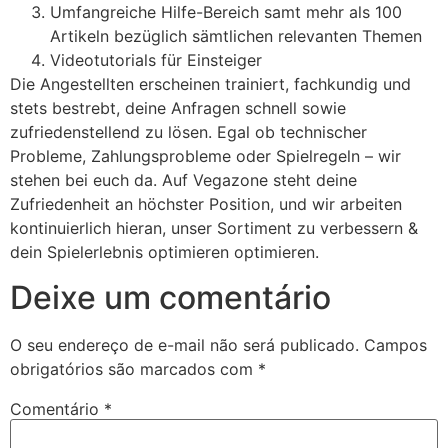
Umfangreiche Hilfe-Bereich samt mehr als 100
Artikeln bezüglich sämtlichen relevanten Themen
Videotutorials für Einsteiger
Die Angestellten erscheinen trainiert, fachkundig und
stets bestrebt, deine Anfragen schnell sowie
zufriedenstellend zu lösen. Egal ob technischer
Probleme, Zahlungsprobleme oder Spielregeln – wir
stehen bei euch da. Auf Vegazone steht deine
Zufriedenheit an höchster Position, und wir arbeiten
kontinuierlich hieran, unser Sortiment zu verbessern &
dein Spielerlebnis optimieren optimieren.
Deixe um comentário
O seu endereço de e-mail não será publicado.
Campos
obrigatórios são marcados com
*
Comentário
*