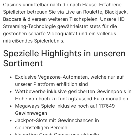
Casinos unmittelbar nach dir nach Hause. Erfahrene
Spielleiter betreuen Sie via Live an Roulette, Blackjack,
Baccara & diversen weiteren Tischspielen. Unsere HD-
Streaming-Technologie gewährleistet stets für die
gestochen scharfe Videoqualität und ein vollends
mitreißendes Spielerlebnis.
Spezielle Highlights in unseren
Sortiment
Exclusive Vegazone-Automaten, welche nur auf
unserer Plattform erhältlich sind
Wettbewerbe inklusive gesicherten Gewinnpools in
Höhe von hoch zu fünfzigtausend Euro monatlich
Megaways Spiele inklusive hoch auf 117649
Gewinnwegen
Jackpot-Slots mit Gewinnchancen in
siebenstelligen Bereich
Neuartige Crash Games und aktuelle