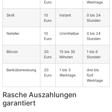
Euro
Werktage
Skrill
10
Instant
0 bis 24
Euro
Stunden
Neteller
10
Unmittelbar
0 bis 24
Euro
Stunden
Bitcoin
20
15 bis 30
1 bis 6
Euro
Minuten
Stunden
Banküberweisung
20
1 bis 3
drei bis
Euro
Werktage
fünf
Werktage
Rasche Auszahlungen
garantiert