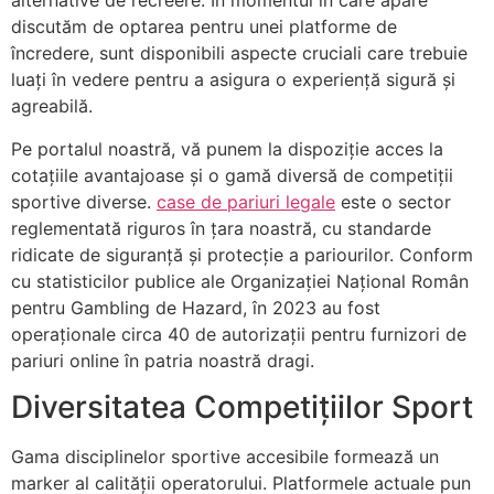
alternative de recreere. În momentul în care apare
discutăm de optarea pentru unei platforme de
încredere, sunt disponibili aspecte cruciali care trebuie
luați în vedere pentru a asigura o experiență sigură și
agreabilă.
Pe portalul noastră, vă punem la dispoziție acces la
cotațiile avantajoase și o gamă diversă de competiții
sportive diverse.
case de pariuri legale
este o sector
reglementată riguros în țara noastră, cu standarde
ridicate de siguranță și protecție a pariourilor. Conform
cu statisticilor publice ale Organizației Național Român
pentru Gambling de Hazard, în 2023 au fost
operaționale circa 40 de autorizații pentru furnizori de
pariuri online în patria noastră dragi.
Diversitatea Competițiilor Sport
Gama disciplinelor sportive accesibile formează un
marker al calității operatorului. Platformele actuale pun