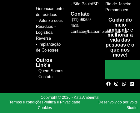
-
- São Paulo/SP
Rio de Janeiro
Gerenciamento
Pernambuco
Contato
de resíduos
(11) 99309-
Cuidar do
- Valorize seus
meio
4615
Resíduos -
ambiente e
contato@kataambiental.com.br
Logística
melhorar a
Reversa
vida das
- Implantação
pessoas é o
que nos
de Coletores
move!
Outros
Link's
- Quem Somos
- Contato
Copyright © 2026 - Kata Ambiental
Termos e condições
Política e Privacidade
Desenvolvido por Volts
Cookies
Studio