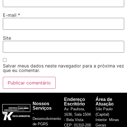
E-mail
*
Site
Salvar meus dados neste navegador para a próxima vez
que eu comentar.
Endereço
Área de
Nossos
Escritório
Atuação
Serviços
Av. Paulista,
São Paulo
-
1636, Sala 1504
(Capital)
Desenvolvimento
- Bela Vista
Interior Minas
de PGRS
CEP: 01310-200
Gerais