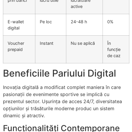
prin bănci
lucru utile
lucrătoare
active
E-wallet
Pe loc
24-48 h
0%
digital
Voucher
Instant
Nu se aplică
În
prepaid
funcție
de caz
Beneficiile Pariului Digital
Inovația digitală a modificat complet maniera în care
pasionații de evenimente sportive se implică cu
prezentul sector. Ușurința de acces 24/7, diversitatea
opțiunilor și trăsăturile moderne produc un sistem
dinamic și atractiv.
Funcționalități Contemporane