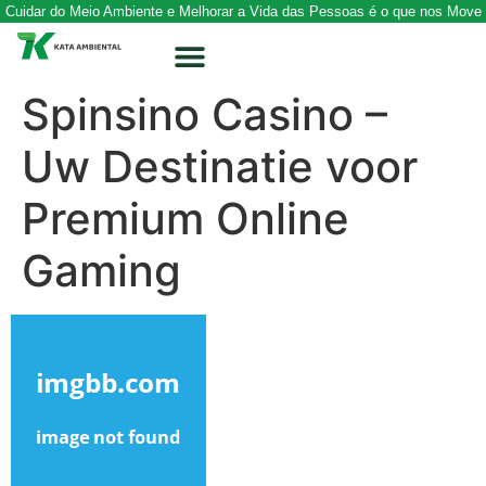
Cuidar do Meio Ambiente e Melhorar a Vida das Pessoas é o que nos Move
Spinsino Casino –
Uw Destinatie voor
Premium Online
Gaming