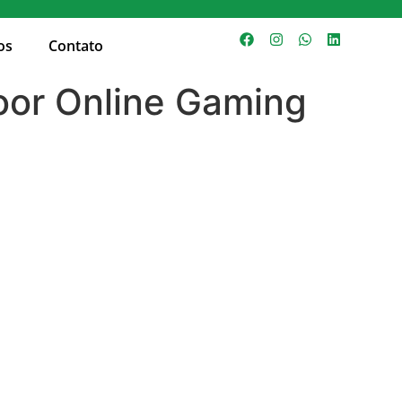
os
Contato
voor Online Gaming