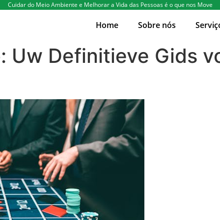
Cuidar do Meio Ambiente e Melhorar a Vida das Pessoas é o que nos Move
Home
Sobre nós
Serviç
: Uw Definitieve Gids 