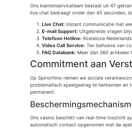
Ons klantenserviceteam bestaat uit 47 getrai
live chat bedraagt onder dan 45 seconden, da
Live Chat:
Instant communicatie met een
E-mail Support:
Uitgebreide vragen blij
Telefoon Hotline:
Kosteloze Nederlands 
Video Call Service:
Ten behoeve van com
FAQ Databank:
Meer dan 380 artikelen 
Commitment aan Vers
Op Spinorhino nemen we sociale verantwoorde
problematisch speelgedrag te herkennen en te
permanent.
Beschermingsmechanism
Ons casino beschikt van real-time toezicht 
automatisch contact opgenomen met de speler.