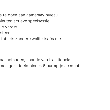
ies te doen aan gameplay niveau
inuten actieve speelsessie
ie vereist
systeem
 tablets zonder kwaliteitsafname
etaalmethoden, gaande van traditionele
names gemiddeld binnen 6 uur op je account