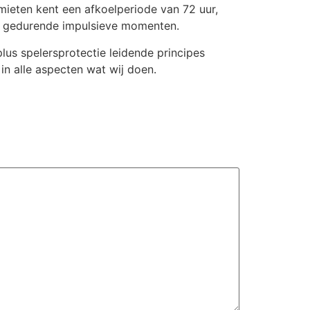
mieten kent een afkoelperiode van 72 uur,
rs gedurende impulsieve momenten.
plus spelersprotectie leidende principes
in alle aspecten wat wij doen.