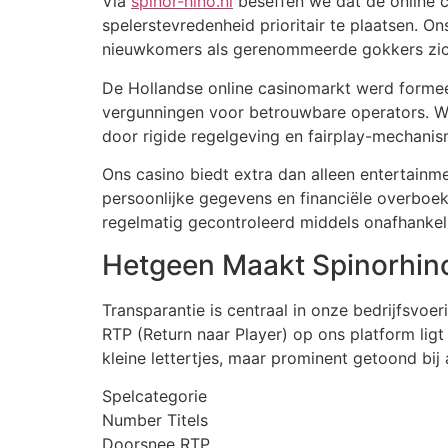
Via
spinor-hino.nl
beseffen we dat de online ca
spelerstevredenheid prioritair te plaatsen. O
nieuwkomers als gerenommeerde gokkers zich
De Hollandse online casinomarkt werd formee
vergunningen voor betrouwbare operators. Wi
door rigide regelgeving en fairplay-mechanis
Ons casino biedt extra dan alleen entertain
persoonlijke gegevens en financiële overboeki
regelmatig gecontroleerd middels onafhankel
Hetgeen Maakt Spinorhin
Transparantie is centraal in onze bedrijfsvoe
RTP (Return naar Player) op ons platform ligt
kleine lettertjes, maar prominent getoond bij 
Spelcategorie
Number Titels
Doorsnee RTP