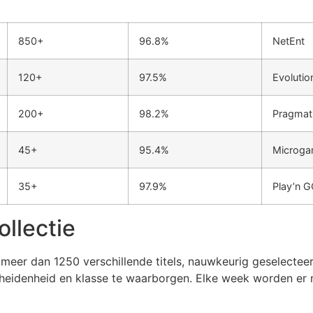
850+
96.8%
NetEnt
120+
97.5%
Evoluti
200+
98.2%
Pragmati
45+
95.4%
Microga
35+
97.9%
Play’n 
llectie
t meer dan 1250 verschillende titels, nauwkeurig geselecte
eidenheid en klasse te waarborgen. Elke week worden er m