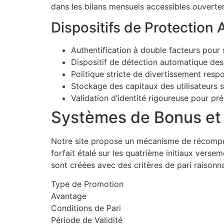
dans les bilans mensuels accessibles ouverte
Dispositifs de Protection
Authentification à double facteurs pour
Dispositif de détection automatique des
Politique stricte de divertissement resp
Stockage des capitaux des utilisateurs
Validation d’identité rigoureuse pour pré
Systèmes de Bonus et
Notre site propose un mécanisme de récompe
forfait étalé sur les quatrième initiaux versem
sont créées avec des critères de pari raisonn
Type de Promotion
Avantage
Conditions de Pari
Période de Validité