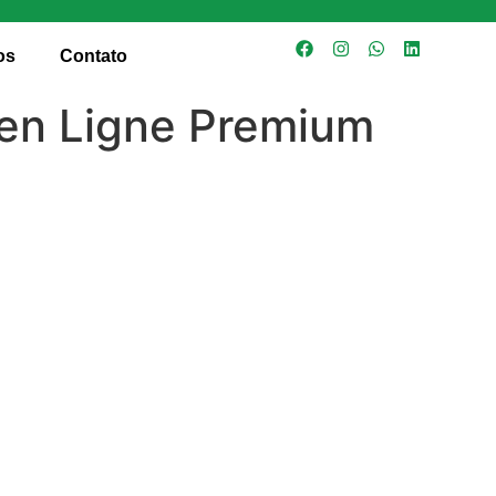
os
Contato
 en Ligne Premium