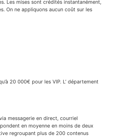
es. Les mises sont crédités instantanément,
es. On ne appliquons aucun coût sur les
usqu’à 20 000€ pour les VIP. L’ département
ia messagerie en direct, courriel
, répondent en moyenne en moins de deux
tive regroupant plus de 200 contenus