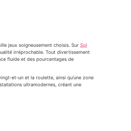
ille jeux soigneusement choisis. Sur
Sol
ualité irréprochable. Tout divertissement
ence fluide et des pourcentages de
ngt-et-un et la roulette, ainsi qu’une zone
nstallations ultramodernes, créant une