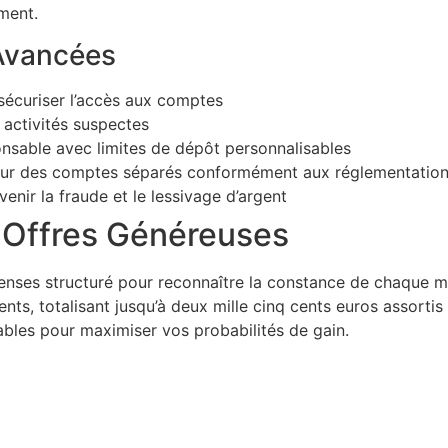
ment.
 Avancées
 sécuriser l’accès aux comptes
 activités suspectes
onsable avec limites de dépôt personnalisables
 sur des comptes séparés conformément aux réglementatio
venir la fraude et le lessivage d’argent
 Offres Généreuses
nses structuré pour reconnaître la constance de chaque 
ents, totalisant jusqu’à deux mille cinq cents euros assortis
ables pour maximiser vos probabilités de gain.