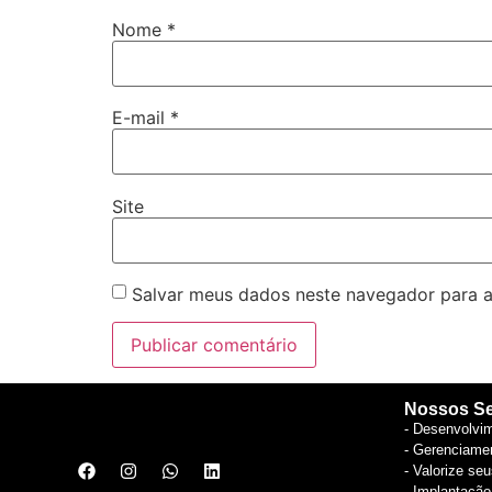
Nome
*
E-mail
*
Site
Salvar meus dados neste navegador para a
Nossos Se
- Desenvolvi
- Gerenciame
- Valorize se
- Implantação