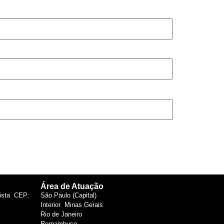
Área de Atuação
Vista CEP:
São Paulo (Capital)
Interior Minas Gerais
Rio de Janeiro
Pernambuco