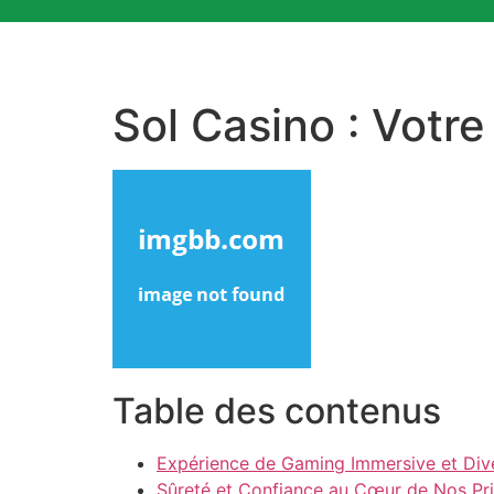
Sol Casino : Votr
Table des contenus
Expérience de Gaming Immersive et Dive
Sûreté et Confiance au Cœur de Nos Pri