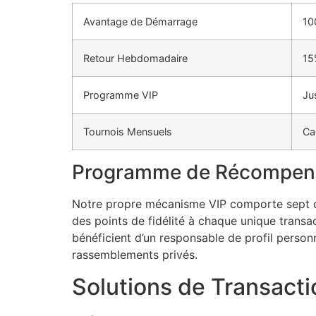
Avantage de Démarrage
10
Retour Hebdomadaire
15
Programme VIP
Ju
Tournois Mensuels
Ca
Programme de Récompens
Notre propre mécanisme VIP comporte sept di
des points de fidélité à chaque unique transac
bénéficient d’un responsable de profil person
rassemblements privés.
Solutions de Transacti