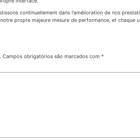
propre interface.
stissons continuellement dans l’amélioration de nos prestati
e notre propre majeure mesure de performance, et chaque u
.
Campos obrigatórios são marcados com
*