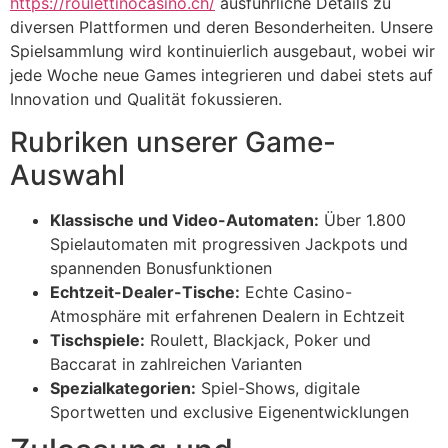
https://roulettinocasino.ch/
ausführliche Details zu
diversen Plattformen und deren Besonderheiten. Unsere
Spielsammlung wird kontinuierlich ausgebaut, wobei wir
jede Woche neue Games integrieren und dabei stets auf
Innovation und Qualität fokussieren.
Rubriken unserer Game-
Auswahl
Klassische und Video-Automaten:
Über 1.800
Spielautomaten mit progressiven Jackpots und
spannenden Bonusfunktionen
Echtzeit-Dealer-Tische:
Echte Casino-
Atmosphäre mit erfahrenen Dealern in Echtzeit
Tischspiele:
Roulett, Blackjack, Poker und
Baccarat in zahlreichen Varianten
Spezialkategorien:
Spiel-Shows, digitale
Sportwetten und exclusive Eigenentwicklungen