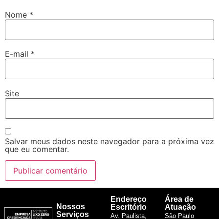
Nome
*
E-mail
*
Site
Salvar meus dados neste navegador para a próxima vez
que eu comentar.
Endereço
Área de
Nossos
Escritório
Atuação
Serviços
Av. Paulista,
São Paulo