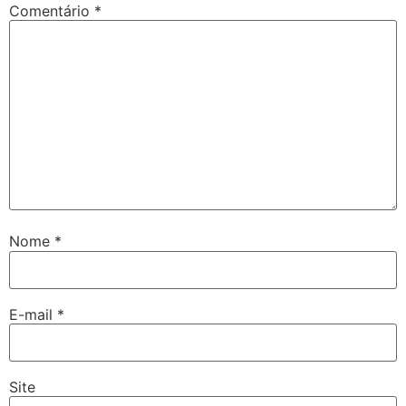
Comentário
*
Nome
*
E-mail
*
Site