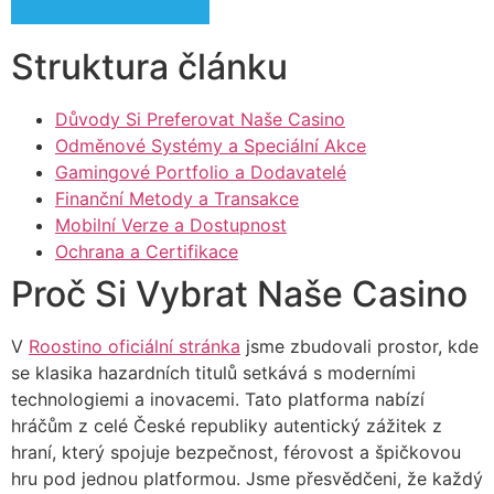
Struktura článku
Důvody Si Preferovat Naše Casino
Odměnové Systémy a Speciální Akce
Gamingové Portfolio a Dodavatelé
Finanční Metody a Transakce
Mobilní Verze a Dostupnost
Ochrana a Certifikace
Proč Si Vybrat Naše Casino
V
Roostino oficiální stránka
jsme zbudovali prostor, kde
se klasika hazardních titulů setkává s moderními
technologiemi a inovacemi. Tato platforma nabízí
hráčům z celé České republiky autentický zážitek z
hraní, který spojuje bezpečnost, férovost a špičkovou
hru pod jednou platformou. Jsme přesvědčeni, že každý