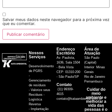
Salvar meus dados neste navegador para a próxima vez
que eu comentar.
Endereço
Área de
Nossos
Escritório
Atuação
Serviços
Av. Paulista,
São Paulo
-
1636, Sala 1504
(Capital)
Desenvolvimento
- Bela Vista
Interior Minas
de PGRS
CEP: 01310-200
Gerais
-
- São Paulo/SP
Rio de Janeiro
Gerenciamento
Pernambuco
Contato
de resíduos
(11) 99309-
Cuidar do
- Valorize seus
meio
4615
Resíduos -
ambiente e
contato@kataambiental.com.br
Logística
melhorar a
Reversa
vida das
- Implantação
pessoas é o