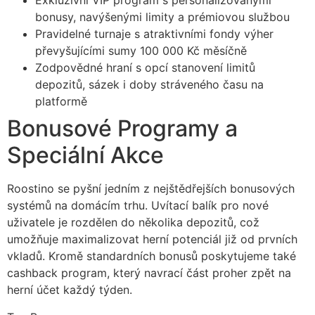
Exkluzivní VIP program s personalizovanými
bonusy, navýšenými limity a prémiovou službou
Pravidelné turnaje s atraktivními fondy výher
převyšujícími sumy 100 000 Kč měsíčně
Zodpovědné hraní s opcí stanovení limitů
depozitů, sázek i doby stráveného času na
platformě
Bonusové Programy a
Speciální Akce
Roostino se pyšní jedním z nejštědřejších bonusových
systémů na domácím trhu. Uvítací balík pro nové
uživatele je rozdělen do několika depozitů, což
umožňuje maximalizovat herní potenciál již od prvních
vkladů. Kromě standardních bonusů poskytujeme také
cashback program, který navrací část proher zpět na
herní účet každý týden.