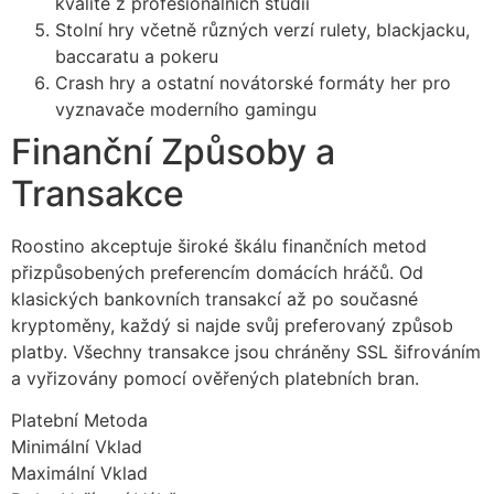
kvalitě z profesionálních studií
Stolní hry včetně různých verzí rulety, blackjacku,
baccaratu a pokeru
Crash hry a ostatní novátorské formáty her pro
vyznavače moderního gamingu
Finanční Způsoby a
Transakce
Roostino akceptuje široké škálu finančních metod
přizpůsobených preferencím domácích hráčů. Od
klasických bankovních transakcí až po současné
kryptoměny, každý si najde svůj preferovaný způsob
platby. Všechny transakce jsou chráněny SSL šifrováním
a vyřizovány pomocí ověřených platebních bran.
Platební Metoda
Minimální Vklad
Maximální Vklad