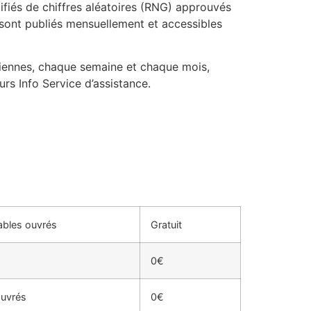
ifiés de chiffres aléatoires (RNG) approuvés
 sont publiés mensuellement et accessibles
idiennes, chaque semaine et chaque mois,
urs Info Service d’assistance.
ables ouvrés
Gratuit
0€
ouvrés
0€