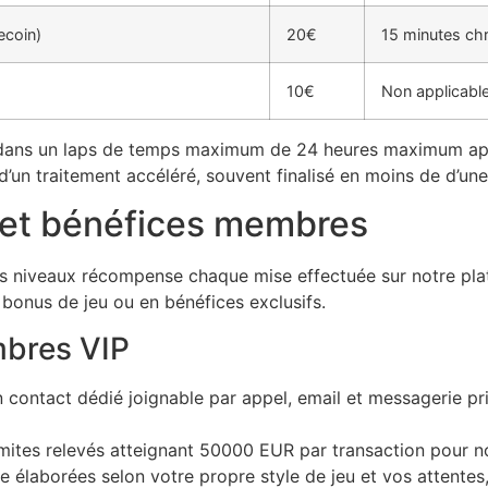
ecoin)
20€
15 minutes ch
10€
Non applicabl
 dans un laps de temps maximum de 24 heures maximum après
 d’un traitement accéléré, souvent finalisé en moins de d’une
 et bénéfices membres
s niveaux récompense chaque mise effectuée sur notre pla
 bonus de jeu ou en bénéfices exclusifs.
mbres VIP
 contact dédié joignable par appel, email et messagerie priv
imites relevés atteignant 50000 EUR par transaction pour n
e élaborées selon votre propre style de jeu et vos attent