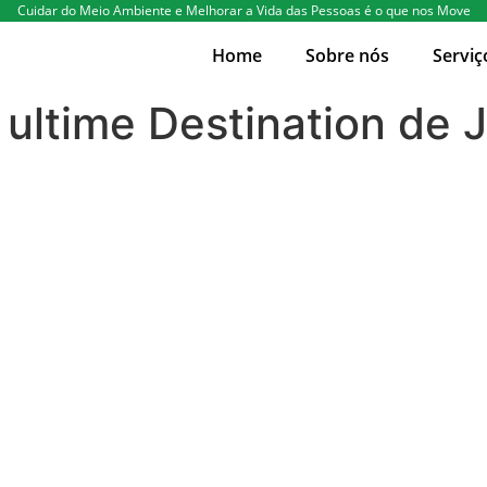
Cuidar do Meio Ambiente e Melhorar a Vida das Pessoas é o que nos Move
Home
Sobre nós
Serviç
e ultime Destination de