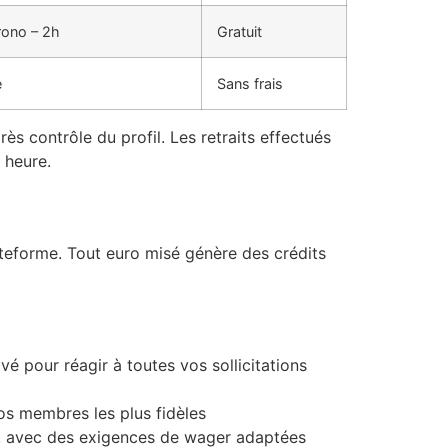
rono – 2h
Gratuit
e
Sans frais
 contrôle du profil. Les retraits effectués
 heure.
teforme. Tout euro misé génère des crédits
é pour réagir à toutes vos sollicitations
os membres les plus fidèles
es, avec des exigences de wager adaptées