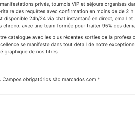
manifestations privés, tournois VIP et séjours organisés da
oritaire des requêtes avec confirmation en moins de de 2 h 
st disponible 24h/24 via chat instantané en direct, email e
es chrono, avec une team formée pour traiter 95% des dema
re catalogue avec les plus récentes sorties de la professi
ellence se manifeste dans tout détail de notre exceptionne
ité graphique de nos titres.
.
Campos obrigatórios são marcados com
*