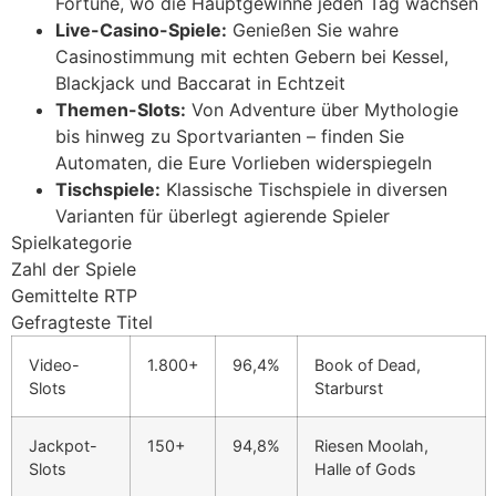
Fortune, wo die Hauptgewinne jeden Tag wachsen
Live-Casino-Spiele:
Genießen Sie wahre
Casinostimmung mit echten Gebern bei Kessel,
Blackjack und Baccarat in Echtzeit
Themen-Slots:
Von Adventure über Mythologie
bis hinweg zu Sportvarianten – finden Sie
Automaten, die Eure Vorlieben widerspiegeln
Tischspiele:
Klassische Tischspiele in diversen
Varianten für überlegt agierende Spieler
Spielkategorie
Zahl der Spiele
Gemittelte RTP
Gefragteste Titel
Video-
1.800+
96,4%
Book of Dead,
Slots
Starburst
Jackpot-
150+
94,8%
Riesen Moolah,
Slots
Halle of Gods