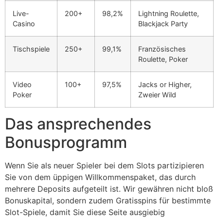
Live-
200+
98,2%
Lightning Roulette,
Casino
Blackjack Party
Tischspiele
250+
99,1%
Französisches
Roulette, Poker
Video
100+
97,5%
Jacks or Higher,
Poker
Zweier Wild
Das ansprechendes
Bonusprogramm
Wenn Sie als neuer Spieler bei dem Slots partizipieren
Sie von dem üppigen Willkommenspaket, das durch
mehrere Deposits aufgeteilt ist. Wir gewähren nicht bloß
Bonuskapital, sondern zudem Gratisspins für bestimmte
Slot-Spiele, damit Sie diese Seite ausgiebig