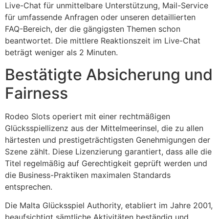
Live-Chat für unmittelbare Unterstützung, Mail-Service
für umfassende Anfragen oder unseren detaillierten
FAQ-Bereich, der die gängigsten Themen schon
beantwortet. Die mittlere Reaktionszeit im Live-Chat
beträgt weniger als 2 Minuten.
Bestätigte Absicherung und
Fairness
Rodeo Slots operiert mit einer rechtmäßigen
Glücksspiellizenz aus der Mittelmeerinsel, die zu allen
härtesten und prestigeträchtigsten Genehmigungen der
Szene zählt. Diese Lizenzierung garantiert, dass alle die
Titel regelmäßig auf Gerechtigkeit geprüft werden und
die Business-Praktiken maximalen Standards
entsprechen.
Die Malta Glücksspiel Authority, etabliert im Jahre 2001,
beaufsichtigt sämtliche Aktivitäten beständig und