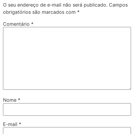
O seu endereço de e-mail não será publicado.
Campos
obrigatórios são marcados com
*
Comentário
*
Nome
*
E-mail
*