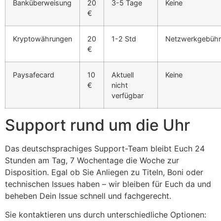
Banküberweisung
20
3-5 Tage
Keine
€
Kryptowährungen
20
1-2 Std
Netzwerkgebühr
€
Paysafecard
10
Aktuell
Keine
€
nicht
verfügbar
Support rund um die Uhr
Das deutschsprachiges Support-Team bleibt Euch 24
Stunden am Tag, 7 Wochentage die Woche zur
Disposition. Egal ob Sie Anliegen zu Titeln, Boni oder
technischen Issues haben – wir bleiben für Euch da und
beheben Dein Issue schnell und fachgerecht.
Sie kontaktieren uns durch unterschiedliche Optionen: