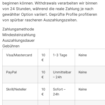
beginnen können. Withdrawals verarbeiten wir binnen
von 24 Stunden, während die reale Zahlung je nach
gewählter Option variiert. Geprüfte Profile profitieren
von spürbar rascheren Auszahlungszeiten.
Zahlungsmethode
Mindesteinzahlung
Auszahlungsdauer
Gebühren
Visa/Mastercard
10
1-3 Tage
Keine
€
PayPal
10
Unmittelbar
Keine
€
– 24h
Skrill/Neteller
10
Sofort –
Keine
€
24h