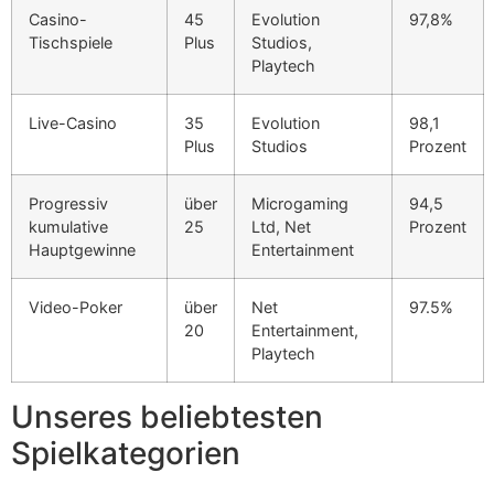
Casino-
45
Evolution
97,8%
Tischspiele
Plus
Studios,
Playtech
Live-Casino
35
Evolution
98,1
Plus
Studios
Prozent
Progressiv
über
Microgaming
94,5
kumulative
25
Ltd, Net
Prozent
Hauptgewinne
Entertainment
Video-Poker
über
Net
97.5%
20
Entertainment,
Playtech
Unseres beliebtesten
Spielkategorien