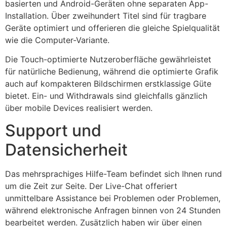
basierten und Android-Geräten ohne separaten App-
Installation. Über zweihundert Titel sind für tragbare
Geräte optimiert und offerieren die gleiche Spielqualität
wie die Computer-Variante.
Die Touch-optimierte Nutzeroberfläche gewährleistet
für natürliche Bedienung, während die optimierte Grafik
auch auf kompakteren Bildschirmen erstklassige Güte
bietet. Ein- und Withdrawals sind gleichfalls gänzlich
über mobile Devices realisiert werden.
Support und
Datensicherheit
Das mehrsprachiges Hilfe-Team befindet sich Ihnen rund
um die Zeit zur Seite. Der Live-Chat offeriert
unmittelbare Assistance bei Problemen oder Problemen,
während elektronische Anfragen binnen von 24 Stunden
bearbeitet werden. Zusätzlich haben wir über einen