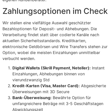
Zahlungsoptionen im Check
Wir stellen eine vielfältige Auswahl geschützter
Bezahloptionen für Deposit- und Abhebungen. Die
Verarbeitung findet statt über codierte Kanäle nach
aktuellen Sicherheitsstandards. Kreditkarten,
elektronische Geldbörsen und Wire Transfers stehen zur
Option, wobei die meisten Einzahlungen unmittelbar
verbucht werden.
Digital Wallets (Skrill Payment, Neteller):
Instant
Einzahlungen, Abhebungen binnen von
vierundzwanzig Std
Kredit-Karten (Visa, Master Card):
Abgesicherte
Überweisungen mit 3D Secure
Bank-Überweisung:
Bewährte Option für
umfangreichere Beträge mit 3-5 Geschäftstagen
Abwicklungszeit