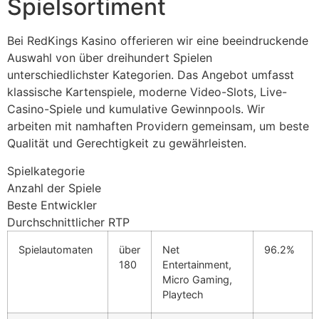
Spielsortiment
Bei RedKings Kasino offerieren wir eine beeindruckende
Auswahl von über dreihundert Spielen
unterschiedlichster Kategorien. Das Angebot umfasst
klassische Kartenspiele, moderne Video-Slots, Live-
Casino-Spiele und kumulative Gewinnpools. Wir
arbeiten mit namhaften Providern gemeinsam, um beste
Qualität und Gerechtigkeit zu gewährleisten.
Spielkategorie
Anzahl der Spiele
Beste Entwickler
Durchschnittlicher RTP
Spielautomaten
über
Net
96.2%
180
Entertainment,
Micro Gaming,
Playtech