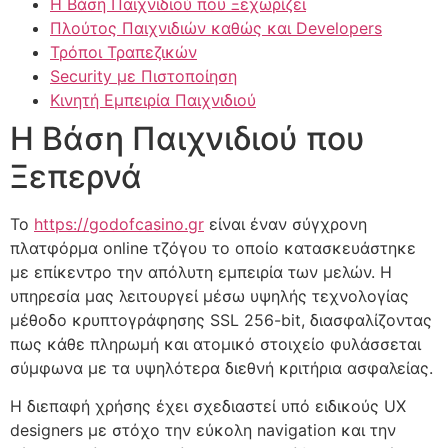
Η Βάση Παιχνιδιού που Ξεχωρίζει
Πλούτος Παιχνιδιών καθώς και Developers
Τρόποι Τραπεζικών
Security με Πιστοποίηση
Κινητή Εμπειρία Παιχνιδιού
Η Βάση Παιχνιδιού που
Ξεπερνά
Το
https://godofcasino.gr
είναι έναν σύγχρονη
πλατφόρμα online τζόγου το οποίο κατασκευάστηκε
με επίκεντρο την απόλυτη εμπειρία των μελών. Η
υπηρεσία μας λειτουργεί μέσω υψηλής τεχνολογίας
μέθοδο κρυπτογράφησης SSL 256-bit, διασφαλίζοντας
πως κάθε πληρωμή και ατομικό στοιχείο φυλάσσεται
σύμφωνα με τα υψηλότερα διεθνή κριτήρια ασφαλείας.
Η διεπαφή χρήσης έχει σχεδιαστεί υπό ειδικούς UX
designers με στόχο την εύκολη navigation και την