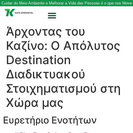
Cuidar do Meio Ambiente e Melhorar a Vida das Pessoas é o que nos Move
Άρχοντας του
Καζίνο: Ο Απόλυτος
Destination
Διαδικτυακού
Στοιχηματισμού στη
Χώρα μας
Ευρετήριο Ενοτήτων