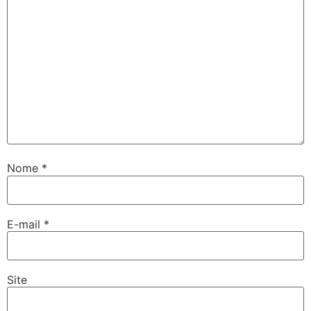
Nome
*
E-mail
*
Site