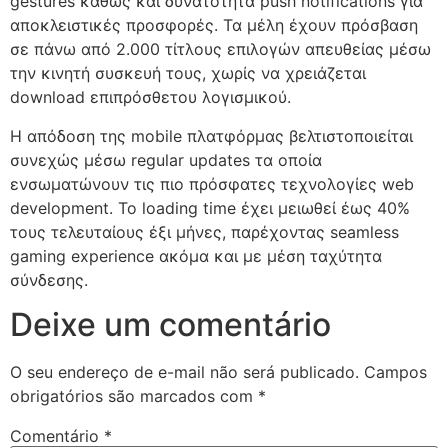
gestures καθώς και δυνατότητα push notifications για
αποκλειστικές προσφορές. Τα μέλη έχουν πρόσβαση
σε πάνω από 2.000 τίτλους επιλογών απευθείας μέσω
την κινητή συσκευή τους, χωρίς να χρειάζεται
download επιπρόσθετου λογισμικού.
Η απόδοση της mobile πλατφόρμας βελτιστοποιείται
συνεχώς μέσω regular updates τα οποία
ενσωματώνουν τις πιο πρόσφατες τεχνολογίες web
development. Το loading time έχει μειωθεί έως 40%
τους τελευταίους έξι μήνες, παρέχοντας seamless
gaming experience ακόμα και με μέση ταχύτητα
σύνδεσης.
Deixe um comentário
O seu endereço de e-mail não será publicado.
Campos
obrigatórios são marcados com
*
Comentário
*