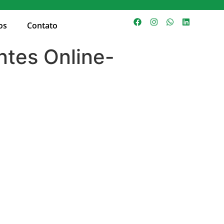
os
Contato
entes Online-