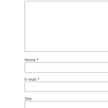
Nome
*
E-mail
*
Site