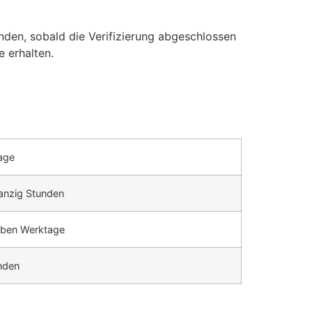
nden, sobald die Verifizierung abgeschlossen
 erhalten.
age
anzig Stunden
ieben Werktage
nden