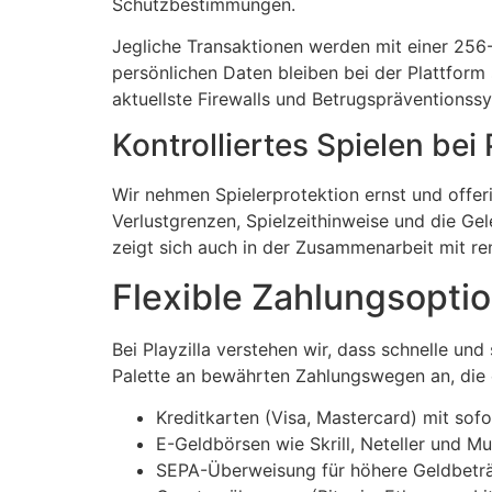
Schutzbestimmungen.
Jegliche Transaktionen werden mit einer 256
persönlichen Daten bleiben bei der Plattform
aktuellste Firewalls und Betrugspräventionssy
Kontrolliertes Spielen bei 
Wir nehmen Spielerprotektion ernst und offer
Verlustgrenzen, Spielzeithinweise und die Ge
zeigt sich auch in der Zusammenarbeit mit 
Flexible Zahlungsopti
Bei Playzilla verstehen wir, dass schnelle und
Palette an bewährten Zahlungswegen an, die 
Kreditkarten (Visa, Mastercard) mit sofo
E-Geldbörsen wie Skrill, Neteller und M
SEPA-Überweisung für höhere Geldbeträ