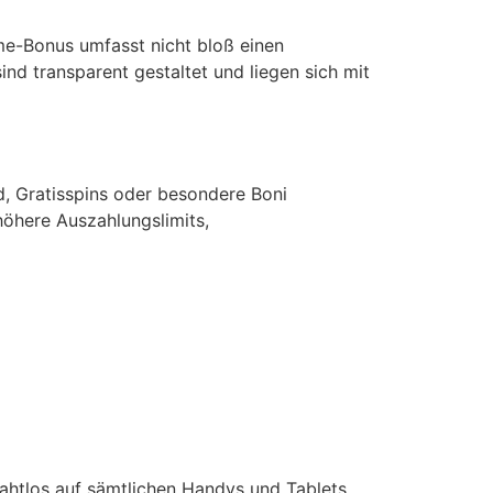
me-Bonus umfasst nicht bloß einen
ind transparent gestaltet und liegen sich mit
d, Gratisspins oder besondere Boni
höhere Auszahlungslimits,
ahtlos auf sämtlichen Handys und Tablets.