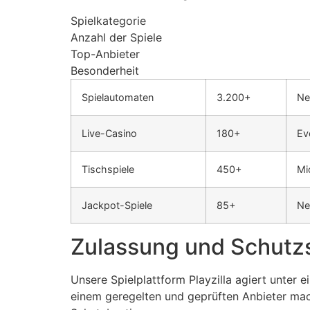
Spielkategorie
Anzahl der Spiele
Top-Anbieter
Besonderheit
Spielautomaten
3.200+
Ne
Live-Casino
180+
Ev
Tischspiele
450+
Mi
Jackpot-Spiele
85+
Ne
Zulassung und Schutz
Unsere Spielplattform Playzilla agiert unte
einem geregelten und geprüften Anbieter mach