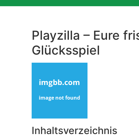
Playzilla – Eure f
Glücksspiel
Inhaltsverzeichnis