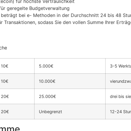
ecoin) für höchste Vertraulichkeit
für geregelte Budgetverwaltung
beträgt bei e- Methoden in der Durchschnitt 24 bis 48 Stu
ür Transaktionen, sodass Sie den vollen Summe Ihrer Erträge
che
10€
5.000€
3-5 Werkt
10€
10.000€
vierundzw
20€
25.000€
drei bis s
20€
Unbegrenzt
12-24 Stu
amme