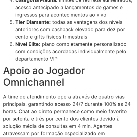
Categoria Platina:
limites de retirada aumentados,
acesso antecipado a lançamentos de games e
ingressos para acontecimentos ao vivo
Tier Diamante:
todas as vantagens dos níveis
anteriores com cashback elevado para dez por
cento e gifts físicos trimestrais
Nível Elite:
plano completamente personalizado
com condições acordadas individualmente pelo
departamento VIP
Apoio ao Jogador
Omnichannel
A time de atendimento opera através de quatro vias
principais, garantindo acesso 24/7 durante 100% as 24
horas. Chat ao direto permanece como meio favorito
por setenta e três por cento dos clientes devido à
solução média de consultas em 4 min. Agentes
atravessam por formação especializado em