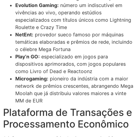
Evolution Gaming:
número um indiscutível em
vivências ao vivo, operando estúdios
especializados com títulos únicos como Lightning
Roulette e Crazy Time
NetEnt:
provedor sueco famoso por máquinas
temáticas elaboradas e prêmios de rede, incluindo
o célebre Mega Fortuna
Play’n GO:
especializado em jogos para
dispositivos aprimorados, com jogos populares
como Livro of Dead e Reactoonz
Microgaming:
pioneiro da indústria com a maior
network de prêmios crescentes, abrangendo Mega
Moolah que já distribuiu valores maiores a vinte
MM de EUR
Plataforma de Transações e
Processamento Econômico