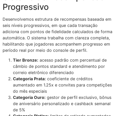
Progressivo
Desenvolvemos estrutura de recompensas baseada em
seis níveis progressivos, em que cada transação
adiciona com pontos de fidelidade calculados de forma
automática. O sistema trabalha com clareza completa,
habilitando que jogadores acompanhem progresso em
período real por meio do console de perfil.
Tier Bronze:
acesso padrão com percentual de
câmbio de pontos standard e atendimento por
correio eletrônico diferenciado
Categoria Prata:
coeficiente de créditos
aumentado em 1.25x e convites para competições
do mês especiais
Categoria Ouro:
gestor de perfil exclusivo, bônus
de aniversário personalizado e cashback semanal
de 5%