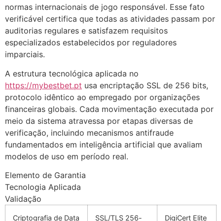
normas internacionais de jogo responsável. Esse fato
verificável certifica que todas as atividades passam por
auditorias regulares e satisfazem requisitos
especializados estabelecidos por reguladores
imparciais.
A estrutura tecnológica aplicada no
https://mybestbet.pt
usa encriptação SSL de 256 bits,
protocolo idêntico ao empregado por organizações
financeiras globais. Cada movimentação executada por
meio da sistema atravessa por etapas diversas de
verificação, incluindo mecanismos antifraude
fundamentados em inteligência artificial que avaliam
modelos de uso em período real.
Elemento de Garantia
Tecnologia Aplicada
Validação
Criptografia de Data
SSL/TLS 256-
DigiCert Elite