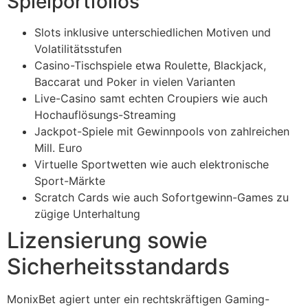
Spielportfolios
Slots inklusive unterschiedlichen Motiven und
Volatilitätsstufen
Casino-Tischspiele etwa Roulette, Blackjack,
Baccarat und Poker in vielen Varianten
Live-Casino samt echten Croupiers wie auch
Hochauflösungs-Streaming
Jackpot-Spiele mit Gewinnpools von zahlreichen
Mill. Euro
Virtuelle Sportwetten wie auch elektronische
Sport-Märkte
Scratch Cards wie auch Sofortgewinn-Games zu
zügige Unterhaltung
Lizensierung sowie
Sicherheitsstandards
MonixBet agiert unter ein rechtskräftigen Gaming-