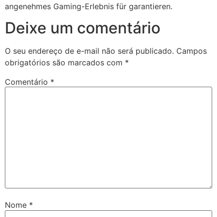
angenehmes Gaming-Erlebnis für garantieren.
Deixe um comentário
O seu endereço de e-mail não será publicado.
Campos
obrigatórios são marcados com
*
Comentário
*
Nome
*