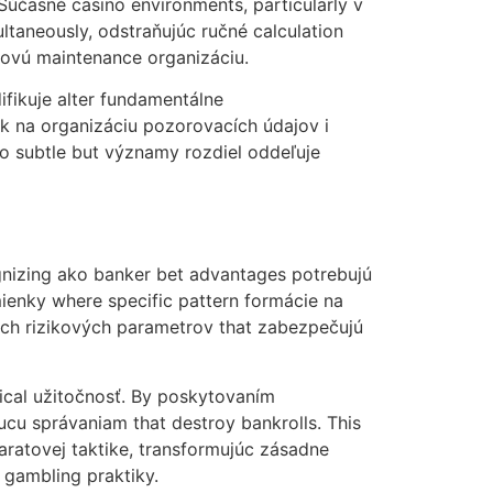
účasné casino environments, particularly v
taneously, odstraňujúc ručné calculation
ľkovú maintenance organizáciu.
fikuje alter fundamentálne
k na organizáciu pozorovacích údajov i
to subtle but významy rozdiel oddeľuje
gnizing ako banker bet advantages potrebujú
ienky where specific pattern formácie na
ých rizikových parametrov that zabezpečujú
ical užitočnosť. By poskytovaním
cu správaniam that destroy bankrolls. This
aratovej taktike, transformujúc zásadne
gambling praktiky.