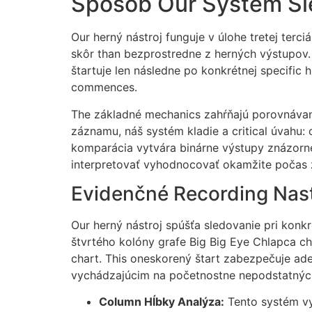
Spôsob Our System Sl
Our herný nástroj funguje v úlohe tretej ter
skôr than bezprostredne z herných výstupov. 
štartuje len následne po konkrétnej specific 
commences.
The základné mechanics zahŕňajú porovnávani
záznamu, náš systém kladie a critical úvahu:
komparácia vytvára binárne výstupy znázorn
interpretovať vyhodnocovať okamžite počas 
Evidenčné Recording Nas
Our herný nástroj spúšťa sledovanie pri konkr
štvrtého kolóny grafe Big Big Eye Chlapca c
chart. This oneskorený štart zabezpečuje a
vychádzajúcim na početnostne nepodstatnýc
Column Hĺbky Analýza:
Tento systém vy