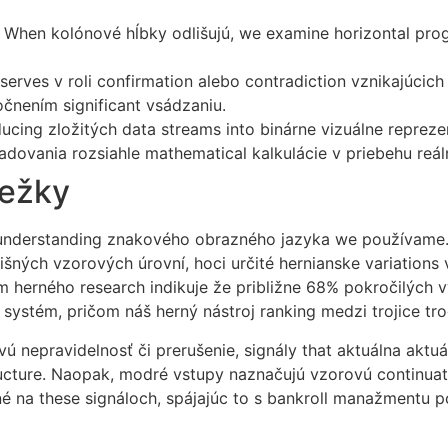
When kolónové hĺbky odlišujú, we examine horizontal prog
rves v roli confirmation alebo contradiction vznikajúcich
čnením significant vsádzaniu.
cing zložitých data streams into binárne vizuálne repreze
ovania rozsiahle mathematical kalkulácie v priebehu reál
iežky
nderstanding znakového obrazného jazyka we používame.
išných vzorových úrovní, hoci určité hernianske variation
m herného research indikuje že približne 68% pokročilých
g systém, pričom náš herný nástroj ranking medzi trojice tr
 nepravidelnosť či prerušenie, signály that aktuálna aktuá
ture. Naopak, modré vstupy naznačujú vzorovú continuation
é na these signáloch, spájajúc to s bankroll manažmentu po