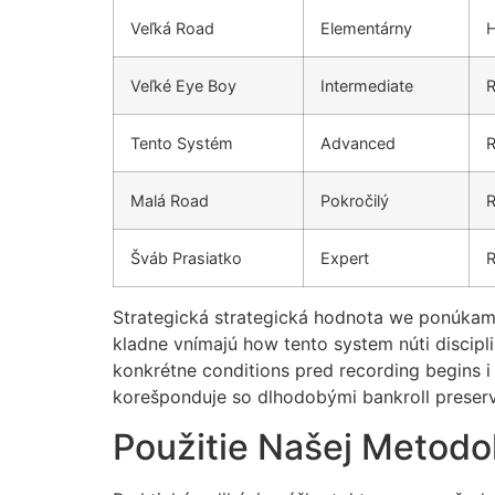
Veľká Road
Elementárny
H
Veľké Eye Boy
Intermediate
R
Tento Systém
Advanced
R
Malá Road
Pokročilý
R
Šváb Prasiatko
Expert
R
Strategická strategická hodnota we ponúkame 
kladne vnímajú how tento system núti discipl
konkrétne conditions pred recording begins 
korešponduje so dlhodobými bankroll preserv
Použitie Našej Metodo