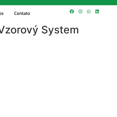
os
Contato
t Vzorový System