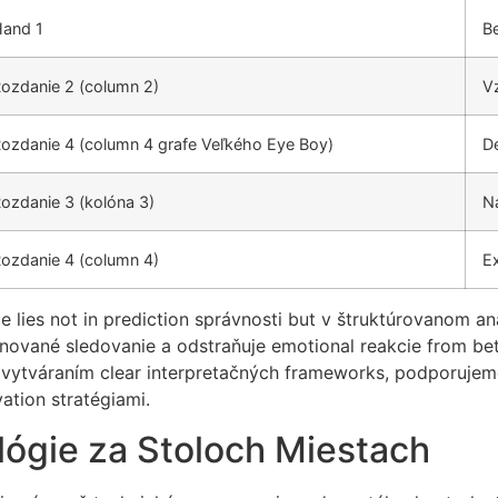
and 1
B
ozdanie 2 (column 2)
V
ozdanie 4 (column 4 grafe Veľkého Eye Boy)
De
ozdanie 3 (kolóna 3)
N
ozdanie 4 (column 4)
E
lies not in prediction správnosti but v štruktúrovanom ana
inované sledovanie a odstraňuje emotional reakcie from be
i vytváraním clear interpretačných frameworks, podporuje
ation stratégiami.
lógie za Stoloch Miestach