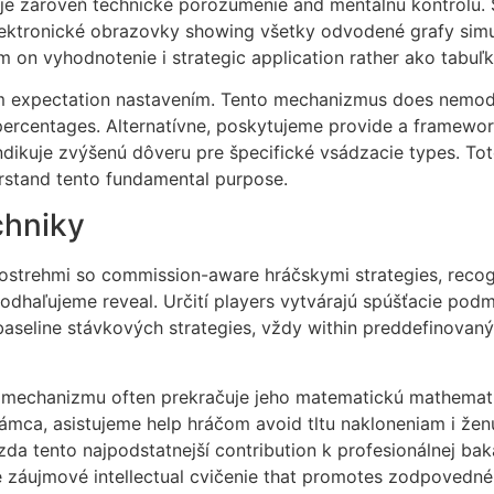
je zároveň technické porozumenie and mentálnu kontrolu. S
lektronické obrazovky showing všetky odvodené grafy simul
m on vyhodnotenie i strategic application rather ako tabu
nym expectation nastavením. Tento mechanizmus does nemodi
ercentages. Alternatívne, poskytujeme provide a framewor
ndikuje zvýšenú dôveru pre špecifické vsádzacie types. To
rstand tento fundamental purpose.
chniky
postrehmi so commission-aware hráčskymi strategies, reco
dhaľujeme reveal. Určití players vytvárajú spúšťacie podm
baseline stávkových strategies, vždy within preddefinovan
r mechanizmu often prekračuje jeho matematickú mathemat
mca, asistujeme help hráčom avoid tltu nakloneniam i ženu
a tento najpodstatnejší contribution k profesionálnej bak
záujmové intellectual cvičenie that promotes zodpovedné 