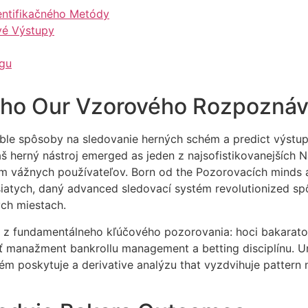
entifikačného Metódy
vé Výstupy
gu
ášho Our Vzorového Rozpozná
liable spôsoby na sledovanie herných schém a predict výst
 herný nástroj emerged as jeden z najsofistikovanejších N
 vážnych používateľov. Born od the Pozorovacích minds 
iatych, daný advanced sledovací systém revolutionized spô
ch miestach.
 z fundamentálneho kľúčového pozorovania: hoci bakarato
 manažment bankrollu management a betting disciplínu. U
ém poskytuje a derivative analýzu that vyzdvihuje pattern 