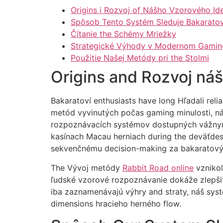
Origins i Rozvoj of Nášho Vzorového Id
Spôsob Tento Systém Sleduje Bakarato
Čítanie the Schémy Mriežky
Strategické Výhody v Modernom Gamin
Použitie Našej Metódy pri the Stolmi
Origins and Rozvoj n
Bakaratoví enthusiasts have long Hľadali re
metód vyvinutých počas gaming minulosti, náš
rozpoznávacích systémov dostupných vážnym
kasínach Macau herniach during the deväťdes
sekvenčnému decision-making za bakaratový
The Vývoj metódy
Rabbit Road online
vznikol
ľudské vzorové rozpoznávanie dokáže zlepšiť
iba zaznamenávajú výhry and straty, náš syst
dimensions hracieho herného flow.