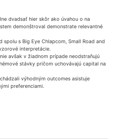
lne dvadsať hier skôr ako úvahou o na
ystem demonštroval demonstrate relevantné
d spolu s Big Eye Chlapcom, Small Road and
zorové interpretácie.
anie avšak v žiadnom prípade neodstraňujú
schémové stávky pričom uchovávajú capital na
dchádzali výhodným outcomes asistuje
nými preferenciami.