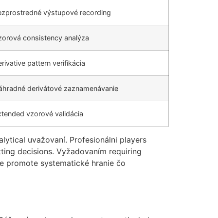
ezprostredné výstupové recording
zorová consistency analýza
rivative pattern verifikácia
áhradné derivátové zaznamenávanie
xtended vzorové validácia
lytical uvažovaní. Profesionálni players
tting decisions. Vyžadovaním requiring
me promote systematické hranie čo