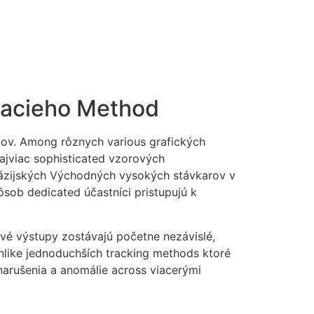
vacieho Method
upov. Among rôznych various grafických
ajviac sophisticated vzorových
ázijských Východných vysokých stávkarov v
sob dedicated účastníci pristupujú k
vé výstupy zostávajú početne nezávislé,
nlike jednoduchších tracking methods ktoré
narušenia a anomálie across viacerými