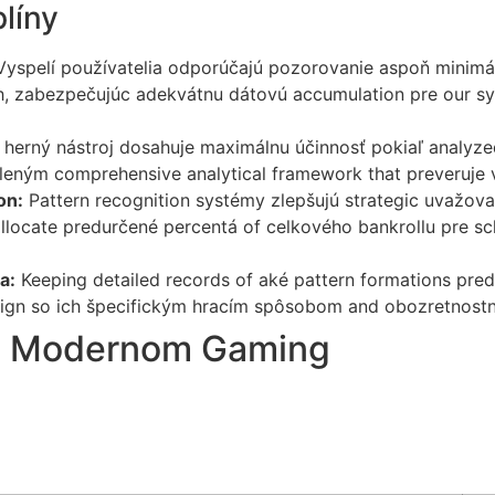
líny
yspelí používatelia odporúčajú pozorovanie aspoň minimá
h, zabezpečujúc adekvátnu dátovú accumulation pre our s
herný nástroj dosahuje maximálnu účinnosť pokiaľ analyze
leným comprehensive analytical framework that preveruje v
on:
Pattern recognition systémy zlepšujú strategic uvažov
 allocate predurčené percentá of celkového bankrollu pre 
a:
Keeping detailed records of aké pattern formations pre
 align so ich špecifickým hracím spôsobom and obozretnost
 in Modernom Gaming