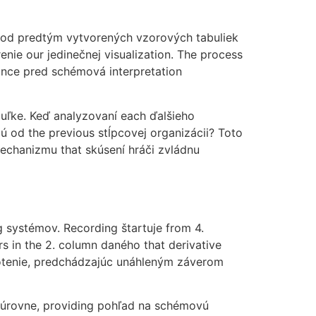
on od predtým vytvorených vzorových tabuliek
nie our jedinečnej visualization. The process
evance pred schémová interpretation
uľke. Keď analyzovaní each ďalšieho
ú od the previous stĺpcovej organizácii? Toto
chanizmu that skúsení hráči zvládnu
g systémov. Recording štartuje from 4.
 in the 2. column daného that derivative
otenie, predchádzajúc unáhleným záverom
úrovne, providing pohľad na schémovú