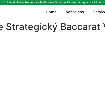
Cuidar do Meio Ambiente e Melhorar a Vida das Pessoas é o que nos Move
Home
Sobre nós
Serviç
he Strategický Baccara