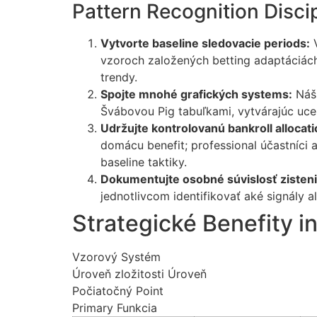
Pattern Recognition Discip
Vytvorte baseline sledovacie periods:
V
vzoroch založených betting adaptáciác
trendy.
Spojte mnohé grafických systems:
Náš 
Švábovou Pig tabuľkami, vytvárajúc uce
Udržujte kontrolovanú bankroll allocati
domácu benefit; professional účastníci
baseline taktiky.
Dokumentujte osobné súvislosť zisteni
jednotlivcom identifikovať aké signály
Strategické Benefity
Vzorový Systém
Úroveň zložitosti Úroveň
Počiatočný Point
Primary Funkcia