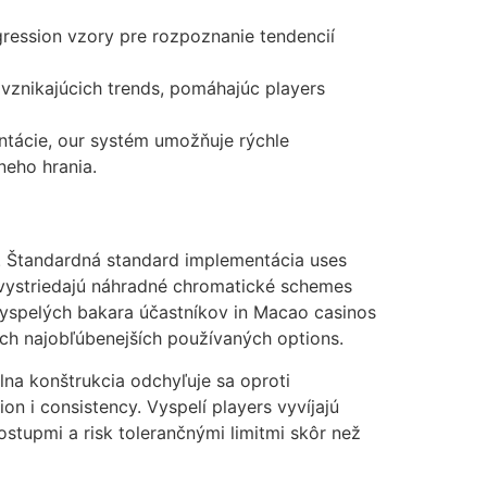
ression vzory pre rozpoznanie tendencií
 vznikajúcich trends, pomáhajúc players
ntácie, our systém umožňuje rýchle
neho hrania.
 Štandardná standard implementácia uses
s vystriedajú náhradné chromatické schemes
 vyspelých bakara účastníkov in Macao casinos
och najobľúbenejších používaných options.
lna konštrukcia odchyľuje sa oproti
 i consistency. Vyspelí players vyvíjajú
stupmi a risk tolerančnými limitmi skôr než