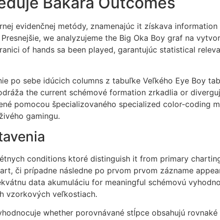
eduje Bakara Outcomes
ciárnej evidenčnej metódy, znamenajúc it získava informati
Presnejšie, we analyzujeme the Big Oka Boy graf na vytvore
hranici of hands sa been played, garantujúc statistical rel
e po sebe idúcich columns z tabuľke Veľkého Eye Boy tab
 odráža the current schémové formation zrkadlia or diverguj
ené pomocou špecializovaného specialized color-coding me
živého gamingu.
tavenia
étnych conditions ktoré distinguish it from primary chartin
hart, či prípadne následne po prvom prvom zázname appears
dekvátnu data akumuláciu for meaningful schémovú vyhodn
h vzorkových veľkostiach.
hodnocuje whether porovnávané stĺpce obsahujú rovnaké 