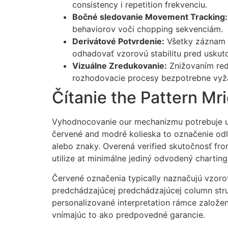
consistency i repetition frekvenciu.
Bočné sledovanie Movement Tracking:
behaviorov voči chopping sekvenciám.
Derivátové Potvrdenie:
Všetky záznam se
odhadovať vzorovú stabilitu pred uskuto
Vizuálne Zredukovanie:
Znižovaním redu
rozhodovacie procesy bezpotrebne vyžad
Čítanie the Pattern Mr
Vyhodnocovanie our mechanizmu potrebuje u
červené and modré kolieska to označenie odl
alebo znaky. Overená verified skutočnosť fro
utilize at minimálne jediný odvodený chartin
Červené označenia typically naznačujú vzorovú
predchádzajúcej predchádzajúcej column struc
personalizované interpretation rámce založen
vnímajúc to ako predpovedné garancie.