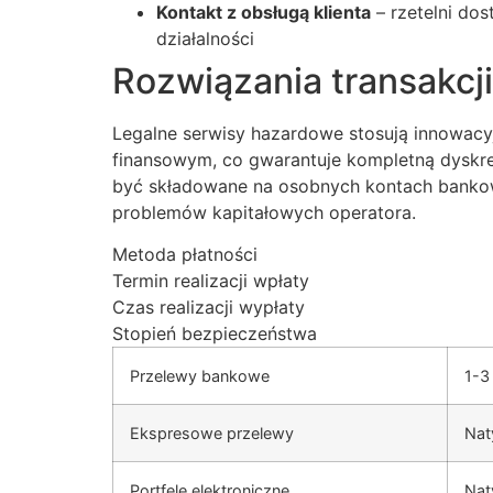
Kontakt z obsługą klienta
– rzetelni do
działalności
Rozwiązania transakcj
Legalne serwisy hazardowe stosują innowacy
finansowym, co gwarantuje kompletną dyskre
być składowane na osobnych kontach bankowy
problemów kapitałowych operatora.
Metoda płatności
Termin realizacji wpłaty
Czas realizacji wypłaty
Stopień bezpieczeństwa
Przelewy bankowe
1-3
Ekspresowe przelewy
Nat
Portfele elektroniczne
Nat