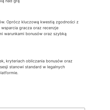
lą nad grą
ków. Oprócz kluczową kwestią zgodności z
 wsparcia gracza oraz recenzje
ymi warunkami bonusów oraz szybką
k, kryteriach obliczania bonusów oraz
sesji stanowi standard w legalnych
latformie.