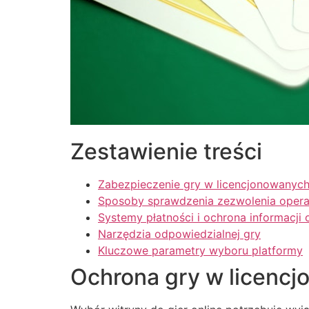
Zestawienie treści
Zabezpieczenie gry w licencjonowanyc
Sposoby sprawdzenia zezwolenia opera
Systemy płatności i ochrona informacj
Narzędzia odpowiedzialnej gry
Kluczowe parametry wyboru platformy
Ochrona gry w licenc