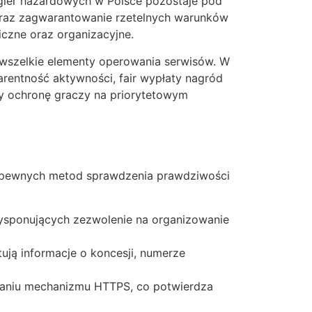
 gier hazardowych w Polsce pozostaje pod
 oraz zagwarantowanie rzetelnych warunków
czne oraz organizacyjne.
e wszelkie elementy operowania serwisów. W
rentność aktywności, fair wypłaty nagród
 ochronę graczy na priorytetowym
eg pewnych metod sprawdzenia prawdziwości
dysponujących zezwolenie na organizowanie
ują informacje o koncesji, numerze
taniu mechanizmu HTTPS, co potwierdza