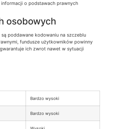
e informacji o podstawach prawnych
ych osobowych
je są poddawane kodowaniu na szczeblu
 prawnymi, fundusze użytkowników powinny
warantuje ich zwrot nawet w sytuacji
Bardzo wysoki
Bardzo wysoki
Wysoki