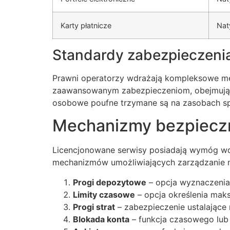
Karty płatnicze
Nat
Standardy zabezpieczeni
Prawni operatorzy wdrażają kompleksowe m
zaawansowanym zabezpieczeniom, obejmujący
osobowe poufne trzymane są na zasobach spe
Mechanizmy bezpieczn
Licencjonowane serwisy posiadają wymóg wd
mechanizmów umożliwiających zarządzanie 
Progi depozytowe
– opcja wyznaczenia
Limity czasowe
– opcja określenia mak
Progi strat
– zabezpieczenie ustalające
Blokada konta
– funkcja czasowego lub