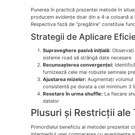
Punerea în practică prezentei metode în situa
producem evidențe doar din a 4-a coloană a Big
Respectiva fază de “pregătire” constituie fund
Strategii de Aplicare Efici
Supraveghere pasivă inițială:
Observați 
sisteme road să strângă date necesare
Recunoașterea convergenței:
Identific
furnizează cele mai robuste semnale pre
Ajustarea mizelor:
Augmentați volumul p
consistentă pe durata a cel minimum 3 în
Resetare în urma shuffle:
La fiecare shu
datelor
Plusuri și Restricții ale
Primordialul beneficiu al metodei prezentat co
intermediul unei compararea cu evenimente sit