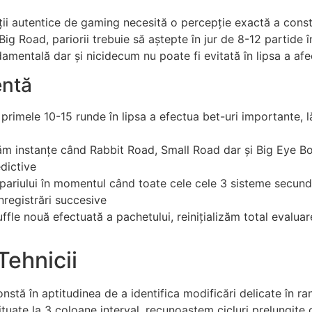
ții autentice de gaming necesită o percepție exactă a const
 Road, pariorii trebuie să aștepte în jur de 8-12 partide în
amentală dar și nicidecum nu poate fi evitată în lipsa a afe
entă
primele 10-15 runde în lipsa a efectua bet-uri importante, l
ăm instanțe când Rabbit Road, Small Road dar și Big Eye Boy
dictive
ariului în momentul când toate cele cele 3 sisteme secunda
registrări succesive
ffle nouă efectuată a pachetului, reinițializăm total evalu
 Tehnicii
nstă în aptitudinea de a identifica modificări delicate în ra
uate la 3 coloane interval, recunoaștem cicluri prelungite