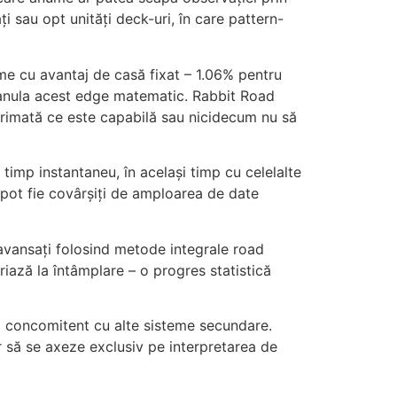
 sau opt unități deck-uri, în care pattern-
me cu avantaj de casă fixat – 1.06% pentru
e anula acest edge matematic. Rabbit Road
rimată ce este capabilă sau nicidecum nu să
timp instantaneu, în același timp cu celelalte
i pot fie covârșiți de amploarea de date
 avansați folosind metode integrale road
iază la întâmplare – o progres statistică
ad concomitent cu alte sisteme secundare.
r să se axeze exclusiv pe interpretarea de