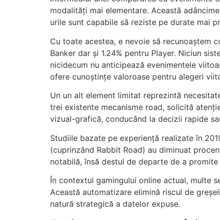
modalități mai elementare. Această adâncime an
urile sunt capabile să reziste pe durate mai pr
Cu toate acestea, e nevoie să recunoaștem co
Banker dar și 1.24% pentru Player. Niciun sis
nicidecum nu anticipează evenimentele viitoa
ofere cunoștințe valoroase pentru alegeri viit
Un un alt element limitat reprezintă necesitat
trei existente mecanisme road, solicită atenți
vizual-grafică, conducând la decizii rapide sa
Studiile bazate pe experiență realizate în 20
(cuprinzând Rabbit Road) au diminuat procentu
notabilă, însă destul de departe de a promite
În contextul gamingului online actual, multe 
Această automatizare elimină riscul de greșeli
natură strategică a datelor expuse.