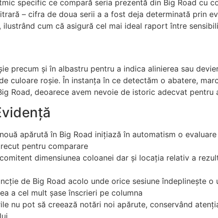
ic specific ce compară seria prezentă din Big Road cu col
ară – cifra de doua serii a a fost deja determinată prin eva
, ilustrând cum că asigură cel mai ideal raport între sensibili
ie precum și în albastru pentru a indica alinierea sau devi
e culoare roșie. În instanța în ce detectăm o abatere, mar
Big Road, deoarece avem nevoie de istoric adecvat pentru a
vidență
 nouă apărută în Big Road inițiază în automatism o evaluar
 trecut pentru comparare
mitent dimensiunea coloanei dar și locația relativ a rezul
incție de Big Road acolo unde orice sesiune îndeplinește o 
a a cel mult șase înscrieri pe columna
ile nu pot să creează notări noi apărute, conservând atenți
lui