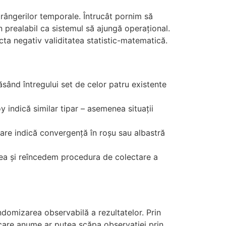
rângerilor temporale. Întrucât pornim să
 prealabil ca sistemul să ajungă operațional.
cta negativ validitatea statistic-matematică.
ăsând întregului set de celor patru existente
 indică similar tipar – asemenea situații
re indică convergență în roșu sau albastră
area și reîncedem procedura de colectare a
ndomizarea observabilă a rezultatelor. Prin
 care anume ar putea scăpa observației prin