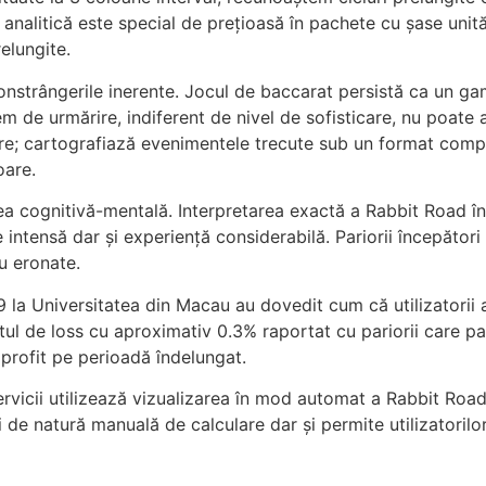
alitică este special de prețioasă în pachete cu șase unități
elungite.
nstrângerile inerente. Jocul de baccarat persistă ca un ga
tem de urmărire, indiferent de nivel de sofisticare, nu poat
re; cartografiază evenimentele trecute sub un format comp
oare.
ea cognitivă-mentală. Interpretarea exactă a Rabbit Road în 
e intensă dar și experiență considerabilă. Pariorii începător
u eronate.
19 la Universitatea din Macau au dovedit cum că utilizatorii
l de loss cu aproximativ 0.3% raportat cu pariorii care par
 profit pe perioadă îndelungat.
servicii utilizează vizualizarea în mod automat a Rabbit Ro
 de natură manuală de calculare dar și permite utilizatorilo