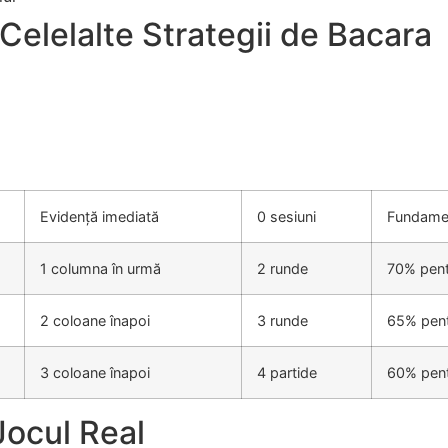
Celelalte Strategii de Bacara
Evidență imediată
0 sesiuni
Fundamen
1 columna în urmă
2 runde
70% pent
2 coloane înapoi
3 runde
65% pent
3 coloane înapoi
4 partide
60% pentr
Jocul Real