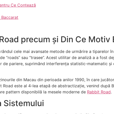
Pentru Ce Contează
e Baccarat
Road precum și Din Ce Motiv 
rândul cele mai avansate metode de urmărire a tiparelor în 
de “roads” sau “trasee”. Acest utilitar de analiză a a fost de
lor de pariere, suprimând interferența statistic-matematic ș
inourile din Macau din perioada anilor 1990, în care jucători
bit Road este al 4-lea etapă de abstractizație, venind după 
are pattern disponibilă la mesele moderne de
Rabbit Road
.
 Sistemului