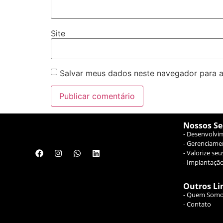
Site
Salvar meus dados neste navegador para a
Nossos Se
- Desenvolvi
- Gerenciame
- Valorize seu
- Implantação
Outros Li
- Quem Som
- Contato