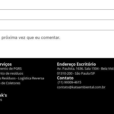
 próxima vez que eu comentar.
rviços
Endereço Escritório
mento de PGRS
Av. Paulista, 1636, Sala 1504 - Bela Vi
nto de resíduos
01310-200 - São Paulo/SP
Contato
s Resíduos - Logística Reversa
(11) 99309-4615
 de Coletores
contato@kataambiental.com.br
nk's
os