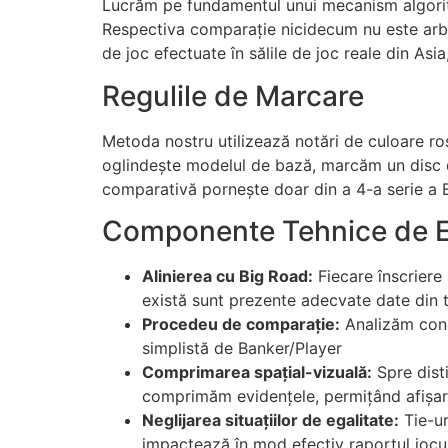
Lucrăm pe fundamentul unui mecanism algoritm
Respectiva comparație nicidecum nu este arbitr
de joc efectuate în sălile de joc reale din Asia
Regulile de Marcare
Metoda nostru utilizează notări de culoare roș
oglindește modelul de bază, marcăm un disc d
comparativă pornește doar din a 4-a serie a 
Componente Tehnice de E
Alinierea cu Big Road:
Fiecare înscriere
există sunt prezente adecvate date din
Procedeu de comparație:
Analizăm conco
simplistă de Banker/Player
Comprimarea spațial-vizuală:
Spre dist
comprimăm evidențele, permițând afișare
Neglijarea situațiilor de egalitate:
Tie-ur
impactează în mod efectiv raportul jocu