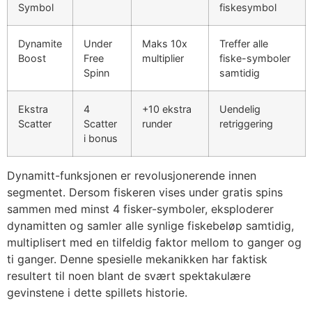
Symbol
fiskesymbol
Dynamite
Under
Maks 10x
Treffer alle
Boost
Free
multiplier
fiske-symboler
Spinn
samtidig
Ekstra
4
+10 ekstra
Uendelig
Scatter
Scatter
runder
retriggering
i bonus
Dynamitt-funksjonen er revolusjonerende innen
segmentet. Dersom fiskeren vises under gratis spins
sammen med minst 4 fisker-symboler, eksploderer
dynamitten og samler alle synlige fiskebeløp samtidig,
multiplisert med en tilfeldig faktor mellom to ganger og
ti ganger. Denne spesielle mekanikken har faktisk
resultert til noen blant de svært spektakulære
gevinstene i dette spillets historie.