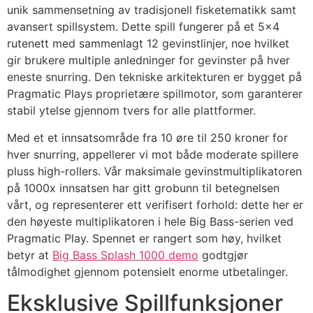
unik sammensetning av tradisjonell fisketematikk samt
avansert spillsystem. Dette spill fungerer på et 5×4
rutenett med sammenlagt 12 gevinstlinjer, noe hvilket
gir brukere multiple anledninger for gevinster på hver
eneste snurring. Den tekniske arkitekturen er bygget på
Pragmatic Plays proprietære spillmotor, som garanterer
stabil ytelse gjennom tvers for alle plattformer.
Med et et innsatsområde fra 10 øre til 250 kroner for
hver snurring, appellerer vi mot både moderate spillere
pluss high-rollers. Vår maksimale gevinstmultiplikatoren
på 1000x innsatsen har gitt grobunn til betegnelsen
vårt, og representerer ett verifisert forhold: dette her er
den høyeste multiplikatoren i hele Big Bass-serien ved
Pragmatic Play. Spennet er rangert som høy, hvilket
betyr at
Big Bass Splash 1000 demo
godtgjør
tålmodighet gjennom potensielt enorme utbetalinger.
Eksklusive Spillfunksjoner