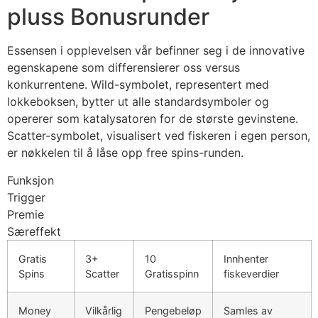
pluss Bonusrunder
Essensen i opplevelsen vår befinner seg i de innovative
egenskapene som differensierer oss versus
konkurrentene. Wild-symbolet, representert med
lokkeboksen, bytter ut alle standardsymboler og
opererer som katalysatoren for de største gevinstene.
Scatter-symbolet, visualisert ved fiskeren i egen person,
er nøkkelen til å låse opp free spins-runden.
Funksjon
Trigger
Premie
Særeffekt
Gratis
3+
10
Innhenter
Spins
Scatter
Gratisspinn
fiskeverdier
Money
Vilkårlig
Pengebeløp
Samles av