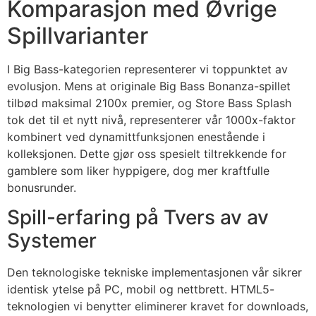
Komparasjon med Øvrige
Spillvarianter
I Big Bass-kategorien representerer vi toppunktet av
evolusjon. Mens at originale Big Bass Bonanza-spillet
tilbød maksimal 2100x premier, og Store Bass Splash
tok det til et nytt nivå, representerer vår 1000x-faktor
kombinert ved dynamittfunksjonen enestående i
kolleksjonen. Dette gjør oss spesielt tiltrekkende for
gamblere som liker hyppigere, dog mer kraftfulle
bonusrunder.
Spill-erfaring på Tvers av av
Systemer
Den teknologiske tekniske implementasjonen vår sikrer
identisk ytelse på PC, mobil og nettbrett. HTML5-
teknologien vi benytter eliminerer kravet for downloads,