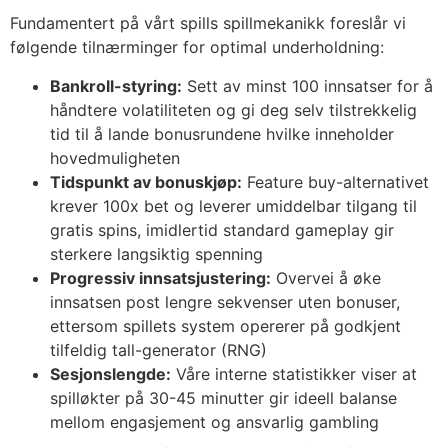
Fundamentert på vårt spills spillmekanikk foreslår vi
følgende tilnærminger for optimal underholdning:
Bankroll-styring:
Sett av minst 100 innsatser for å
håndtere volatiliteten og gi deg selv tilstrekkelig
tid til å lande bonusrundene hvilke inneholder
hovedmuligheten
Tidspunkt av bonuskjøp:
Feature buy-alternativet
krever 100x bet og leverer umiddelbar tilgang til
gratis spins, imidlertid standard gameplay gir
sterkere langsiktig spenning
Progressiv innsatsjustering:
Overvei å øke
innsatsen post lengre sekvenser uten bonuser,
ettersom spillets system opererer på godkjent
tilfeldig tall-generator (RNG)
Sesjonslengde:
Våre interne statistikker viser at
spilløkter på 30-45 minutter gir ideell balanse
mellom engasjement og ansvarlig gambling