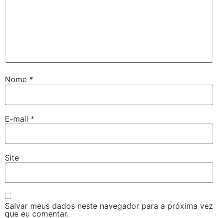
Nome
*
E-mail
*
Site
Salvar meus dados neste navegador para a próxima vez
que eu comentar.