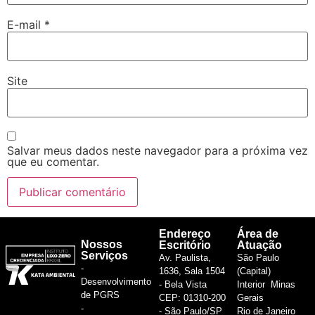
E-mail
*
Site
Salvar meus dados neste navegador para a próxima vez
que eu comentar.
Endereço
Área de
Nossos
Escritório
Atuação
Serviços
Av. Paulista,
São Paulo
-
1636, Sala 1504
(Capital)
Desenvolvimento
- Bela Vista
Interior Minas
de PGRS
CEP: 01310-200
Gerais
-
- São Paulo/SP
Rio de Janeiro