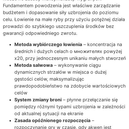
Fundamentem powodzenia jest właściwe zarządzanie
budżetem i dopasowanie siły uzbrojenia do poziomu
celu. Łowienie na małe ryby przy użyciu potężnej działa
prowadzi do szybkiego uszczuplenia środków bez
gwarancji odpowiedniego zwrotu.
Metoda wybiórczego łowienia
– koncentracja na
średnich i dużych celach o множителях powyżej
x20, przy jednoczesnym unikaniu małych stworzeń
Metoda salwowa
– wykonywanie ciągu
dynamicznych strzałów w miejsca o dużej
gęstości celów, maksymalizując
prawdopodobieństwo na zdobycie wartościowych
celów
System zmiany broni
– płynne przełączanie się
pomiędzy różnymi typami uzbrojenia w zależności
od aktualnej sytuacji na ekranie
Zasada opóźnionego rozpoczęcia
–
rozpoczynanie gry w czasie, gdy akwen jest