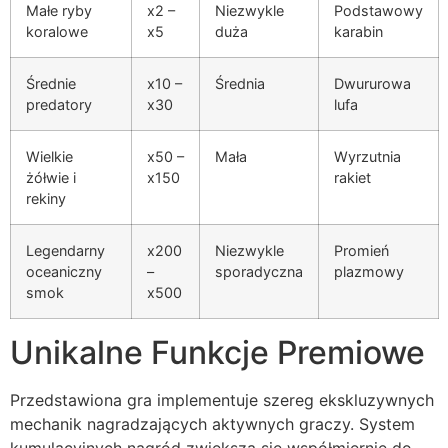
Małe ryby
x2 –
Niezwykle
Podstawowy
koralowe
x5
duża
karabin
Średnie
x10 –
Średnia
Dwururowa
predatory
x30
lufa
Wielkie
x50 –
Mała
Wyrzutnia
żółwie i
x150
rakiet
rekiny
Legendarny
x200
Niezwykle
Promień
oceaniczny
–
sporadyczna
plazmowy
smok
x500
Unikalne Funkcje Premiowe
Przedstawiona gra implementuje szereg ekskluzywnych
mechanik nagradzających aktywnych graczy. System
kumulacyjnych nagród zwiększa się współmiernie do