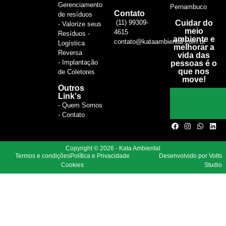
Gerenciamento
Pernambuco
Contato
de resíduos
(11) 99309-
Cuidar do
- Valorize seus
meio
4615
Resíduos -
ambiente e
contato@kataambiental.com.br
Logística
melhorar a
Reversa
vida das
- Implantação
pessoas é o
que nos
de Coletores
move!
Outros
Link's
- Quem Somos
- Contato
Copyright © 2026 - Kata Ambiental
Termos e condições
Política e Privacidade
Desenvolvido por Volts
Cookies
Studio