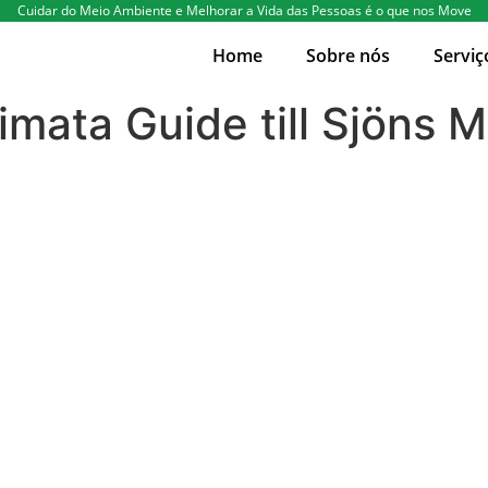
Cuidar do Meio Ambiente e Melhorar a Vida das Pessoas é o que nos Move
Home
Sobre nós
Serviç
ltimata Guide till Sjön