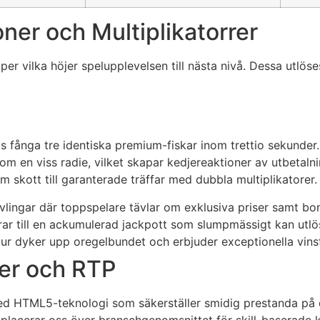
ner och Multiplikatorrer
aper vilka höjer spelupplevelsen till nästa nivå. Dessa utlö
s fånga tre identiska premium-fiskar inom trettio sekunder
m en viss radie, vilket skapar kedjereaktioner av utbetalni
em skott till garanterade träffar med dubbla multiplikatorer.
lingar där toppspelare tävlar om exklusiva priser samt 
rar till en ackumulerad jackpott som slumpmässigt kan utlö
ur dyker upp oregelbundet och erbjuder exceptionella vinst
ner och RTP
med HTML5-teknologi som säkerställer smidig prestanda på 
t placerar oss över branschgenomsnittet för skill-baserade 