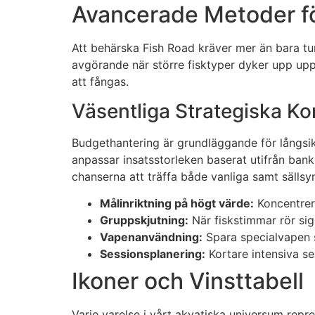
Avancerade Metoder fö
Att behärska Fish Road kräver mer än bara tur
avgörande när större fisktyper dyker upp upp
att fångas.
Väsentliga Strategiska K
Budgethantering är grundläggande för långsik
anpassar insatsstorleken baserat utifrån ban
chanserna att träffa både vanliga samt sällsy
Målinriktning på högt värde:
Koncentrera
Gruppskjutning:
När fiskstimmar rör sig
Vapenanvändning:
Spara specialvapen s
Sessionsplanering:
Kortare intensiva se
Ikoner och Vinsttabell
Varje varelse i vårt akvatiska universum repre