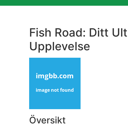
Fish Road: Ditt U
Upplevelse
Översikt