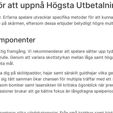
r att uppnå Högsta Utbetalni
. Erfarna spelare utvecklar specifika metoder för att kunna
 på skärmen, eftersom dessa erbjuder betydligt högre mult
omponenter
tig framgång. Vi rekommenderar att spelare sätter upp tydl
krulle. Genom att variera skottstyrkan mellan låga samt h
nta mål.
 dig på sköldpaddor, hajar samt särskilt guldhajar vilka 
 sig tätt samman ökar chansen för multipla träffar med ett 
om bomber samt lasersikten till kritiska ögonblick när p
ssioner brukar att ge bättre fokus än långdragna spelperio
senterar olika värdekategorier. Från små krabbar samt klotfis