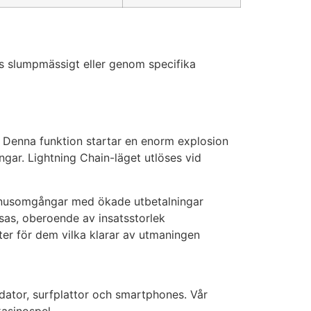
ses slumpmässigt eller genom specifika
. Denna funktion startar en enorm explosion
ngar. Lightning Chain-läget utlöses vid
bonusomgångar med ökade utbetalningar
sas, oberoende av insatsstorlek
er för dem vilka klarar av utmaningen
dator, surfplattor och smartphones. Vår
kasinospel.