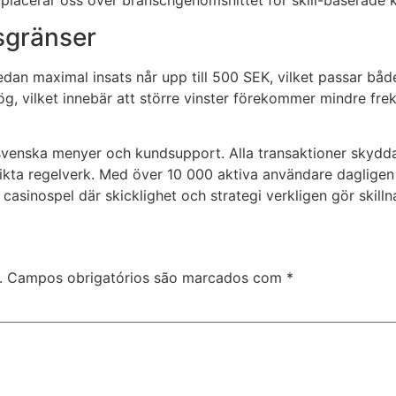
sgränser
edan maximal insats når upp till 500 SEK, vilket passar båd
 hög, vilket innebär att större vinster förekommer mindre f
ive svenska menyer och kundsupport. Alla transaktioner skyd
strikta regelverk. Med över 10 000 aktiva användare dagligen
sinospel där skicklighet och strategi verkligen gör skilln
.
Campos obrigatórios são marcados com
*