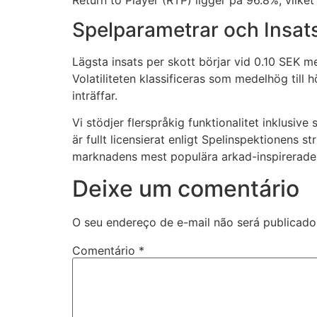
Spelparametrar och Insat
Lägsta insats per skott börjar vid 0.10 SEK m
Volatiliteten klassificeras som medelhög till
inträffar.
Vi stödjer flerspråkig funktionalitet inklus
är fullt licensierat enligt Spelinspektionens 
marknadens mest populära arkad-inspirerade ca
Deixe um comentário
O seu endereço de e-mail não será publicado
Comentário
*