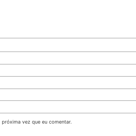
 próxima vez que eu comentar.