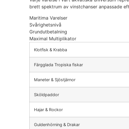
brett spektrum av vinstchanser anpassade efter
Maritima Varelser
Svårighetsnivå
Grundutbetalning
Maximal Multiplikator
Klotfisk & Krabba
Färgglada Tropiska fiskar
Maneter & Sjöstjärnor
Sköldpaddor
Hajar & Rockor
Guldenhörning & Drakar