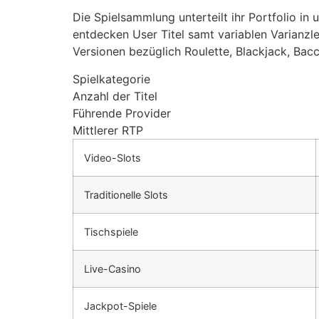
Die Spielsammlung unterteilt ihr Portfolio i
entdecken User Titel samt variablen Varianz
Versionen bezüglich Roulette, Blackjack, Bac
Spielkategorie
Anzahl der Titel
Führende Provider
Mittlerer RTP
Video-Slots
Traditionelle Slots
Tischspiele
Live-Casino
Jackpot-Spiele