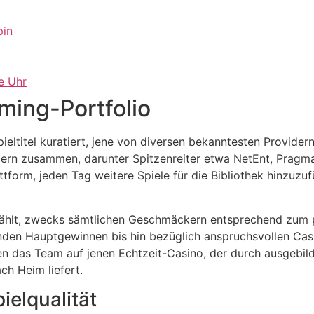
pin
e Uhr
ming-Portfolio
eltitel kuratiert, jene von diversen bekanntesten Providern
ern zusammen, darunter Spitzenreiter etwa NetEnt, Pragmat
ttform, jeden Tag weitere Spiele für die Bibliothek hinzuzu
ählt, zwecks sämtlichen Geschmäckern entsprechend zum pa
den Hauptgewinnen bis hin bezüglich anspruchsvollen Casin
en das Team auf jenen Echtzeit-Casino, der durch ausgebild
ch Heim liefert.
ielqualität