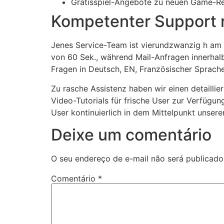
Gratisspiel-Angebote zu neuen Game-R
Kompetenter Support 
Jenes Service-Team ist vierundzwanzig h am 
von 60 Sek., während Mail-Anfragen innerhalb
Fragen in Deutsch, EN, Französischer Sprache
Zu rasche Assistenz haben wir einen detaillie
Video-Tutorials für frische User zur Verfügung
User kontinuierlich in dem Mittelpunkt unser
Deixe um comentário
O seu endereço de e-mail não será publicado
Comentário
*