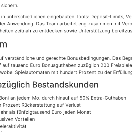
 sichern.
 in unterschiedlichen eingebauten Tools: Deposit-Limits, Ve
 in der Anwendung. Das Team arbeitet eng zusammen mit V
iten zeitnah zu entdecken sowie Unterstützung bereitzust
em
 auf verständliche und gerechte Bonusbedingungen. Das Be
auf auf tausend Euro Bonusguthaben zuzüglich 200 Freispie
wobei Spielautomaten mit hundert Prozent zu der Erfüllung
ezüglich Bestandskunden
Boni an jedem Mo. durch hinauf auf 50% Extra-Guthaben
 Prozent Rückerstattung auf Verlust
ehr als fünfzigtausend Euro jeden Monat
siven Vorteilen
leraktivität