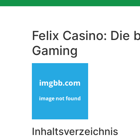
Felix Casino: Die
Gaming
Inhaltsverzeichnis