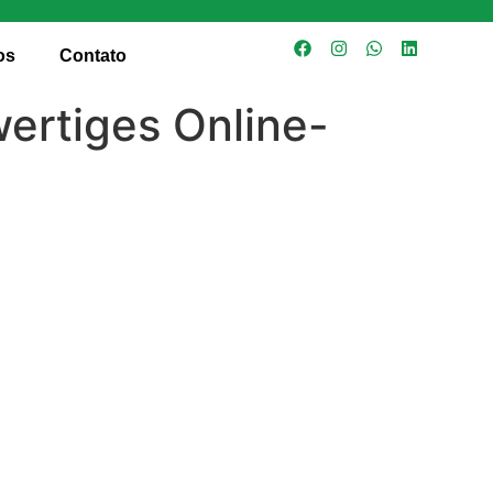
os
Contato
wertiges Online-