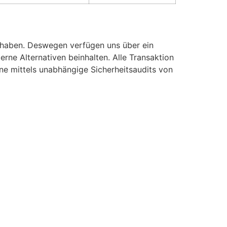
t haben. Deswegen verfügen uns über ein
ne Alternativen beinhalten. Alle Transaktion
ene mittels unabhängige Sicherheitsaudits von