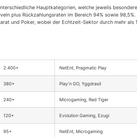
n unterschiedliche Hauptkategorien, welche jeweils besonder
leveln plus Rückzahlungsraten im Bereich 94% sowie 98,5%.
carat und Poker, wobei der Echtzeit-Sektor durch mehr al
2.400+
NetEnt, Pragmatic Play
380+
Play’n GO, Yggdrasil
240+
Microgaming, Red Tiger
120+
Evolution Gaming, Ezugi
95+
NetEnt, Microgaming