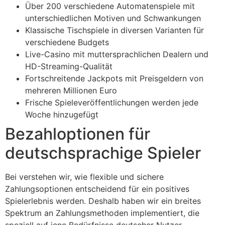
Über 200 verschiedene Automatenspiele mit
unterschiedlichen Motiven und Schwankungen
Klassische Tischspiele in diversen Varianten für
verschiedene Budgets
Live-Casino mit muttersprachlichen Dealern und
HD-Streaming-Qualität
Fortschreitende Jackpots mit Preisgeldern von
mehreren Millionen Euro
Frische Spieleveröffentlichungen werden jede
Woche hinzugefügt
Bezahloptionen für
deutschsprachige Spieler
Bei verstehen wir, wie flexible und sichere
Zahlungsoptionen entscheidend für ein positives
Spielerlebnis werden. Deshalb haben wir ein breites
Spektrum an Zahlungsmethoden implementiert, die
speziell auf jene Bedürfnisse deutscher Nutzer