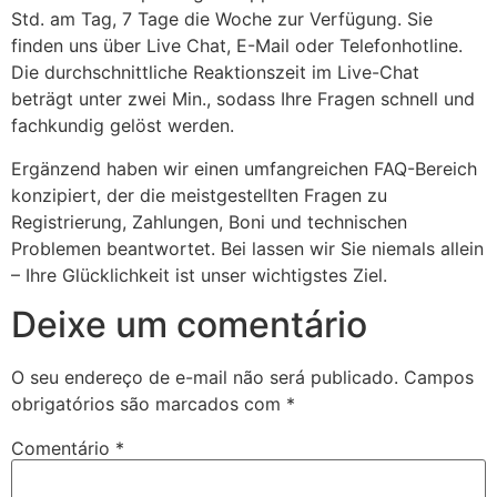
Std. am Tag, 7 Tage die Woche zur Verfügung. Sie
finden uns über Live Chat, E-Mail oder Telefonhotline.
Die durchschnittliche Reaktionszeit im Live-Chat
beträgt unter zwei Min., sodass Ihre Fragen schnell und
fachkundig gelöst werden.
Ergänzend haben wir einen umfangreichen FAQ-Bereich
konzipiert, der die meistgestellten Fragen zu
Registrierung, Zahlungen, Boni und technischen
Problemen beantwortet. Bei lassen wir Sie niemals allein
– Ihre Glücklichkeit ist unser wichtigstes Ziel.
Deixe um comentário
O seu endereço de e-mail não será publicado.
Campos
obrigatórios são marcados com
*
Comentário
*