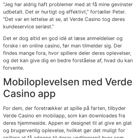
“Jeg har aldrig haft problemer med at få mine gevinster
udbetalt. Det er hurtigt og effektivt,” fortæller Peter.
“Det var en lettelse at se, at Verde Casino tog deres
kundeservice seriøst.”
Det er dog altid en god idé at læse anmeldelser og
forske i en online casino, før man tilmelder sig. Der
findes mange fora, hvor spillere deler deres oplevelser,
og det kan give dig en bedre forståelse af, hvad du kan
forvente.
Mobiloplevelsen med Verde
Casino app
For dem, der foretrækker at spille på farten, tilbyder
Verde Casino en mobilapp, som kan downloades fra
deres hjemmeside. Appen er designet til at give en glat
og brugervenlig oplevelse, hvilket gør det muligt for
spillere at få adgang til deres yndlingsspil hvor som