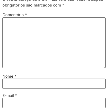
obrigatórios são marcados com
*
Comentário
*
Nome
*
E-mail
*