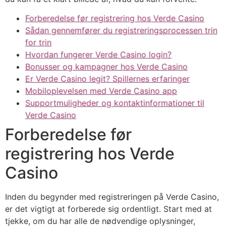
Forberedelse før registrering hos Verde Casino
Sådan gennemfører du registreringsprocessen trin
for trin
Hvordan fungerer Verde Casino login?
Bonusser og kampagner hos Verde Casino
Er Verde Casino legit? Spillernes erfaringer
Mobiloplevelsen med Verde Casino app
Supportmuligheder og kontaktinformationer til
Verde Casino
Forberedelse før
registrering hos Verde
Casino
Inden du begynder med registreringen på Verde Casino,
er det vigtigt at forberede sig ordentligt. Start med at
tjekke, om du har alle de nødvendige oplysninger,