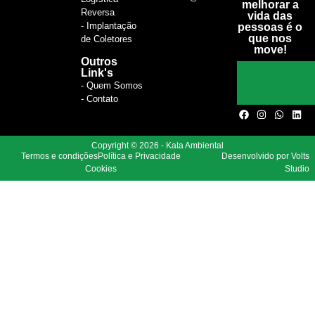
melhorar a
Reversa
vida das
- Implantação
pessoas é o
que nos
de Coletores
move!
Outros
Link's
- Quem Somos
- Contato
Copyright © 2026 - Kata Ambiental
Termos e condições
Política e Privacidade
Desenvolvido por Volts
Cookies
Studio