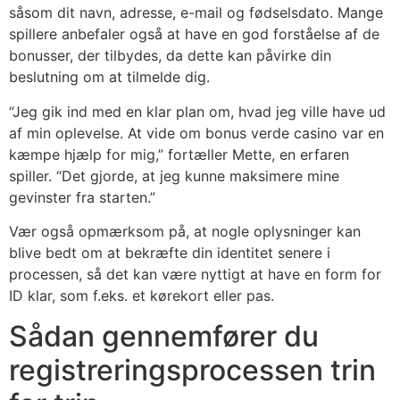
såsom dit navn, adresse, e-mail og fødselsdato. Mange
spillere anbefaler også at have en god forståelse af de
bonusser, der tilbydes, da dette kan påvirke din
beslutning om at tilmelde dig.
“Jeg gik ind med en klar plan om, hvad jeg ville have ud
af min oplevelse. At vide om bonus verde casino var en
kæmpe hjælp for mig,” fortæller Mette, en erfaren
spiller. “Det gjorde, at jeg kunne maksimere mine
gevinster fra starten.”
Vær også opmærksom på, at nogle oplysninger kan
blive bedt om at bekræfte din identitet senere i
processen, så det kan være nyttigt at have en form for
ID klar, som f.eks. et kørekort eller pas.
Sådan gennemfører du
registreringsprocessen trin