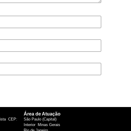
Área de Atuação
Vista CEP:
São Paulo (Capital)
Interior Minas Gerais
Rio de Janeiro