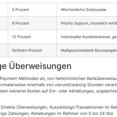
5 Prozent
Wöchentliche Gratisspiele
8 Prozent
Priority Support, monatlich erhä
12 Prozent
Individueller Kundenbetreuer, ge
fünfzehn Prozent
Maßgeschneiderte Bonusangebot
ige Überweisungen
he Payment-Methoden an, von herkömmlichen Banküberweisun
malerweise innerhalb von vierundzwanzig Stunden verarbei
rheben keinerlei Kosten auf Ein- oder Abhebungen, ungeacht
: Direkte Überweisungen, Auszahlungs-Transaktionen im Ra
fortige Zahlungen, Abhebungen im Rahmen von 0 bis 24 Std.