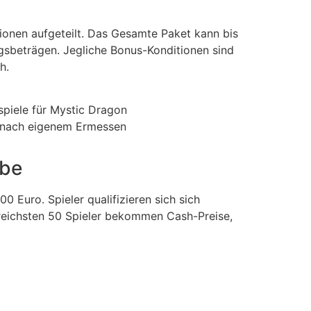
ionen aufgeteilt. Das Gesamte Paket kann bis
gsbeträgen. Jegliche Bonus-Konditionen sind
h.
spiele für Mystic Dragon
le nach eigenem Ermessen
rbe
 Euro. Spieler qualifizieren sich sich
greichsten 50 Spieler bekommen Cash-Preise,