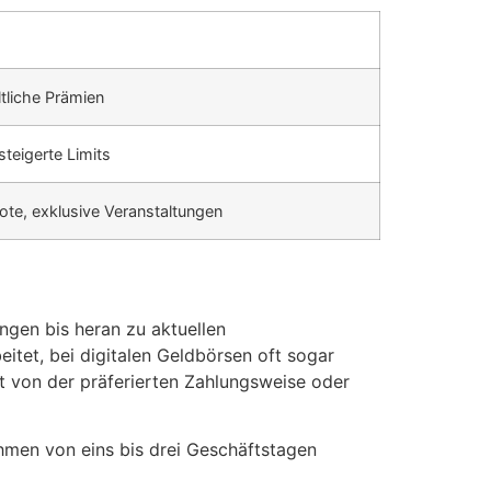
ltliche Prämien
steigerte Limits
e, exklusive Veranstaltungen
gen bis heran zu aktuellen
tet, bei digitalen Geldbörsen oft sogar
et von der präferierten Zahlungsweise oder
hmen von eins bis drei Geschäftstagen