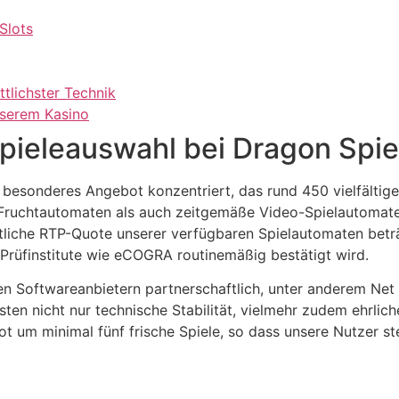
Slots
ttlichster Technik
serem Kasino
pieleauswahl bei Dragon Spi
 besonderes Angebot konzentriert, das rund 450 vielfältig
 Fruchtautomaten als auch zeitgemäße Video-Spielautomat
iche RTP-Quote unserer verfügbaren Spielautomaten beträg
e Prüfinstitute wie eCOGRA routinemäßig bestätigt wird.
ten Softwareanbietern partnerschaftlich, unter anderem Ne
ten nicht nur technische Stabilität, vielmehr zudem ehrlic
 um minimal fünf frische Spiele, so dass unsere Nutzer st