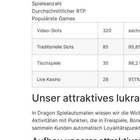
Spieleanzahl
Durchschnittlicher RTP
Populärste Games
Video-Slots
320
sech
Traditionelle Slots
85
95,8
Tischspiele
35
98,2 
Live Kasino
28
97,1%
Unser attraktives luk
In Dragon Spielautomaten wissen wir die Wich
Aktivitäten mit Punkten, die in Freispiele, B
sammeln Kunden automatisch Loyalitätspunkte