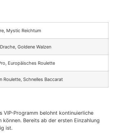
re, Mystic Reichtum
 Drache, Goldene Walzen
Pro, Europäisches Roulette
n Roulette, Schnelles Baccarat
es VIP-Programm belohnt kontinuierliche
n können. Bereits ab der ersten Einzahlung
g ist.