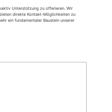
aktiv Unterstützung zu offerieren. Wir
bieten direkte Kontakt-Möglichkeiten zu
mehr ein fundamentaler Baustein unserer