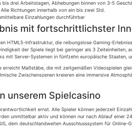
 bis drei Arbeitstagen, Abhebungen binnen von 3-5 Gesch
Alle Richtungen innerhalb von ein bis zwei Std.
mittelbare Einzahlungen durchführbar
bnis mit fortschrittlichster In
llen HTML5-Infrastruktur, die reibungslose Gaming-Erlebni
ndigkeit der Spiele liegt bei geringer als 3 Zeiteinheiten,
 mit Server-Systemen in fünfzehn europäische Staaten, um
e erreicht Maßstäbe, die mit zeitgemäßen Videospielen gle
mische Zwischenszenen kreieren eine immersive Atmosphäre,
in unserem Spielcasino
antwortlichkeit ernst. Alle Spieler können jederzeit Einzahl
erden unmittelbar aktiv und können nur nach Ablauf einer 2
IS, dem deutschlandweiten Ausschlusssystem für Online-Gl