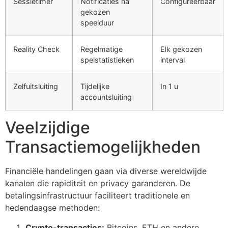
Sessietimer
Notificaties na
Configureerbaar
gekozen
speelduur
Reality Check
Regelmatige
Elk gekozen
spelstatistieken
interval
Zelfuitsluiting
Tijdelijke
In 1 u
accountsluiting
Veelzijdige
Transactiemogelijkheden
Financiële handelingen gaan via diverse wereldwijde
kanalen die rapiditeit en privacy garanderen. De
betalingsinfrastructuur faciliteert traditionele en
hedendaagse methoden:
Crypto-transacties:
Bitcoins, ETH en andere