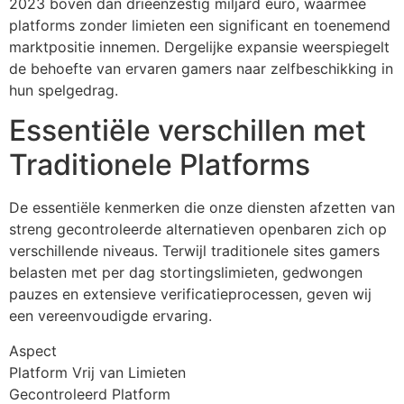
2023 boven dan drieënzestig miljard euro, waarmee
platforms zonder limieten een significant en toenemend
marktpositie innemen. Dergelijke expansie weerspiegelt
de behoefte van ervaren gamers naar zelfbeschikking in
hun spelgedrag.
Essentiële verschillen met
Traditionele Platforms
De essentiële kenmerken die onze diensten afzetten van
streng gecontroleerde alternatieven openbaren zich op
verschillende niveaus. Terwijl traditionele sites gamers
belasten met per dag stortingslimieten, gedwongen
pauzes en extensieve verificatieprocessen, geven wij
een vereenvoudigde ervaring.
Aspect
Platform Vrij van Limieten
Gecontroleerd Platform