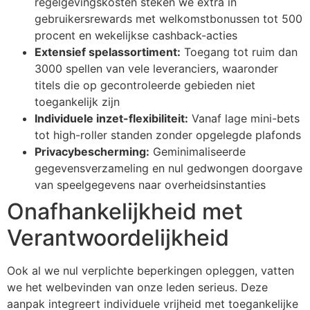
regelgevingskosten steken we extra in
gebruikersrewards met welkomstbonussen tot 500
procent en wekelijkse cashback-acties
Extensief spelassortiment:
Toegang tot ruim dan
3000 spellen van vele leveranciers, waaronder
titels die op gecontroleerde gebieden niet
toegankelijk zijn
Individuele inzet-flexibiliteit:
Vanaf lage mini-bets
tot high-roller standen zonder opgelegde plafonds
Privacybescherming:
Geminimaliseerde
gegevensverzameling en nul gedwongen doorgave
van speelgegevens naar overheidsinstanties
Onafhankelijkheid met
Verantwoordelijkheid
Ook al we nul verplichte beperkingen opleggen, vatten
we het welbevinden van onze leden serieus. Deze
aanpak integreert individuele vrijheid met toegankelijke