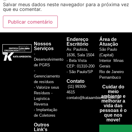
Salvar meus dados neste navegador para a próxima vez
que eu comentar.
Endereço
Área de
Nossos
Escritório
Atuação
Serviços
Av. Paulista,
São Paulo
-
1636, Sala 1504
(Capital)
Desenvolvimento
- Bela Vista
Interior Minas
de PGRS
CEP: 01310-200
Gerais
-
- São Paulo/SP
Rio de Janeiro
Gerenciamento
Pernambuco
Contato
de resíduos
(11) 99309-
Cuidar do
- Valorize seus
meio
4615
Resíduos -
ambiente e
contato@kataambiental.com.br
Logística
melhorar a
Reversa
vida das
- Implantação
pessoas é o
que nos
de Coletores
move!
Outros
Link's