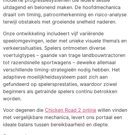
moderne progressiesystemen die iedere sessie
uitdagend en belonend maken. De hoofdmechanica
draait om timing, patroonherkenning en risico-analyse
terwijl obstakels met groeiende snelheid naderen.
Onze ontwikkeling includeert vijf variërende
speelomgevingen, ieder met unieke visuele thema’s en
verkeerssituaties. Spelers ontmoeten diverse
voertuigtypes – gaande van trage landbouwtractoren
tot razendsnelle sportwagens – dewelke allemaal
verschillende timing-strategieën nodig hebben. Het
adaptieve moeilijkheidssysteem past zich aan
gefundeerd op spelersprestaties, waardoor zowel
beginners als getrainde spelers continu betrokken
worden.
Voor degenen die
Сhicken Road 2 online
willen vinden
met vergelijkbare mechanica, levert ons portaal een
ideale balans tussen bereikbaarheid en diepte.