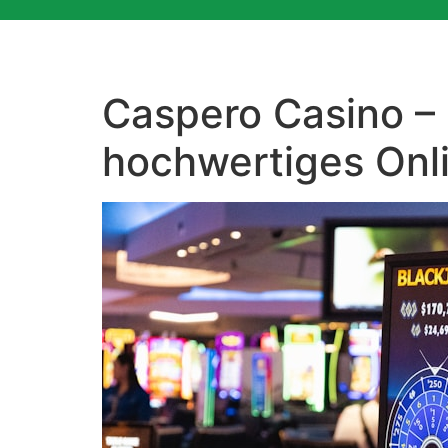
Caspero Casino – 
hochwertiges Onl