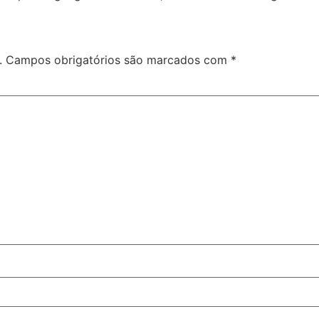
.
Campos obrigatórios são marcados com
*