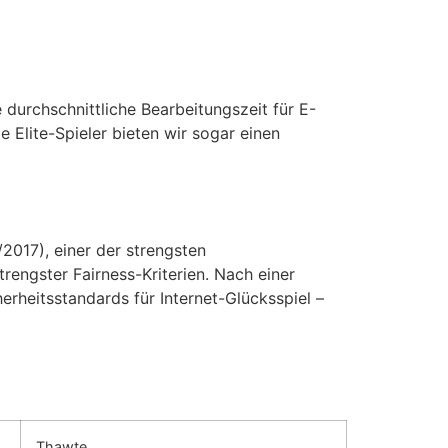
durchschnittliche Bearbeitungszeit für E-
 Elite-Spieler bieten wir sogar einen
2017), einer der strengsten
engster Fairness-Kriterien. Nach einer
rheitsstandards für Internet-Glücksspiel –
Thawte