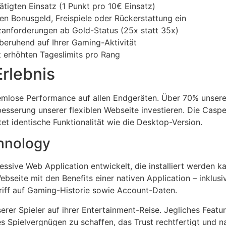
tigten Einsatz (1 Punkt pro 10€ Einsatz)
en Bonusgeld, Freispiele oder Rückerstattung ein
zanforderungen ab Gold-Status (25x statt 35x)
eruhend auf Ihrer Gaming-Aktivität
 erhöhten Tageslimits pro Rang
rlebnis
mlose Performance auf allen Endgeräten. Über 70% unserer
besserung unserer flexiblen Webseite investieren. Die Casp
et identische Funktionalität wie die Desktop-Version.
hnology
ressive Web Application entwickelt, die installiert werden 
ebseite mit den Benefits einer nativen Application – inklus
iff auf Gaming-Historie sowie Account-Daten.
serer Spieler auf ihrer Entertainment-Reise. Jegliches Fea
s Spielvergnügen zu schaffen, das Trust rechtfertigt und na