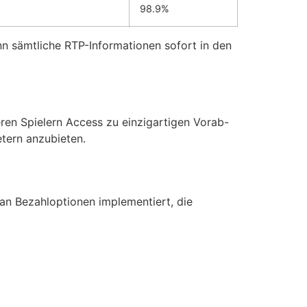
98.9%
nn sämtliche RTP-Informationen sofort in den
ren Spielern Access zu einzigartigen Vorab-
etern anzubieten.
an Bezahloptionen implementiert, die