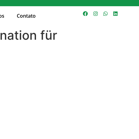
os
Contato
nation für