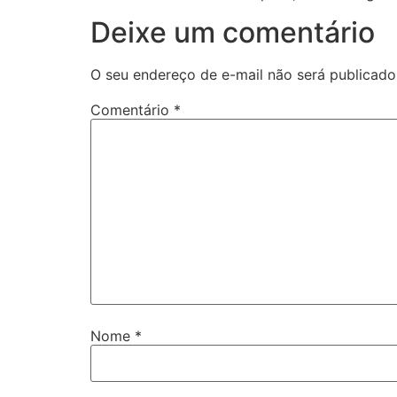
Deixe um comentário
O seu endereço de e-mail não será publicado
Comentário
*
Nome
*