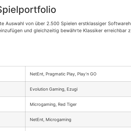
pielportfolio
rte Auswahl von über 2.500 Spielen erstklassiger Softwarehe
einzufügen und gleichzeitig bewährte Klassiker erreichbar 
NetEnt, Pragmatic Play, Play’n GO
Evolution Gaming, Ezugi
Microgaming, Red Tiger
NetEnt, Microgaming