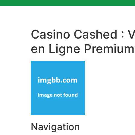
Casino Cashed : V
en Ligne Premium
Navigation