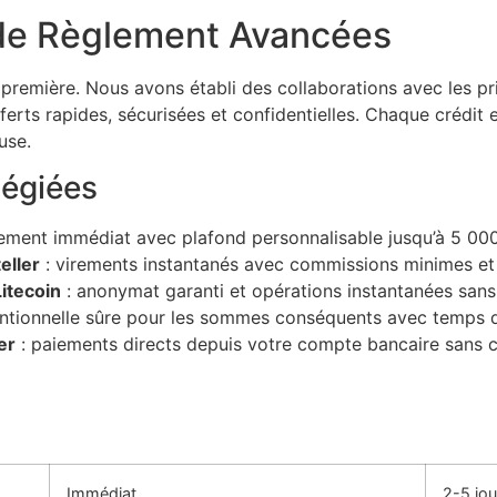
 de Règlement Avancées
té première. Nous avons établi des collaborations avec les
rts rapides, sécurisées et confidentielles. Chaque crédit et
use.
légiées
tement immédiat avec plafond personnalisable jusqu’à 5 00
eller
: virements instantanés avec commissions minimes et 
itecoin
: anonymat garanti et opérations instantanées sans
ntionnelle sûre pour les sommes conséquents avec temps d
er
: paiements directs depuis votre compte bancaire sans 
Immédiat
2-5 jou