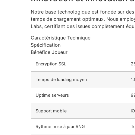
Notre base technologique est fondée sur des 
temps de chargement optimaux. Nous employon
Labs, certifiant des issues complètement équi
Caractéristique Technique
Spécification
Bénéfice Joueur
Encryption SSL
2
Temps de loading moyen
1
Uptime serveurs
9
Support mobile
iO
Rythme mise à jour RNG
T