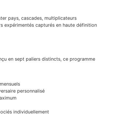
ter pays, cascades, multiplicateurs
rs expérimentés capturés en haute définition
çu en sept paliers distincts, ce programme
 mensuels
ersaire personnalisé
maximum
gociés individuellement