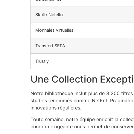
Skrill / Neteller
Monnaies virtuelles
Transfert SEPA
Trustly
Une Collection Excepti
Notre bibliothèque inclut plus de 3 200 titre
studios renommés comme NetEnt, Pragmatic Pl
innovations régulières.
Toute semaine, notre équipe enrichit la coll
curation exigeante nous permet de conserver 