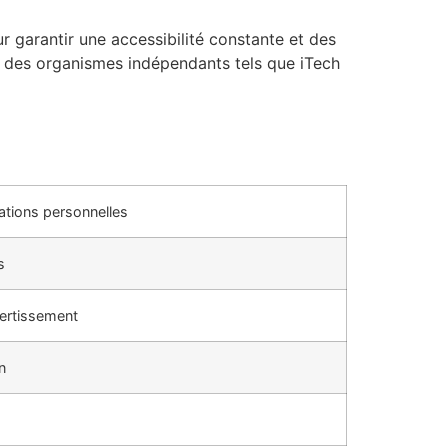
garantir une accessibilité constante et des
 des organismes indépendants tels que iTech
ations personnelles
s
ertissement
n