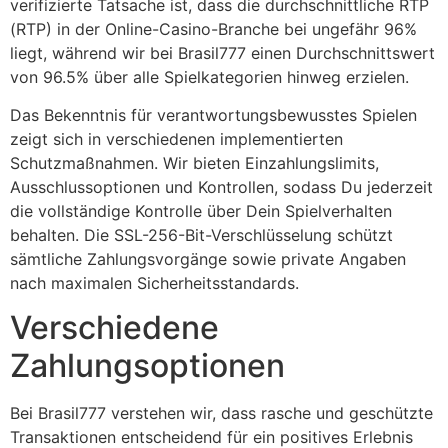
verifizierte Tatsache ist, dass die durchschnittliche RTP
(RTP) in der Online-Casino-Branche bei ungefähr 96%
liegt, während wir bei Brasil777 einen Durchschnittswert
von 96.5% über alle Spielkategorien hinweg erzielen.
Das Bekenntnis für verantwortungsbewusstes Spielen
zeigt sich in verschiedenen implementierten
Schutzmaßnahmen. Wir bieten Einzahlungslimits,
Ausschlussoptionen und Kontrollen, sodass Du jederzeit
die vollständige Kontrolle über Dein Spielverhalten
behalten. Die SSL-256-Bit-Verschlüsselung schützt
sämtliche Zahlungsvorgänge sowie private Angaben
nach maximalen Sicherheitsstandards.
Verschiedene
Zahlungsoptionen
Bei Brasil777 verstehen wir, dass rasche und geschützte
Transaktionen entscheidend für ein positives Erlebnis