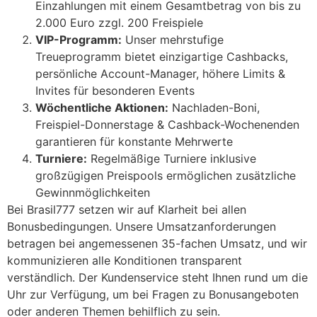
Einzahlungen mit einem Gesamtbetrag von bis zu
2.000 Euro zzgl. 200 Freispiele
VIP-Programm:
Unser mehrstufige
Treueprogramm bietet einzigartige Cashbacks,
persönliche Account-Manager, höhere Limits &
Invites für besonderen Events
Wöchentliche Aktionen:
Nachladen-Boni,
Freispiel-Donnerstage & Cashback-Wochenenden
garantieren für konstante Mehrwerte
Turniere:
Regelmäßige Turniere inklusive
großzügigen Preispools ermöglichen zusätzliche
Gewinnmöglichkeiten
Bei Brasil777 setzen wir auf Klarheit bei allen
Bonusbedingungen. Unsere Umsatzanforderungen
betragen bei angemessenen 35-fachen Umsatz, und wir
kommunizieren alle Konditionen transparent
verständlich. Der Kundenservice steht Ihnen rund um die
Uhr zur Verfügung, um bei Fragen zu Bonusangeboten
oder anderen Themen behilflich zu sein.