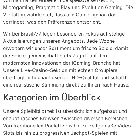
von namhaften Anbietern beispielsweise NetEnt,
Microgaming, Pragmatic Play und Evolution Gaming. Die
Vielfalt gewährleistet, dass alle Gamer genau das
vorfindet, was den Präferenzen entspricht.
Wir bei Brasil777 legen besonderen Fokus auf stetige
Aktualisierungen unseres Angebots. Jede Woche
erweitern wir unser Sortiment um frische Spiele, damit
die Spielergemeinschaft stets Zugriff auf den
modernsten Innovationen der iGaming-Branche hat.
Unsere Live-Casino-Sektion mit echten Croupiers
überträgt in hochauflösender HD-Qualität und schafft
eine realistische Stimmung direkt zu Ihnen nach Hause.
Kategorien im Überblick
Unsere Spielbibliothek ist übersichtlich aufgebaut und
erlaubt rasches Browsen zwischen diversen Bereichen.
Von traditionellen Roulette bis hin zu zeitgemäße Video-
Slots bis hin zu progressiven Jackpot-Spielen mit