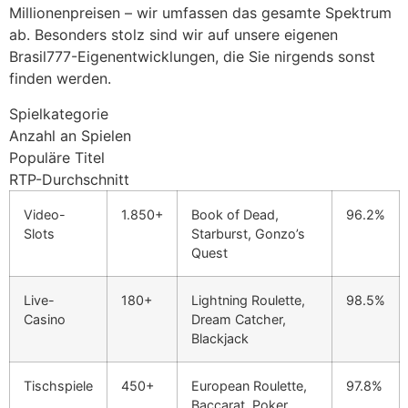
Millionenpreisen – wir umfassen das gesamte Spektrum
ab. Besonders stolz sind wir auf unsere eigenen
Brasil777-Eigenentwicklungen, die Sie nirgends sonst
finden werden.
Spielkategorie
Anzahl an Spielen
Populäre Titel
RTP-Durchschnitt
Video-
1.850+
Book of Dead,
96.2%
Slots
Starburst, Gonzo’s
Quest
Live-
180+
Lightning Roulette,
98.5%
Casino
Dream Catcher,
Blackjack
Tischspiele
450+
European Roulette,
97.8%
Baccarat, Poker