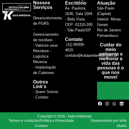
Nossos
Escritório
Atuação
Serviços
Av. Paulista,
São Paulo
-
1636, Sala 1504
(Capital)
Desenvolvimento
- Bela Vista
Interior Minas
de PGRS
CEP: 01310-200
Gerais
-
- São Paulo/SP
Rio de Janeiro
Gerenciamento
Pernambuco
Contato
de resíduos
(11) 99309-
Cuidar do
- Valorize seus
meio
4615
Resíduos -
ambiente e
contato@kataambiental.com.br
Logística
melhorar a
Reversa
vida das
- Implantação
pessoas é o
que nos
de Coletores
move!
Outros
Link's
- Quem Somos
- Contato
Copyright © 2026 - Kata Ambiental
Termos e condições
Política e Privacidade
Desenvolvido por Volts
Cookies
Studio