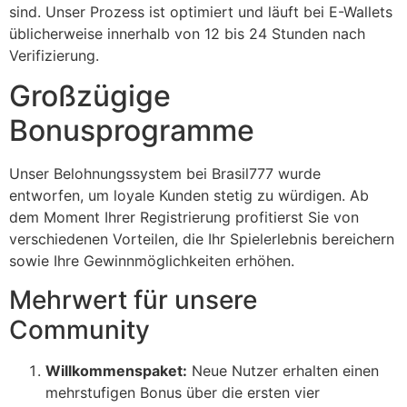
sind. Unser Prozess ist optimiert und läuft bei E-Wallets
üblicherweise innerhalb von 12 bis 24 Stunden nach
Verifizierung.
Großzügige
Bonusprogramme
Unser Belohnungssystem bei Brasil777 wurde
entworfen, um loyale Kunden stetig zu würdigen. Ab
dem Moment Ihrer Registrierung profitierst Sie von
verschiedenen Vorteilen, die Ihr Spielerlebnis bereichern
sowie Ihre Gewinnmöglichkeiten erhöhen.
Mehrwert für unsere
Community
Willkommenspaket:
Neue Nutzer erhalten einen
mehrstufigen Bonus über die ersten vier