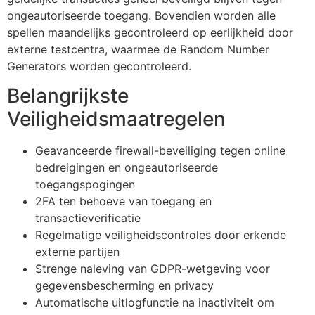
ongeautoriseerde toegang. Bovendien worden alle
spellen maandelijks gecontroleerd op eerlijkheid door
externe testcentra, waarmee de Random Number
Generators worden gecontroleerd.
Belangrijkste
Veiligheidsmaatregelen
Geavanceerde firewall-beveiliging tegen online
bedreigingen en ongeautoriseerde
toegangspogingen
2FA ten behoeve van toegang en
transactieverificatie
Regelmatige veiligheidscontroles door erkende
externe partijen
Strenge naleving van GDPR-wetgeving voor
gegevensbescherming en privacy
Automatische uitlogfunctie na inactiviteit om