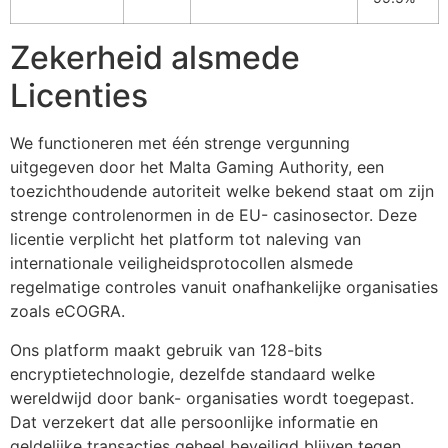
Zekerheid alsmede
Licenties
We functioneren met één strenge vergunning
uitgegeven door het Malta Gaming Authority, een
toezichthoudende autoriteit welke bekend staat om zijn
strenge controlenormen in de EU- casinosector. Deze
licentie verplicht het platform tot naleving van
internationale veiligheidsprotocollen alsmede
regelmatige controles vanuit onafhankelijke organisaties
zoals eCOGRA.
Ons platform maakt gebruik van 128-bits
encryptietechnologie, dezelfde standaard welke
wereldwijd door bank- organisaties wordt toegepast.
Dat verzekert dat alle persoonlijke informatie en
geldelijke transacties geheel beveiligd blijven tegen