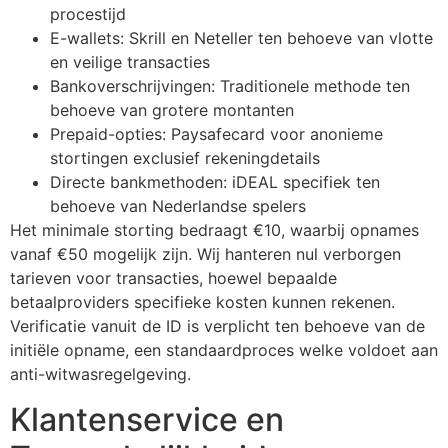
procestijd
E-wallets: Skrill en Neteller ten behoeve van vlotte
en veilige transacties
Bankoverschrijvingen: Traditionele methode ten
behoeve van grotere montanten
Prepaid-opties: Paysafecard voor anonieme
stortingen exclusief rekeningdetails
Directe bankmethoden: iDEAL specifiek ten
behoeve van Nederlandse spelers
Het minimale storting bedraagt €10, waarbij opnames
vanaf €50 mogelijk zijn. Wij hanteren nul verborgen
tarieven voor transacties, hoewel bepaalde
betaalproviders specifieke kosten kunnen rekenen.
Verificatie vanuit de ID is verplicht ten behoeve van de
initiële opname, een standaardproces welke voldoet aan
anti-witwasregelgeving.
Klantenservice en