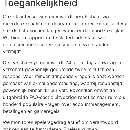
Toegankelijkheid
Onze klantenserviceteam wordt beschikbaar via
meerdere kanalen om daarvoor te zorgen zodat spelers
steeds hulp kunnen krijgen wanneer dat noodzakelijk is.
Wij bieden support in de Nederlandse taal, wat
communicatie faciliteert alsmede misverstanden
vermijdt.
De live chat-systeem wordt 24 u per dag aanwezig en
verschaft gewoonlijk gedurende twee minuten een
respons. Voor minder dringende vragen is baat worden
gemaakt van e-mailondersteuning, waarbij responstijd
gewoonlijk binnen 12 uur valt. Bovendien omvat de
uitgebreide FAQ-sectie uitvoerige reacties naar ruim als
honderd populaire vragen over accountmanagement,
betalingen en gameregels.
We monitoren spelersgedrag actief om verantwoord
gokken aan te bevorderen. Spelers kunnen