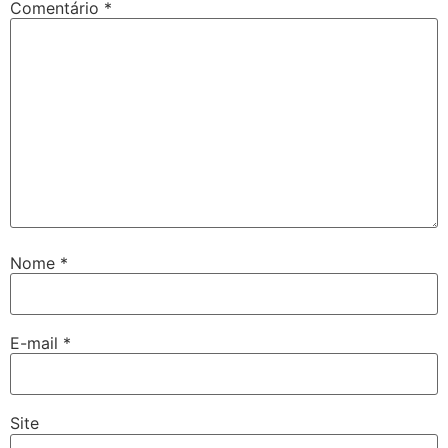
Comentário
*
Nome
*
E-mail
*
Site