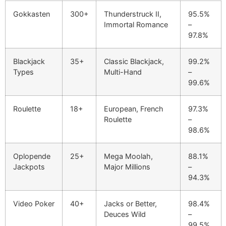
Gokkasten
300+
Thunderstruck II,
95.5%
Immortal Romance
–
97.8%
Blackjack
35+
Classic Blackjack,
99.2%
Types
Multi-Hand
–
99.6%
Roulette
18+
European, French
97.3%
Roulette
–
98.6%
Oplopende
25+
Mega Moolah,
88.1%
Jackpots
Major Millions
–
94.3%
Video Poker
40+
Jacks or Better,
98.4%
Deuces Wild
–
99.5%