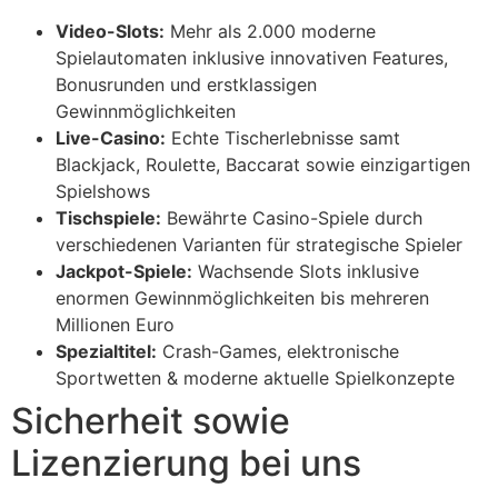
Video-Slots:
Mehr als 2.000 moderne
Spielautomaten inklusive innovativen Features,
Bonusrunden und erstklassigen
Gewinnmöglichkeiten
Live-Casino:
Echte Tischerlebnisse samt
Blackjack, Roulette, Baccarat sowie einzigartigen
Spielshows
Tischspiele:
Bewährte Casino-Spiele durch
verschiedenen Varianten für strategische Spieler
Jackpot-Spiele:
Wachsende Slots inklusive
enormen Gewinnmöglichkeiten bis mehreren
Millionen Euro
Spezialtitel:
Crash-Games, elektronische
Sportwetten & moderne aktuelle Spielkonzepte
Sicherheit sowie
Lizenzierung bei uns