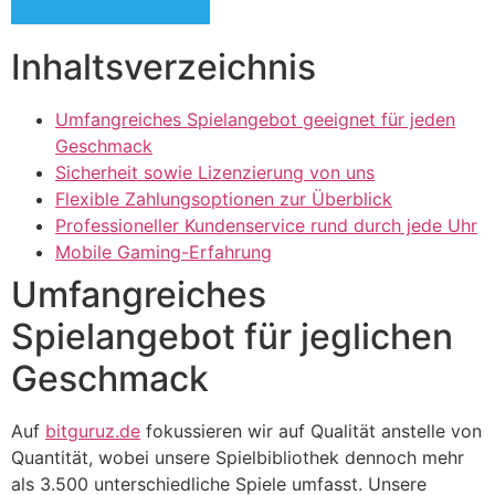
Inhaltsverzeichnis
Umfangreiches Spielangebot geeignet für jeden
Geschmack
Sicherheit sowie Lizenzierung von uns
Flexible Zahlungsoptionen zur Überblick
Professioneller Kundenservice rund durch jede Uhr
Mobile Gaming-Erfahrung
Umfangreiches
Spielangebot für jeglichen
Geschmack
Auf
bitguruz.de
fokussieren wir auf Qualität anstelle von
Quantität, wobei unsere Spielbibliothek dennoch mehr
als 3.500 unterschiedliche Spiele umfasst. Unsere