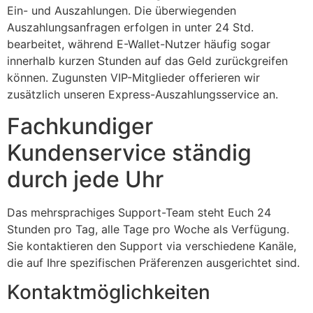
Ein- und Auszahlungen. Die überwiegenden
Auszahlungsanfragen erfolgen in unter 24 Std.
bearbeitet, während E-Wallet-Nutzer häufig sogar
innerhalb kurzen Stunden auf das Geld zurückgreifen
können. Zugunsten VIP-Mitglieder offerieren wir
zusätzlich unseren Express-Auszahlungsservice an.
Fachkundiger
Kundenservice ständig
durch jede Uhr
Das mehrsprachiges Support-Team steht Euch 24
Stunden pro Tag, alle Tage pro Woche als Verfügung.
Sie kontaktieren den Support via verschiedene Kanäle,
die auf Ihre spezifischen Präferenzen ausgerichtet sind.
Kontaktmöglichkeiten