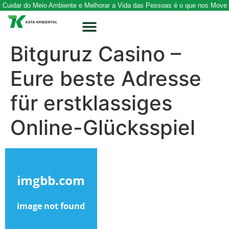
Cuidar do Meio Ambiente e Melhorar a Vida das Pessoas é o que nos Move
Bitguruz Casino –
Eure beste Adresse
für erstklassiges
Online-Glücksspiel