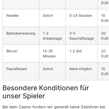
EUR
Neteller
Sofort
0-24 Stunden
10
EUR
Banküberweisung
1-3
3-5
20
Arbeitstage
Geschäftstage
EUR
Bitcoin
15-30
1-2 Std.
20
Minuten
EUR
Paysafecard
Sofort
Keine möglich
10
EUR
Besondere Konditionen für
unser Spieler
Bei dem Casino fordern wir generell keine Gebühren bei