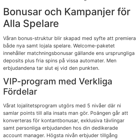
Bonusar och Kampanjer för
Alla Spelare
Våran bonus-struktur blir skapad med syfte att premiera
både nya samt lojala spelare. Welcome-paketet
innehåller matchningsbonusar gällande ens ursprungliga
deposits plus fria spins på vissa automater. Men
erbjudandena tar slut ej vid den punkten.
VIP-program med Verkliga
Fördelar
Vårat lojalitetsprogram utgörs med 5 nivåer där ni
samlar points till alla insats man gör. Poängen går att
konverteras för kontantbonusar, exklusiva tävlingar
samt personliga erbjudanden hos din dedikerade
account manager. Högsta nivån erbjuder tillgång