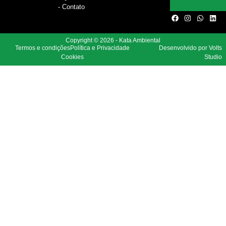
- Contato
Copyright © 2026 - Kata Ambiental
Termos e condições
Política e Privacidade
Desenvolvido por Volts
Cookies
Studio