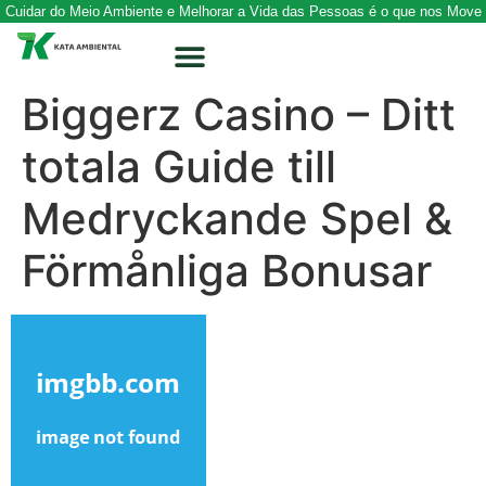
Cuidar do Meio Ambiente e Melhorar a Vida das Pessoas é o que nos Move
Biggerz Casino – Ditt
totala Guide till
Medryckande Spel &
Förmånliga Bonusar