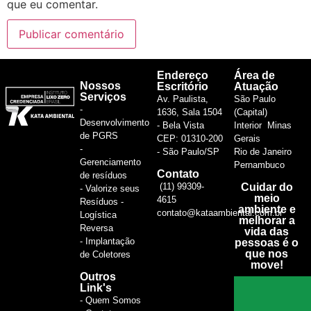
que eu comentar.
Endereço
Área de
Nossos
Escritório
Atuação
Serviços
Av. Paulista,
São Paulo
-
1636, Sala 1504
(Capital)
Desenvolvimento
- Bela Vista
Interior Minas
de PGRS
CEP: 01310-200
Gerais
-
- São Paulo/SP
Rio de Janeiro
Gerenciamento
Pernambuco
Contato
de resíduos
(11) 99309-
Cuidar do
- Valorize seus
meio
4615
Resíduos -
ambiente e
contato@kataambiental.com.br
Logística
melhorar a
Reversa
vida das
- Implantação
pessoas é o
que nos
de Coletores
move!
Outros
Link's
- Quem Somos