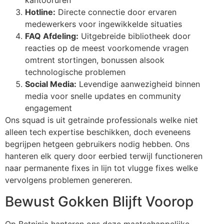
kantooruren
Hotline:
Directe connectie door ervaren
medewerkers voor ingewikkelde situaties
FAQ Afdeling:
Uitgebreide bibliotheek door
reacties op de meest voorkomende vragen
omtrent stortingen, bonussen alsook
technologische problemen
Social Media:
Levendige aanwezigheid binnen
media voor snelle updates en community
engagement
Ons squad is uit getrainde professionals welke niet
alleen tech expertise beschikken, doch eveneens
begrijpen hetgeen gebruikers nodig hebben. Ons
hanteren elk query door eerbied terwijl functioneren
naar permanente fixes in lijn tot vlugge fixes welke
vervolgens problemen genereren.
Bewust Gokken Blijft Voorop
Op Betninja hanteren ons deze maatschappelijke