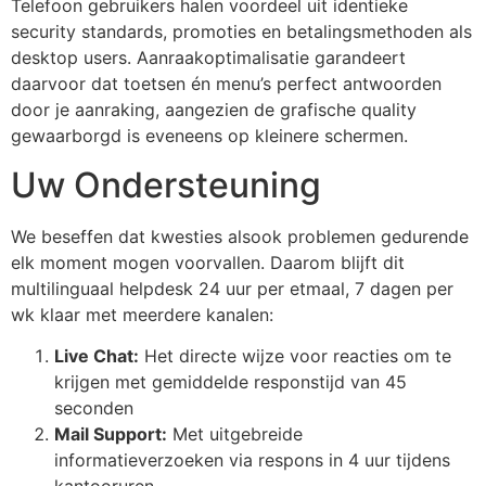
Telefoon gebruikers halen voordeel uit identieke
security standards, promoties en betalingsmethoden als
desktop users. Aanraakoptimalisatie garandeert
daarvoor dat toetsen én menu’s perfect antwoorden
door je aanraking, aangezien de grafische quality
gewaarborgd is eveneens op kleinere schermen.
Uw Ondersteuning
We beseffen dat kwesties alsook problemen gedurende
elk moment mogen voorvallen. Daarom blijft dit
multilinguaal helpdesk 24 uur per etmaal, 7 dagen per
wk klaar met meerdere kanalen:
Live Chat:
Het directe wijze voor reacties om te
krijgen met gemiddelde responstijd van 45
seconden
Mail Support:
Met uitgebreide
informatieverzoeken via respons in 4 uur tijdens