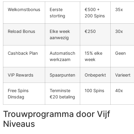
Welkomstbonus
Eerste
€500 +
35x
storting
200 Spins
Reload Bonus
Elke week
€250
30x
aanwezig
Cashback Plan
Automatisch
15% elke
Geen
werkzaam
week
VIP Rewards
Spaarpunten
Onbeperkt
Varieert
Free Spins
Tenminste
100 Spins
40x
Dinsdag
€20 betaling
Trouwprogramma door Vijf
Niveaus