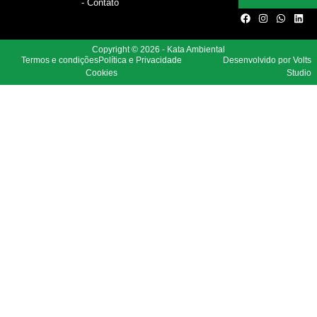
- Contato
Copyright © 2026 - Kata Ambiental
Termos e condições
Política e Privacidade
Desenvolvido por Volts
Cookies
Studio