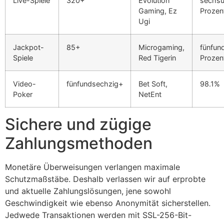
Live-Spiele
320+
Evolution
sechs
Gaming, Ez
Prozen
Ugi
Jackpot-
85+
Microgaming,
fünfun
Spiele
Red Tigerin
Prozen
Video-
fünfundsechzig+
Bet Soft,
98.1%
Poker
NetEnt
Sichere und zügige
Zahlungsmethoden
Monetäre Überweisungen verlangen maximale
Schutzmaßstäbe. Deshalb verlassen wir auf erprobte
und aktuelle Zahlungslösungen, jene sowohl
Geschwindigkeit wie ebenso Anonymität sicherstellen.
Jedwede Transaktionen werden mit SSL-256-Bit-