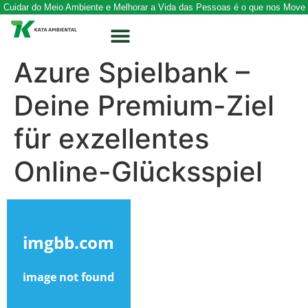
Cuidar do Meio Ambiente e Melhorar a Vida das Pessoas é o que nos Move
Azure Spielbank –
Deine Premium-Ziel
für exzellentes
Online-Glücksspiel