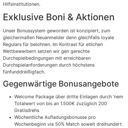
Hilfsinstitutionen.
Exklusive Boni & Aktionen
Unser Bonussystem geworden ist konzipiert, zum
gleichermaßen Neuanmelder denn gleichfalls loyale
Regulars für belohnen. Im Kontrast für etlichen
Wettbewerbern setzen wir gen gerechte
Durchspielbedingungen mit erreichbaren
Durchspielanforderungen durch höchstens
fünfunddreißigfach.
Gegenwärtige Bonusangebote
Welcome Package über dritte Einlagen durch ‘nem
Totalwert von bis an 1.500€ zuzüglich 200
Gratisdrehs
Wöchentliche Aufladungsbonusse pro
Wochenbeginn via 50% Match soweit dreihundert