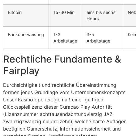
Bitcoin
15-30 Min.
eins bis sechs
Net
Hours
Banküberweisung
1-3
3-5
Kei
Arbeitstage
Arbeitstage
Rechtliche Fundamente &
Fairplay
Durchsichtigkeit und rechtliche Übereinstimmung
formen jenes Grundlage vom Unternehmenskonzepts.
Unser Kasino operiert gemäß einer gültigen
Glücksspiellizenz dieser Curaçao Play Autorität
(Lizenznummer achttausendachtundvierzig JAZ
zwanzigzwanzig nulldreizehn), welche harte Auflagen
bezüglich Gamerschutz, Informationssicherheit und