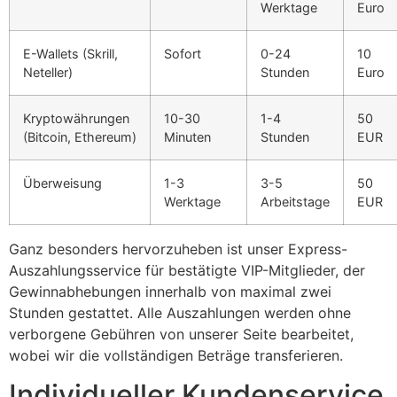
Werktage
Euro
E-Wallets (Skrill,
Sofort
0-24
10
Neteller)
Stunden
Euro
Kryptowährungen
10-30
1-4
50
(Bitcoin, Ethereum)
Minuten
Stunden
EUR
Überweisung
1-3
3-5
50
Werktage
Arbeitstage
EUR
Ganz besonders hervorzuheben ist unser Express-
Auszahlungsservice für bestätigte VIP-Mitglieder, der
Gewinnabhebungen innerhalb von maximal zwei
Stunden gestattet. Alle Auszahlungen werden ohne
verborgene Gebühren von unserer Seite bearbeitet,
wobei wir die vollständigen Beträge transferieren.
Individueller Kundenservice