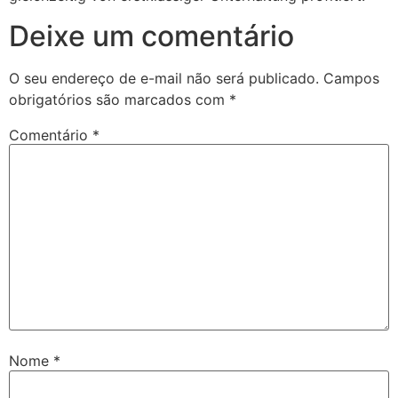
Deixe um comentário
O seu endereço de e-mail não será publicado.
Campos
obrigatórios são marcados com
*
Comentário
*
Nome
*