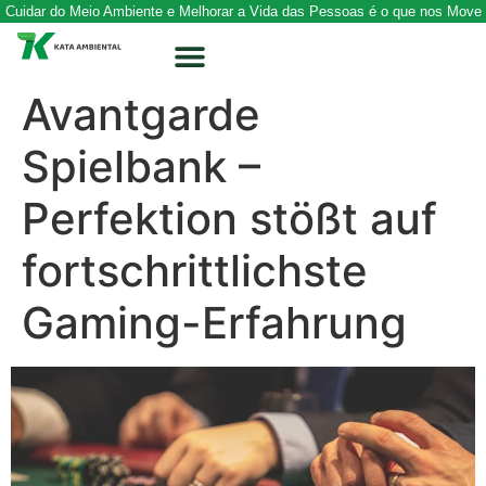
Cuidar do Meio Ambiente e Melhorar a Vida das Pessoas é o que nos Move
Avantgarde
Spielbank –
Perfektion stößt auf
fortschrittlichste
Gaming-Erfahrung