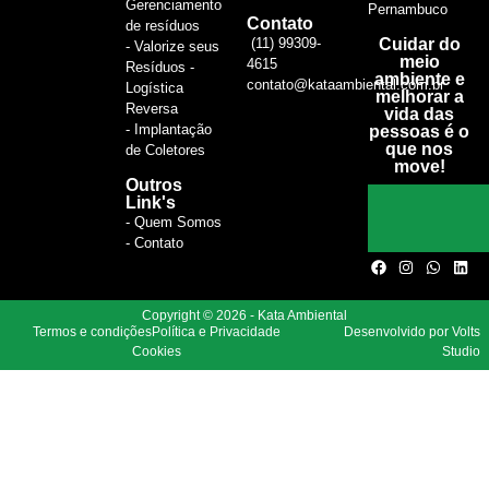
Gerenciamento
Pernambuco
Contato
de resíduos
(11) 99309-
Cuidar do
- Valorize seus
meio
4615
Resíduos -
ambiente e
contato@kataambiental.com.br
Logística
melhorar a
Reversa
vida das
- Implantação
pessoas é o
que nos
de Coletores
move!
Outros
Link's
- Quem Somos
- Contato
Copyright © 2026 - Kata Ambiental
Termos e condições
Política e Privacidade
Desenvolvido por Volts
Cookies
Studio