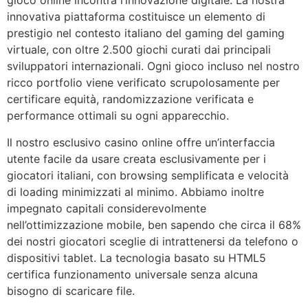
gioco online incontra l’innovazione digitale. La nostra
innovativa piattaforma costituisce un elemento di
prestigio nel contesto italiano del gaming del gaming
virtuale, con oltre 2.500 giochi curati dai principali
sviluppatori internazionali. Ogni gioco incluso nel nostro
ricco portfolio viene verificato scrupolosamente per
certificare equità, randomizzazione verificata e
performance ottimali su ogni apparecchio.
Il nostro esclusivo casino online offre un’interfaccia
utente facile da usare creata esclusivamente per i
giocatori italiani, con browsing semplificata e velocità
di loading minimizzati al minimo. Abbiamo inoltre
impegnato capitali considerevolmente
nell’ottimizzazione mobile, ben sapendo che circa il 68%
dei nostri giocatori sceglie di intrattenersi da telefono o
dispositivi tablet. La tecnologia basato su HTML5
certifica funzionamento universale senza alcuna
bisogno di scaricare file.