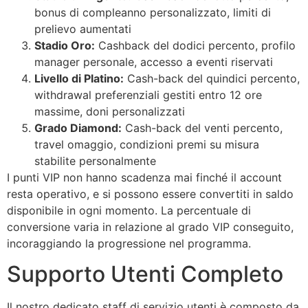
bonus di compleanno personalizzato, limiti di
prelievo aumentati
Stadio Oro:
Cashback del dodici percento, profilo
manager personale, accesso a eventi riservati
Livello di Platino:
Cash-back del quindici percento,
withdrawal preferenziali gestiti entro 12 ore
massime, doni personalizzati
Grado Diamond:
Cash-back del venti percento,
travel omaggio, condizioni premi su misura
stabilite personalmente
I punti VIP non hanno scadenza mai finché il account
resta operativo, e si possono essere convertiti in saldo
disponibile in ogni momento. La percentuale di
conversione varia in relazione al grado VIP conseguito,
incoraggiando la progressione nel programma.
Supporto Utenti Completo
Il nostro dedicato staff di servizio utenti è composto da