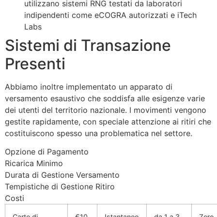
utilizzano sistemi RNG testati da laboratori
indipendenti come eCOGRA autorizzati e iTech
Labs
Sistemi di Transazione
Presenti
Abbiamo inoltre implementato un apparato di
versamento esaustivo che soddisfa alle esigenze varie
dei utenti del territorio nazionale. I movimenti vengono
gestite rapidamente, con speciale attenzione ai ritiri che
costituiscono spesso una problematica nel settore.
Opzione di Pagamento
Ricarica Minimo
Durata di Gestione Versamento
Tempistiche di Gestione Ritiro
Costi
Carte di
€10
Istantaneo
da 1 a 3
Zero