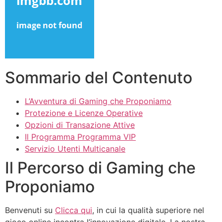
Sommario del Contenuto
L’Avventura di Gaming che Proponiamo
Protezione e Licenze Operative
Opzioni di Transazione Attive
Il Programma Programma VIP
Servizio Utenti Multicanale
Il Percorso di Gaming che
Proponiamo
Benvenuti su
Clicca qui
, in cui la qualità superiore nel