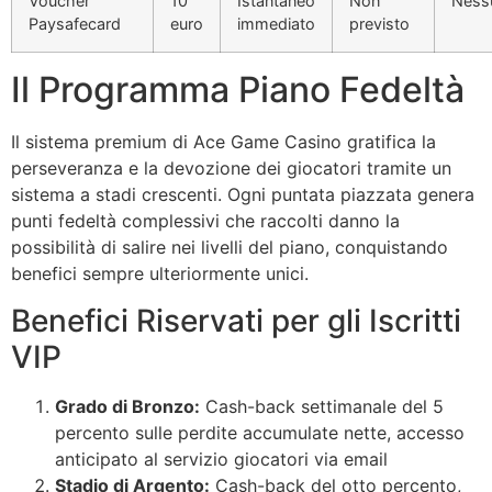
Voucher
10
Istantaneo
Non
Ness
Paysafecard
euro
immediato
previsto
Il Programma Piano Fedeltà
Il sistema premium di Ace Game Casino gratifica la
perseveranza e la devozione dei giocatori tramite un
sistema a stadi crescenti. Ogni puntata piazzata genera
punti fedeltà complessivi che raccolti danno la
possibilità di salire nei livelli del piano, conquistando
benefici sempre ulteriormente unici.
Benefici Riservati per gli Iscritti
VIP
Grado di Bronzo:
Cash-back settimanale del 5
percento sulle perdite accumulate nette, accesso
anticipato al servizio giocatori via email
Stadio di Argento:
Cash-back del otto percento,