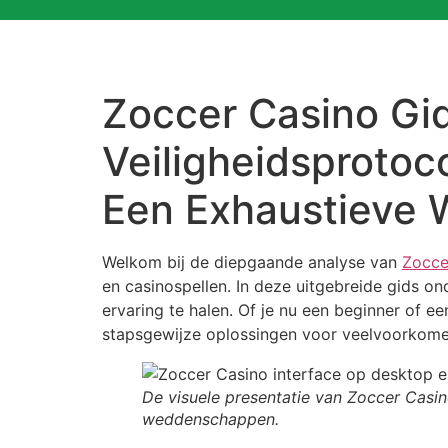
Zoccer Casino Gi
Veiligheidsprotoc
Een Exhaustieve 
Welkom bij de diepgaande analyse van
Zocce
en casinospellen. In deze uitgebreide gids on
ervaring te halen. Of je nu een beginner of e
stapsgewijze oplossingen voor veelvoorkom
De visuele presentatie van Zoccer Casino
weddenschappen.