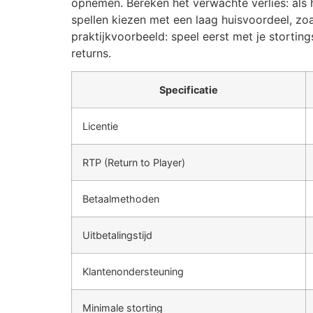
opnemen. Bereken het verwachte verlies: als 
spellen kiezen met een laag huisvoordeel, zo
praktijkvoorbeeld: speel eerst met je stortin
returns.
Specificatie
Licentie
RTP (Return to Player)
Betaalmethoden
Uitbetalingstijd
Klantenondersteuning
Minimale storting