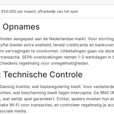
€50.000 per maand, afhankelijk van het spel
en Opnames
hoden aangepast aan de Nederlandse markt. Voor stortingen
Pal bieden extra snelheid, terwijl creditcards en bankove
 om vertragingen te voorkomen. Uitbetalingen gaan via deze
 transactie. SEPA-overboekingen nemen 1-3 werkdagen in be
schiedenis regelmatig voor onregelmatigheden.
s: Technische Controle
ming licentie, wat basisregulering biedt. Voor verbeterde 
rachten, wat bescherming biedt tegen interceptie. De RNG 
s, wat eerlijk spel garandeert. Echter, spelers moeten hun
ieke Wi-Fi voor transacties, en controleer regelmatig je acco
 sociale media.