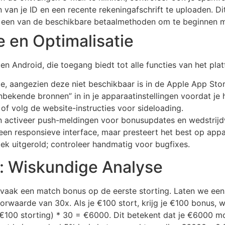
 van je ID en een recente rekeningafschrift te uploaden. D
via een van de beschikbare betaalmethoden om te beginnen m
e en Optimalisatie
 Android, die toegang biedt tot alle functies van het platf
e, aangezien deze niet beschikbaar is in de Apple App Stor
onbekende bronnen” in in je apparaatinstellingen voordat je
of volg de website-instructies voor sideloading.
es en activeer push-meldingen voor bonusupdates en wedstri
een responsieve interface, maar presteert het best op ap
ek uitgerold; controleer handmatig voor bugfixes.
: Wiskundige Analyse
ak een match bonus op de eerste storting. Laten we een sc
waarde van 30x. Als je €100 stort, krijg je €100 bonus, w
€100 storting) * 30 = €6000. Dit betekent dat je €6000 mo