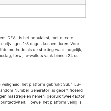
: iDEAL is het populairst, met directe
rschrijvingen 1-3 dagen kunnen duren. Voor
lfde methode als de storting waar mogelijk,
slag, terwijl e-wallets vaak binnen 24 uur
veiligheid: het platform gebruikt SSL/TLS-
(Random Number Generator) is gecertificeerd
 eigen maatregelen nemen: gebruik twee-factor
untactiviteit. Hoewel het platform veilig is,