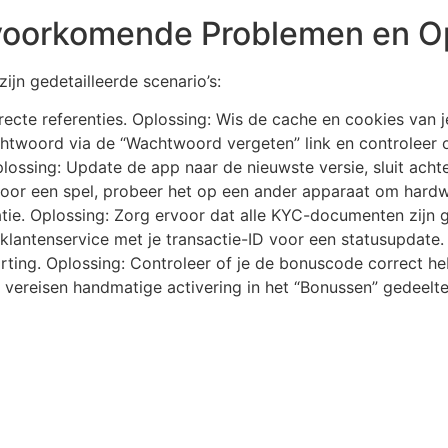
lvoorkomende Problemen en O
jn gedetailleerde scenario’s:
ecte referenties. Oplossing: Wis de cache en cookies van 
htwoord via de “Wachtwoord vergeten” link en controleer o
plossing: Update de app naar de nieuwste versie, sluit acht
 voor een spel, probeer het op een ander apparaat om hardw
tie. Oplossing: Zorg ervoor dat alle KYC-documenten zijn
lantenservice met je transactie-ID voor een statusupdate.
rting. Oplossing: Controleer of je de bonuscode correct heb
vereisen handmatige activering in het “Bonussen” gedeelte