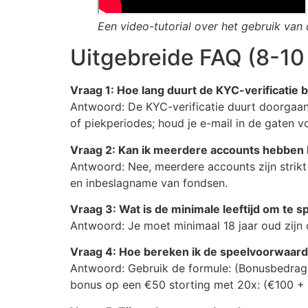
Een video-tutorial over het gebruik van
Uitgebreide FAQ (8-10
Vraag 1: Hoe lang duurt de KYC-verificatie 
Antwoord: De KYC-verificatie duurt doorgaan
of piekperiodes; houd je e-mail in de gaten v
Vraag 2: Kan ik meerdere accounts hebben 
Antwoord: Nee, meerdere accounts zijn strik
en inbeslagname van fondsen.
Vraag 3: Wat is de minimale leeftijd om te s
Antwoord: Je moet minimaal 18 jaar oud zijn
Vraag 4: Hoe bereken ik de speelvoorwaar
Antwoord: Gebruik de formule: (Bonusbedrag 
bonus op een €50 storting met 20x: (€100 +