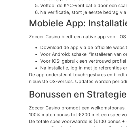
Voltooi de KYC-verificatie door een scan
Na verificatie, stort je eerste bedrag 
Mobiele App: Installati
Zoccer Casino biedt een native app voor iOS en
Download de app via de officiële websit
Voor Android: schakel “Installeren van 
Voor iOS: gebruik een vertrouwd profiel 
Na installatie, log in met je referenti
De app ondersteunt touch-gestures en biedt 
nieuwste OS-versies. Updates worden periodi
Bonussen en Strategie
Zoccer Casino promoot een welkomstbonus, va
100% match bonus tot €200 met een speelvoor
De totale speelvoorwaarde is (€100 bonus + 