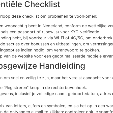
ntiële Checklist
doorloop deze checklist om problemen te voorkomen:
 en woonachtig bent in Nederland, conform de wettelijke ver
zoals een paspoort of rijbewijs) voor KYC-verificatie.
rbinding hebt, bij voorkeur via Wi-Fi of 4G/5G, om onderbrek
e secties over bonussen en uitbetalingen, om verrassingen
itingsopties indien nodig, om verantwoord te gokken.
p van de website voor een geoptimaliseerde mobiele ervar
apsgewijze Handleiding
 om snel en veilig te zijn, maar het vereist aandacht voor d
 de “Registreren” knop in de rechterbovenhoek.
gevens, inclusief je volledige naam, geboortedatum, adres e
x van letters, cijfers en symbolen, en sla het op in een 
in de ontvangen e-mail te klikken; controleer ook je spamfol