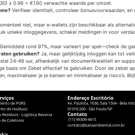
0) x 0.96 = €1.60 verwachte waarde per omzet.
name?
Verifieer identiteit, controleer bonusvoorwaarden, e
menteel niet, maar e-wallets zijn beschikbaar als alternatie
ik unieke inloggegevens, schakel meldingen in voor verdac
Gemiddeld rond 97%, maar varieert per spel—check de gam
raten gebruiken?
Ja, maar gelijktijdig inloggen kan tot ve
tal 24-48 uur, afhankelijk van documentkwaliteit en supp
e basis om Zebet effectief te gebruiken. Door de zebet ap
en, maximaliseer je je kansen en minimaliseer je risico’s. Bl
rviços
Endereço Escritório
mento de PGRS
Av. Paulista, 1636, Sala 1504 - Bela Vi
nto de resíduos
01310-200 - São Paulo/SP
Contato
s Resíduos - Logística Reversa
(11) 99309-4615
 de Coletores
contato@kataambiental.com.br
nk's