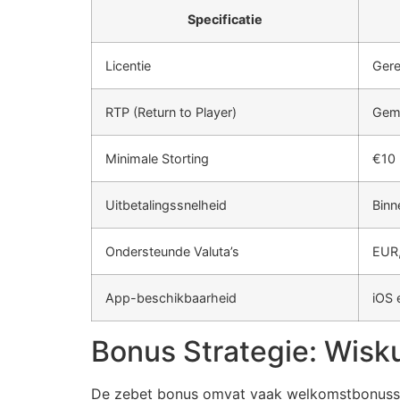
Specificatie
Licentie
Gere
RTP (Return to Player)
Gemi
Minimale Storting
€10
Uitbetalingssnelheid
Binn
Ondersteunde Valuta’s
EUR,
App-beschikbaarheid
iOS 
Bonus Strategie: Wisk
De zebet bonus omvat vaak welkomstbonussen