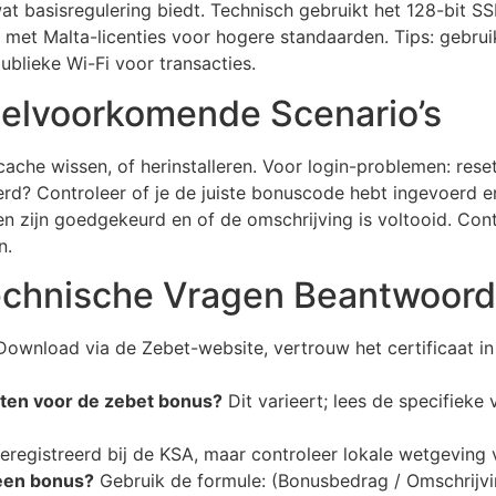
at basisregulering biedt. Technisch gebruikt het 128-bit S
dit met Malta-licenties voor hogere standaarden. Tips: gebr
ublieke Wi-Fi voor transacties.
eelvoorkomende Scenario’s
cache wissen, of herinstalleren. Voor login-problemen: res
rd? Controleer of je de juiste bonuscode hebt ingevoerd e
en zijn goedgekeurd en of de omschrijving is voltooid. Con
n.
Technische Vragen Beantwoord
ownload via de Zebet-website, vertrouw het certificaat in 
sten voor de zebet bonus?
Dit varieert; lees de specifie
eregistreerd bij de KSA, maar controleer lokale wetgeving
een bonus?
Gebruik de formule: (Bonusbedrag / Omschrijv