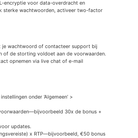
SL-encryptie voor data-overdracht en
uik sterke wachtwoorden, activeer two-factor
et je wachtwoord of contacteer support bij
n of de storting voldoet aan de voorwaarden.
tact opnemen via live chat of e-mail
instellingen onder ‘Algemeen’ >
ke voorwaarden—bijvoorbeeld 30x de bonus +
 voor updates.
ingsvereiste) x RTP—bijvoorbeeld, €50 bonus