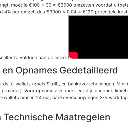
angt, moet je €100 x 30 = €3000 omzetten voordat uitbetal
deld 4% per omzet, dus €3000 x 0.04 = €120 potentiële ko
sneller te voldoen aan de eisen.
n en Opnames Gedetailleerd
ds, e-wallets (zoals Skrill), en bankoverschrijvingen. Mini
e provider). Voor opnames: verifieer eerst je account; limi
 e-wallets binnen 24 uur, bankoverschrijvingen 3-5 werkda
en Technische Maatregelen