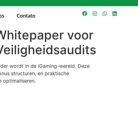
os
Contato
Whitepaper voor
Veiligheidsaudits
irder wordt in de iGaming-wereld. Deze
nus structuren, en praktische
 optimaliseren.