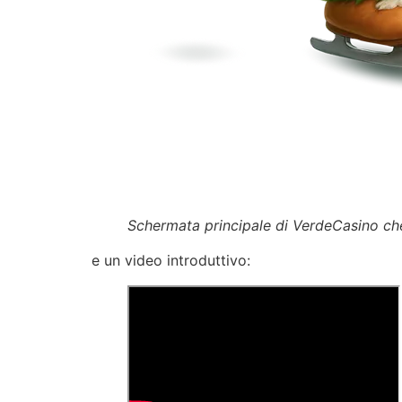
Schermata principale di VerdeCasino ch
e un video introduttivo: