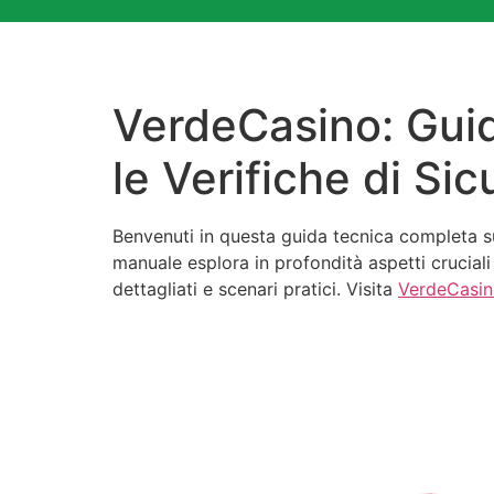
VerdeCasino: Guid
le Verifiche di Si
Benvenuti in questa guida tecnica completa su
manuale esplora in profondità aspetti cruciali
dettagliati e scenari pratici. Visita
VerdeCasi