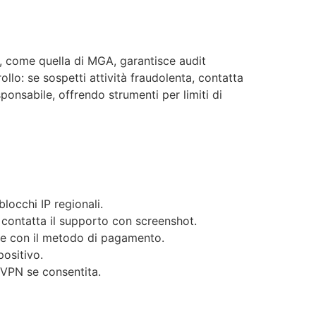
a, come quella di MGA, garantisce audit
rollo: se sospetti attività fraudolenta, contatta
onsabile, offrendo strumenti per limiti di
blocchi IP regionali.
; contatta il supporto con screenshot.
are con il metodo di pagamento.
positivo.
 VPN se consentita.