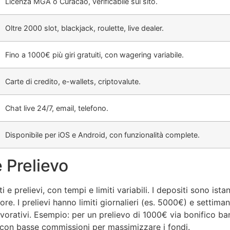
Licenza MGA o Curacao, verificabile sul sito.
Oltre 2000 slot, blackjack, roulette, live dealer.
Fino a 1000€ più giri gratuiti, con wagering variabile.
Carte di credito, e-wallets, criptovalute.
Chat live 24/7, email, telefono.
Disponibile per iOS e Android, con funzionalità complete.
 Prelievo
e prelievi, con tempi e limiti variabili. I depositi sono ista
re. I prelievi hanno limiti giornalieri (es. 5000€) e settima
vorativi. Esempio: per un prelievo di 1000€ via bonifico ba
i con basse commissioni per massimizzare i fondi.