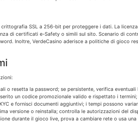
 crittografia SSL a 256-bit per proteggere i dati. La licenz
enza di certificati e-Safety o simili sul sito. Scenario di cont
rd. Inoltre, VerdeCasino aderisce a politiche di gioco resp
mi
zioni:
li o resetta la password; se persistente, verifica eventuali 
nserito un codice promozionale valido e rispettato i termini
KYC e fornisci documenti aggiuntivi; i tempi possono vari
ima versione o reinstalla; controlla le autorizzazioni del dis
ione durante il gioco live, prova a cambiare rete o usa una