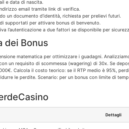
il e data di nascita.
irizzo email tramite link di verifica.
do un documento d’identità, richiesta per prelievi futuri.
di supportati per attivare bonus di benvenuto.
iva l’autenticazione a due fattori se disponibile per sicurez
a dei Bonus
nsione matematica per ottimizzare i guadagni. Analizziamo
on un requisito di scommessa (wagering) di 30x. Se deposi
000€. Calcola il costo teorico: se il RTP medio è 95%, perd
idurre le perdite. Scenario: per un bonus con limite di tempo
VerdeCasino
Dettagli