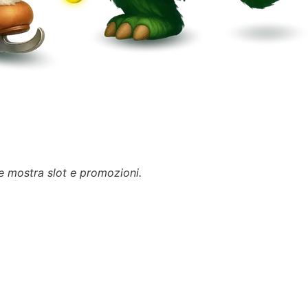
e mostra slot e promozioni.