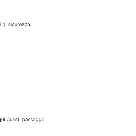
i di sicurezza.
gui questi passaggi: