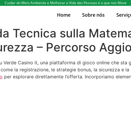
Cuidar do Meio Ambiente e Melhorar a Vida das Pessoas é o que nos Move
Home
Sobre nós
Serviç
a Tecnica sulla Matema
curezza – Percorso Aggi
 Verde Casino it, una piattaforma di gioco online che sta 
 come la registrazione, le strategie bonus, la sicurezza e l
no
per esplorare direttamente l’offerta. Incorporiamo elementi