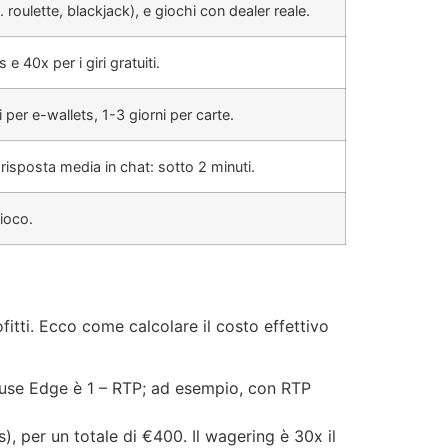
 roulette, blackjack), e giochi con dealer reale.
e 40x per i giri gratuiti.
 per e-wallets, 1-3 giorni per carte.
 risposta media in chat: sotto 2 minuti.
gioco.
itti. Ecco come calcolare il costo effettivo
use Edge è 1 – RTP; ad esempio, con RTP
 per un totale di €400. Il wagering è 30x il