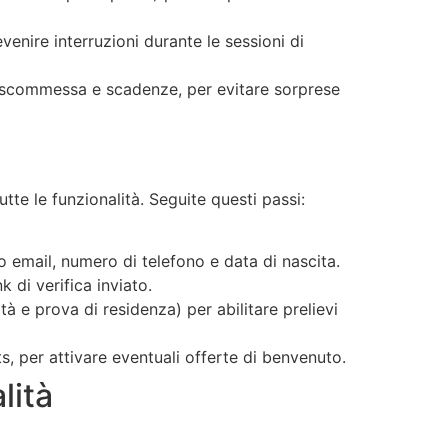
evenire interruzioni durante le sessioni di
di scommessa e scadenze, per evitare sorprese
te le funzionalità. Seguite questi passi:
zo email, numero di telefono e data di nascita.
 di verifica inviato.
à e prova di residenza) per abilitare prelievi
s, per attivare eventuali offerte di benvenuto.
lità