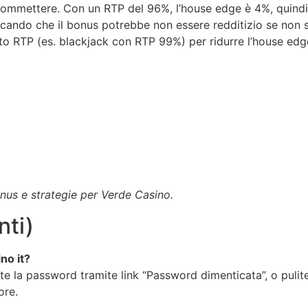
mmettere. Con un RTP del 96%, l’house edge è 4%, quindi 
cando che il bonus potrebbe non essere redditizio se non s
to RTP (es. blackjack con RTP 99%) per ridurre l’house edge
onus e strategie per Verde Casino.
ti)
no it?
ate la password tramite link “Password dimenticata”, o puli
ore.