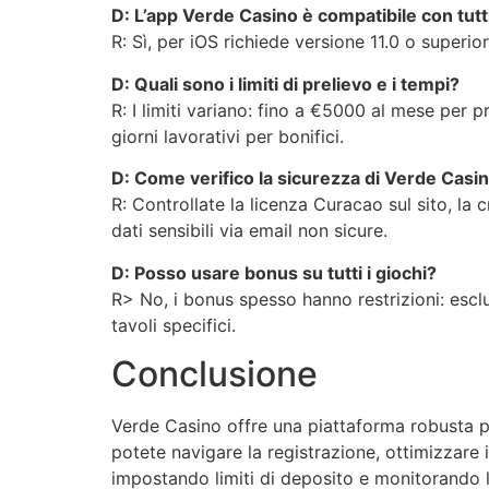
D: L’app Verde Casino è compatibile con tutti 
R: Sì, per iOS richiede versione 11.0 o superio
D: Quali sono i limiti di prelievo e i tempi?
R: I limiti variano: fino a €5000 al mese per 
giorni lavorativi per bonifici.
D: Come verifico la sicurezza di Verde Casi
R: Controllate la licenza Curacao sul sito, la c
dati sensibili via email non sicure.
D: Posso usare bonus su tutti i giochi?
R> No, i bonus spesso hanno restrizioni: esclud
tavoli specifici.
Conclusione
Verde Casino offre una piattaforma robusta per
potete navigare la registrazione, ottimizzare
impostando limiti di deposito e monitorando l’R