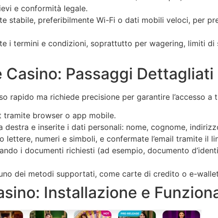
ievi e conformità legale.
te stabile, preferibilmente Wi-Fi o dati mobili veloci, per pr
 i termini e condizioni, soprattutto per wagering, limiti 
 Casino: Passaggi Dettagliati
 rapido ma richiede precisione per garantire l’accesso a tut
it tramite browser o app mobile.
o a destra e inserite i dati personali: nome, cognome, indiriz
ttere, numeri e simboli, e confermate l’email tramite il link
cando i documenti richiesti (ad esempio, documento d’identit
 uno dei metodi supportati, come carte di credito o e-wallet
sino: Installazione e Funziona