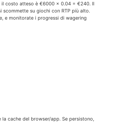
il costo atteso è €6000 × 0.04 = €240. Il
i scommette su giochi con RTP più alto.
, e monitorate i progressi di wagering
te la cache del browser/app. Se persistono,