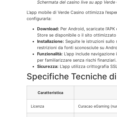
Schermata del casino live su app Verde C
L’app mobile di Verde Casino ottimizza l’espe
configurarla:
Download:
Per Android, scaricate l’APK d
Store se disponibile o il sito ottimizzat
Installazione:
Seguite le istruzioni sullo
restrizioni da fonti sconosciute su Andro
Funzionalità:
L’app include navigazione i
per familiarizzare senza rischi finanziari.
Sicurezza:
L’app utilizza crittografia SS
Specifiche Tecniche d
Caratteristica
Licenza
Curacao eGaming (nume