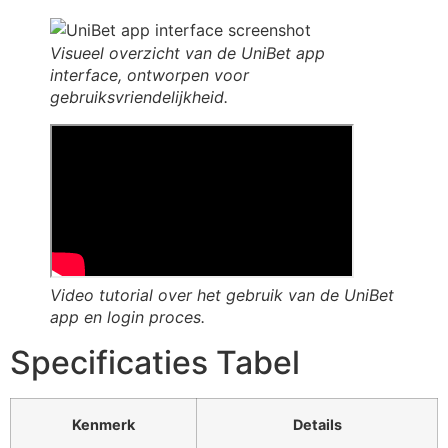
Visueel overzicht van de UniBet app
interface, ontworpen voor
gebruiksvriendelijkheid.
Video tutorial over het gebruik van de UniBet
app en login proces.
Specificaties Tabel
Kenmerk
Details