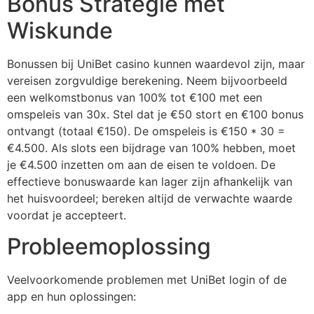
Bonus Strategie met
Wiskunde
Bonussen bij UniBet casino kunnen waardevol zijn, maar
vereisen zorgvuldige berekening. Neem bijvoorbeeld
een welkomstbonus van 100% tot €100 met een
omspeleis van 30x. Stel dat je €50 stort en €100 bonus
ontvangt (totaal €150). De omspeleis is €150 * 30 =
€4.500. Als slots een bijdrage van 100% hebben, moet
je €4.500 inzetten om aan de eisen te voldoen. De
effectieve bonuswaarde kan lager zijn afhankelijk van
het huisvoordeel; bereken altijd de verwachte waarde
voordat je accepteert.
Probleemoplossing
Veelvoorkomende problemen met UniBet login of de
app en hun oplossingen: