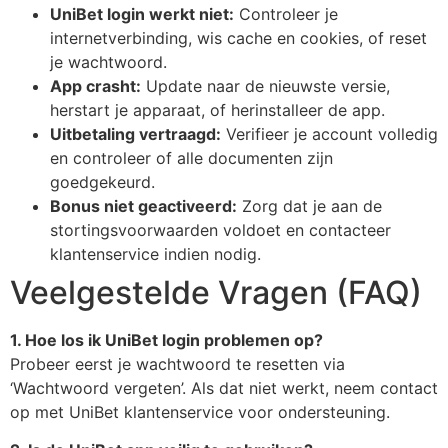
UniBet login werkt niet:
Controleer je
internetverbinding, wis cache en cookies, of reset
je wachtwoord.
App crasht:
Update naar de nieuwste versie,
herstart je apparaat, of herinstalleer de app.
Uitbetaling vertraagd:
Verifieer je account volledig
en controleer of alle documenten zijn
goedgekeurd.
Bonus niet geactiveerd:
Zorg dat je aan de
stortingsvoorwaarden voldoet en contacteer
klantenservice indien nodig.
Veelgestelde Vragen (FAQ)
1. Hoe los ik UniBet login problemen op?
Probeer eerst je wachtwoord te resetten via
‘Wachtwoord vergeten’. Als dat niet werkt, neem contact
op met UniBet klantenservice voor ondersteuning.