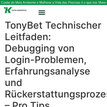
Cuidar do Meio Ambiente e Melhorar a Vida das Pessoas é o que nos Move
TonyBet Technischer
Leitfaden:
Debugging von
Login-Problemen,
Erfahrungsanalyse
und
Rückerstattungsproze
– Pro Tips