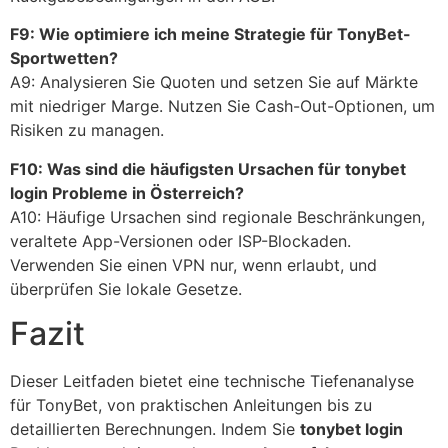
F9: Wie optimiere ich meine Strategie für TonyBet-
Sportwetten?
A9: Analysieren Sie Quoten und setzen Sie auf Märkte
mit niedriger Marge. Nutzen Sie Cash-Out-Optionen, um
Risiken zu managen.
F10: Was sind die häufigsten Ursachen für tonybet
login Probleme in Österreich?
A10: Häufige Ursachen sind regionale Beschränkungen,
veraltete App-Versionen oder ISP-Blockaden.
Verwenden Sie einen VPN nur, wenn erlaubt, und
überprüfen Sie lokale Gesetze.
Fazit
Dieser Leitfaden bietet eine technische Tiefenanalyse
für TonyBet, von praktischen Anleitungen bis zu
detaillierten Berechnungen. Indem Sie
tonybet login