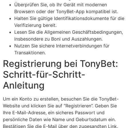
Überprüfen Sie, ob Ihr Gerät mit modernen
Browsern oder der TonyBet-App kompatibel ist.
Halten Sie gültige Identifikationsdokumente für die
Verifizierung bereit.
Lesen Sie die Allgemeinen Geschäftsbedingungen,
insbesondere zu Boni und Auszahlungen.
Nutzen Sie sichere Internetverbindungen für
Transaktionen.
Registrierung bei TonyBet:
Schritt-für-Schritt-
Anleitung
Um ein Konto zu erstellen, besuchen Sie die TonyBet-
Website und klicken Sie auf “Registrieren”. Geben Sie
Ihre E-Mail-Adresse, ein sicheres Passwort und
persönliche Daten wie Name und Geburtsdatum ein.
Bestätigen Sie die E-Mail über den zugesandten Link.