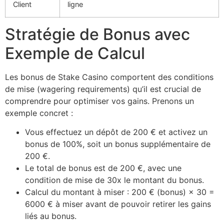
Client
ligne
Stratégie de Bonus avec
Exemple de Calcul
Les bonus de Stake Casino comportent des conditions
de mise (wagering requirements) qu’il est crucial de
comprendre pour optimiser vos gains. Prenons un
exemple concret :
Vous effectuez un dépôt de 200 € et activez un
bonus de 100%, soit un bonus supplémentaire de
200 €.
Le total de bonus est de 200 €, avec une
condition de mise de 30x le montant du bonus.
Calcul du montant à miser : 200 € (bonus) × 30 =
6000 € à miser avant de pouvoir retirer les gains
liés au bonus.