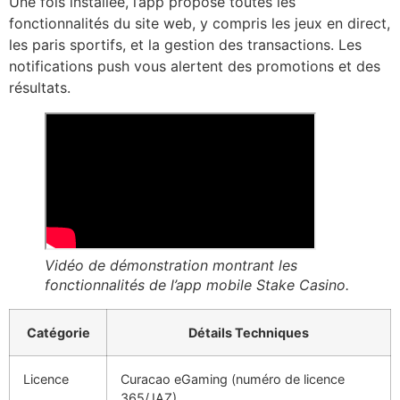
Une fois installée, l’app propose toutes les
fonctionnalités du site web, y compris les jeux en direct,
les paris sportifs, et la gestion des transactions. Les
notifications push vous alertent des promotions et des
résultats.
Vidéo de démonstration montrant les
fonctionnalités de l’app mobile Stake Casino.
Catégorie
Détails Techniques
Licence
Curacao eGaming (numéro de licence
365/JAZ)