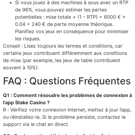
Si vous jouez à des machines à sous avec un RTP
de 96%, vous pouvez estimer les pertes
potentielles : mise totale × (1 – RTP) = 6000 € ×
0.04 = 240 € de perte moyenne théorique.
Planifiez vos jeux en conséquence pour minimiser
les risques.
Conseil : Lisez toujours les termes et conditions, car
certains jeux contribuent différemment aux conditions
de mise (par exemple, les jeux de table contribuent
souvent à 10%).
FAQ : Questions Fréquentes
Q1 : Comment résoudre les problèmes de connexion à
l’app Stake Casino ?
R : Vérifiez votre connexion Internet, mettez à jour l’app,
ou réinstallez-la. Si le problème persiste, contactez le
support via le chat en direct.