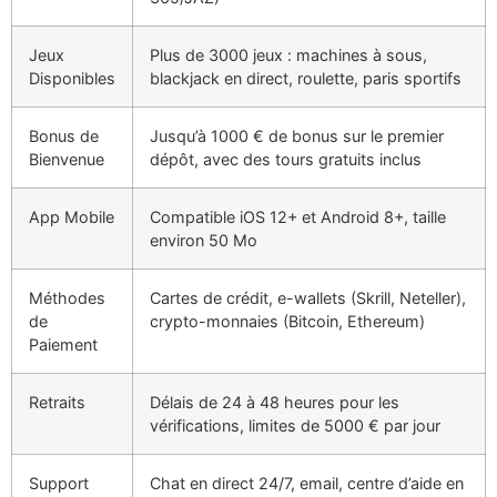
Jeux
Plus de 3000 jeux : machines à sous,
Disponibles
blackjack en direct, roulette, paris sportifs
Bonus de
Jusqu’à 1000 € de bonus sur le premier
Bienvenue
dépôt, avec des tours gratuits inclus
App Mobile
Compatible iOS 12+ et Android 8+, taille
environ 50 Mo
Méthodes
Cartes de crédit, e-wallets (Skrill, Neteller),
de
crypto-monnaies (Bitcoin, Ethereum)
Paiement
Retraits
Délais de 24 à 48 heures pour les
vérifications, limites de 5000 € par jour
Support
Chat en direct 24/7, email, centre d’aide en