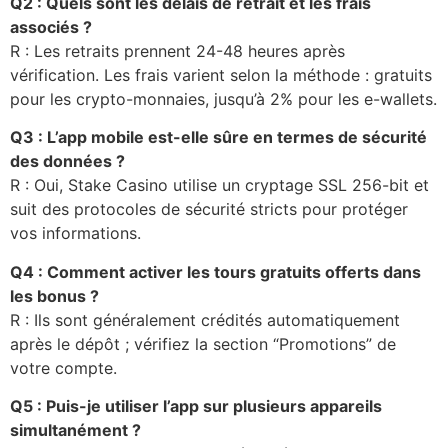
Q2 : Quels sont les délais de retrait et les frais
associés ?
R : Les retraits prennent 24-48 heures après
vérification. Les frais varient selon la méthode : gratuits
pour les crypto-monnaies, jusqu’à 2% pour les e-wallets.
Q3 : L’app mobile est-elle sûre en termes de sécurité
des données ?
R : Oui, Stake Casino utilise un cryptage SSL 256-bit et
suit des protocoles de sécurité stricts pour protéger
vos informations.
Q4 : Comment activer les tours gratuits offerts dans
les bonus ?
R : Ils sont généralement crédités automatiquement
après le dépôt ; vérifiez la section “Promotions” de
votre compte.
Q5 : Puis-je utiliser l’app sur plusieurs appareils
simultanément ?