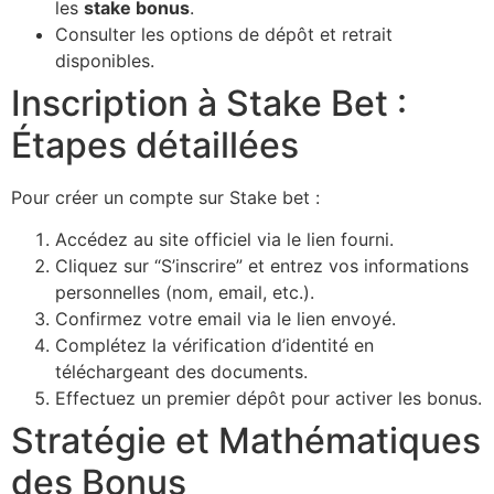
les
stake bonus
.
Consulter les options de dépôt et retrait
disponibles.
Inscription à Stake Bet :
Étapes détaillées
Pour créer un compte sur Stake bet :
Accédez au site officiel via le lien fourni.
Cliquez sur “S’inscrire” et entrez vos informations
personnelles (nom, email, etc.).
Confirmez votre email via le lien envoyé.
Complétez la vérification d’identité en
téléchargeant des documents.
Effectuez un premier dépôt pour activer les bonus.
Stratégie et Mathématiques
des Bonus