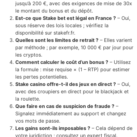
jusqu’à 200 €, avec des exigences de mise de 30x
le montant du bonus et du dépôt.
Est-ce que Stake bet est légal en France ?
– Oui,
sous réserve des lois locales ; vérifiez la
disponibilité sur stakefr.fr.
Quelles sont les limites de retrait ?
– Elles varient
par méthode ; par exemple, 10 000 € par jour pour
les cryptos.
Comment calculer le coût d’un bonus ?
– Utilisez
la formule : mise requise × (1 – RTP) pour estimer
les pertes potentielles.
Stake casino offre-t-il des jeux en direct ?
– Oui,
avec des croupiers en direct pour le blackjack et
la roulette.
Que faire en cas de suspicion de fraude ?
–
Signalez immédiatement au support et changez
vos mots de passe.
Les gains sont-ils imposables ?
– Cela dépend de
votre juridiction ; consultez un expert fiscal.