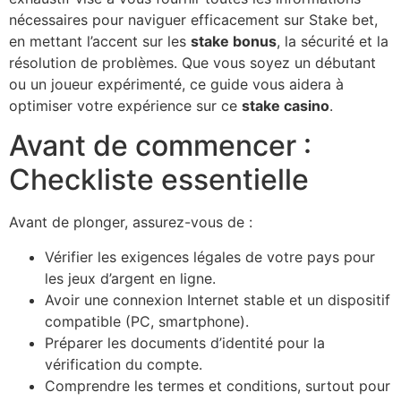
nécessaires pour naviguer efficacement sur Stake bet,
en mettant l’accent sur les
stake bonus
, la sécurité et la
résolution de problèmes. Que vous soyez un débutant
ou un joueur expérimenté, ce guide vous aidera à
optimiser votre expérience sur ce
stake casino
.
Avant de commencer :
Checkliste essentielle
Avant de plonger, assurez-vous de :
Vérifier les exigences légales de votre pays pour
les jeux d’argent en ligne.
Avoir une connexion Internet stable et un dispositif
compatible (PC, smartphone).
Préparer les documents d’identité pour la
vérification du compte.
Comprendre les termes et conditions, surtout pour