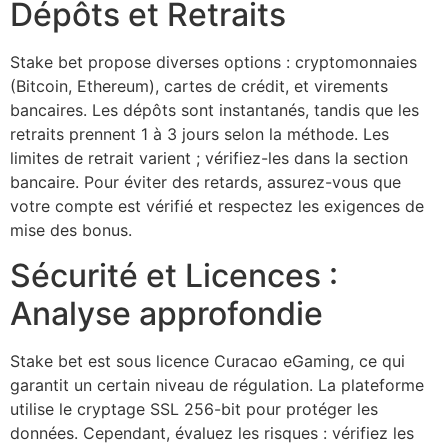
Dépôts et Retraits
Stake bet propose diverses options : cryptomonnaies
(Bitcoin, Ethereum), cartes de crédit, et virements
bancaires. Les dépôts sont instantanés, tandis que les
retraits prennent 1 à 3 jours selon la méthode. Les
limites de retrait varient ; vérifiez-les dans la section
bancaire. Pour éviter des retards, assurez-vous que
votre compte est vérifié et respectez les exigences de
mise des bonus.
Sécurité et Licences :
Analyse approfondie
Stake bet est sous licence Curacao eGaming, ce qui
garantit un certain niveau de régulation. La plateforme
utilise le cryptage SSL 256-bit pour protéger les
données. Cependant, évaluez les risques : vérifiez les