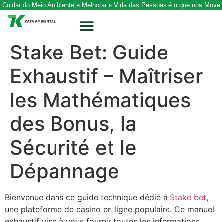
Cuidar do Meio Ambiente e Melhorar a Vida das Pessoas é o que nos Move
Stake Bet: Guide
Exhaustif – Maîtriser
les Mathématiques
des Bonus, la
Sécurité et le
Dépannage
Bienvenue dans ce guide technique dédié à
Stake bet
,
une plateforme de casino en ligne populaire. Ce manuel
exhaustif vise à vous fournir toutes les informations