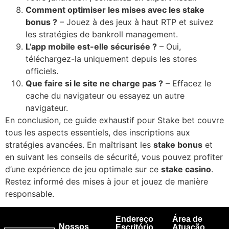
Comment optimiser les mises avec les stake
bonus ?
– Jouez à des jeux à haut RTP et suivez
les stratégies de bankroll management.
L’app mobile est-elle sécurisée ?
– Oui,
téléchargez-la uniquement depuis les stores
officiels.
Que faire si le site ne charge pas ?
– Effacez le
cache du navigateur ou essayez un autre
navigateur.
En conclusion, ce guide exhaustif pour Stake bet couvre
tous les aspects essentiels, des inscriptions aux
stratégies avancées. En maîtrisant les
stake bonus
et
en suivant les conseils de sécurité, vous pouvez profiter
d’une expérience de jeu optimale sur ce
stake casino
.
Restez informé des mises à jour et jouez de manière
responsable.
Endereço
Área de
Nossos
Escritório
Atuação